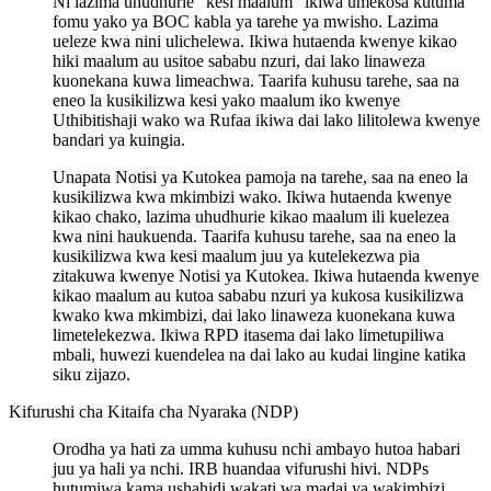
Ni lazima uhudhurie “kesi maalum” ikiwa umekosa kutuma
fomu yako ya BOC kabla ya tarehe ya mwisho. Lazima
ueleze kwa nini ulichelewa. Ikiwa hutaenda kwenye kikao
hiki maalum au usitoe sababu nzuri, dai lako linaweza
kuonekana kuwa limeachwa. Taarifa kuhusu tarehe, saa na
eneo la kusikilizwa kesi yako maalum iko kwenye
Uthibitishaji wako wa Rufaa ikiwa dai lako lilitolewa kwenye
bandari ya kuingia.
Unapata Notisi ya Kutokea pamoja na tarehe, saa na eneo la
kusikilizwa kwa mkimbizi wako. Ikiwa hutaenda kwenye
kikao chako, lazima uhudhurie kikao maalum ili kuelezea
kwa nini haukuenda. Taarifa kuhusu tarehe, saa na eneo la
kusikilizwa kwa kesi maalum juu ya kutelekezwa pia
zitakuwa kwenye Notisi ya Kutokea. Ikiwa hutaenda kwenye
kikao maalum au kutoa sababu nzuri ya kukosa kusikilizwa
kwako kwa mkimbizi, dai lako linaweza kuonekana kuwa
limetelekezwa. Ikiwa RPD itasema dai lako limetupiliwa
mbali, huwezi kuendelea na dai lako au kudai lingine katika
siku zijazo.
Kifurushi cha Kitaifa cha Nyaraka (NDP)
Orodha ya hati za umma kuhusu nchi ambayo hutoa habari
juu ya hali ya nchi. IRB huandaa vifurushi hivi. NDPs
hutumiwa kama ushahidi wakati wa madai ya wakimbizi.