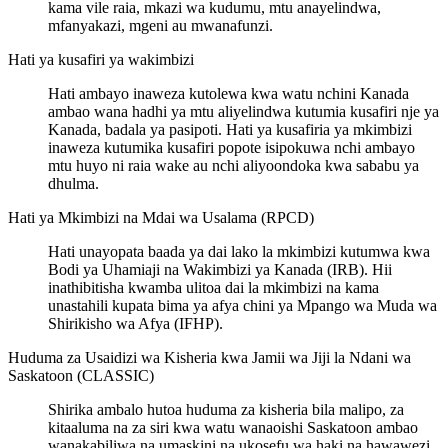
kama vile raia, mkazi wa kudumu, mtu anayelindwa,
mfanyakazi, mgeni au mwanafunzi.
Hati ya kusafiri ya wakimbizi
Hati ambayo inaweza kutolewa kwa watu nchini Kanada
ambao wana hadhi ya mtu aliyelindwa kutumia kusafiri nje ya
Kanada, badala ya pasipoti. Hati ya kusafiria ya mkimbizi
inaweza kutumika kusafiri popote isipokuwa nchi ambayo
mtu huyo ni raia wake au nchi aliyoondoka kwa sababu ya
dhulma.
Hati ya Mkimbizi na Mdai wa Usalama (RPCD)
Hati unayopata baada ya dai lako la mkimbizi kutumwa kwa
Bodi ya Uhamiaji na Wakimbizi ya Kanada (IRB). Hii
inathibitisha kwamba ulitoa dai la mkimbizi na kama
unastahili kupata bima ya afya chini ya Mpango wa Muda wa
Shirikisho wa Afya (IFHP).
Huduma za Usaidizi wa Kisheria kwa Jamii wa Jiji la Ndani wa
Saskatoon (CLASSIC)
Shirika ambalo hutoa huduma za kisheria bila malipo, za
kitaaluma na za siri kwa watu wanaoishi Saskatoon ambao
wanakabiliwa na umaskini na ukosefu wa haki na hawawezi