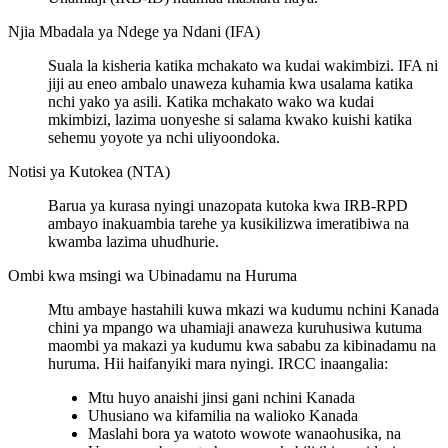
Njia Mbadala ya Ndege ya Ndani (IFA)
Suala la kisheria katika mchakato wa kudai wakimbizi. IFA ni
jiji au eneo ambalo unaweza kuhamia kwa usalama katika
nchi yako ya asili. Katika mchakato wako wa kudai
mkimbizi, lazima uonyeshe si salama kwako kuishi katika
sehemu yoyote ya nchi uliyoondoka.
Notisi ya Kutokea (NTA)
Barua ya kurasa nyingi unazopata kutoka kwa IRB-RPD
ambayo inakuambia tarehe ya kusikilizwa imeratibiwa na
kwamba lazima uhudhurie.
Ombi kwa msingi wa Ubinadamu na Huruma
Mtu ambaye hastahili kuwa mkazi wa kudumu nchini Kanada
chini ya mpango wa uhamiaji anaweza kuruhusiwa kutuma
maombi ya makazi ya kudumu kwa sababu za kibinadamu na
huruma. Hii haifanyiki mara nyingi. IRCC inaangalia:
Mtu huyo anaishi jinsi gani nchini Kanada
Uhusiano wa kifamilia na walioko Kanada
Maslahi bora ya watoto wowote wanaohusika, na