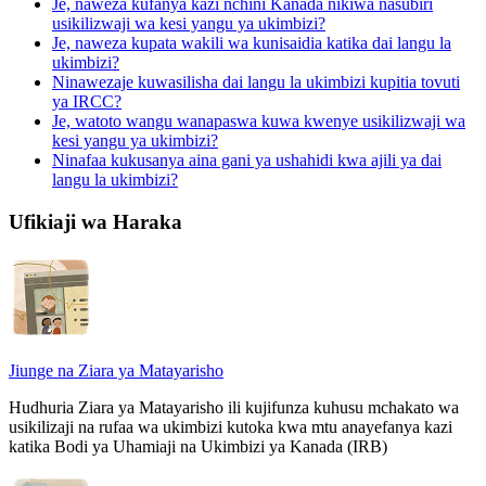
Je, naweza kufanya kazi nchini Kanada nikiwa nasubiri
usikilizwaji wa kesi yangu ya ukimbizi?
Je, naweza kupata wakili wa kunisaidia katika dai langu la
ukimbizi?
Ninawezaje kuwasilisha dai langu la ukimbizi kupitia tovuti
ya IRCC?
Je, watoto wangu wanapaswa kuwa kwenye usikilizwaji wa
kesi yangu ya ukimbizi?
Ninafaa kukusanya aina gani ya ushahidi kwa ajili ya dai
langu la ukimbizi?
Ufikiaji wa Haraka
Jiunge na Ziara ya Matayarisho
Hudhuria Ziara ya Matayarisho ili kujifunza kuhusu mchakato wa
usikilizaji na rufaa wa ukimbizi kutoka kwa mtu anayefanya kazi
katika Bodi ya Uhamiaji na Ukimbizi ya Kanada (IRB)