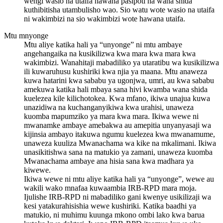
wengi wasio na utaifa hawana pasipoti na wana shida
kuthibitisha utambulisho wao. Sio watu wote wasio na utaifa
ni wakimbizi na sio wakimbizi wote hawana utaifa.
Mtu mnyonge
Mtu aliye katika hali ya “unyonge” ni mtu ambaye
angehangaika na kusikilizwa kwa mara kwa mara kwa
wakimbizi. Wanahitaji mabadiliko ya utaratibu wa kusikilizwa
ili kuwaruhusu kushiriki kwa njia ya maana. Mtu anaweza
kuwa hatarini kwa sababu ya ugonjwa, umri, au kwa sababu
amekuwa katika hali mbaya sana hivi kwamba wana shida
kuelezea kile kilichotokea. Kwa mfano, ikiwa unajua kuwa
unazidiwa na kuchanganyikiwa kwa urahisi, unaweza
kuomba mapumziko ya mara kwa mara. Ikiwa wewe ni
mwanamke ambaye amebakwa au amepitia unyanyasaji wa
kijinsia ambayo itakuwa ngumu kuelezea kwa mwanamume,
unaweza kuuliza Mwanachama wa kike na mkalimani. Ikiwa
unasikitishwa sana na matukio ya zamani, unaweza kuomba
Mwanachama ambaye ana hisia sana kwa madhara ya
kiwewe.
Ikiwa wewe ni mtu aliye katika hali ya “unyonge”, wewe au
wakili wako mnafaa kuwaambia IRB-RPD mara moja.
Ijulishe IRB-RPD ni mabadiliko gani kwenye usikilizaji wa
kesi yatakurahisishia wewe kushiriki. Katika baadhi ya
matukio, ni muhimu kuunga mkono ombi lako kwa barua