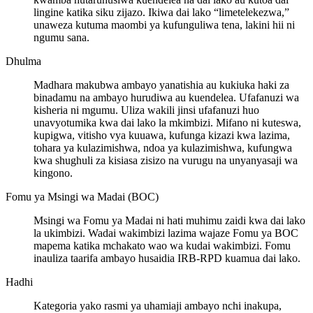
lingine katika siku zijazo. Ikiwa dai lako “limetelekezwa,”
unaweza kutuma maombi ya kufunguliwa tena, lakini hii ni
ngumu sana.
Dhulma
Madhara makubwa ambayo yanatishia au kukiuka haki za
binadamu na ambayo hurudiwa au kuendelea. Ufafanuzi wa
kisheria ni mgumu. Uliza wakili jinsi ufafanuzi huo
unavyotumika kwa dai lako la mkimbizi. Mifano ni kuteswa,
kupigwa, vitisho vya kuuawa, kufunga kizazi kwa lazima,
tohara ya kulazimishwa, ndoa ya kulazimishwa, kufungwa
kwa shughuli za kisiasa zisizo na vurugu na unyanyasaji wa
kingono.
Fomu ya Msingi wa Madai (BOC)
Msingi wa Fomu ya Madai ni hati muhimu zaidi kwa dai lako
la ukimbizi. Wadai wakimbizi lazima wajaze Fomu ya BOC
mapema katika mchakato wao wa kudai wakimbizi. Fomu
inauliza taarifa ambayo husaidia IRB-RPD kuamua dai lako.
Hadhi
Kategoria yako rasmi ya uhamiaji ambayo nchi inakupa,