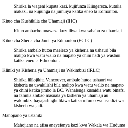
Shirika la wageni kupata kazi, kujifunza Kiingereza, kutulia
makazi, na kujiunga na jumuiya katika eneo la Edmonton.
Kituo cha Kushikilia cha Uhamiaji (IHC)
Kituo ambacho unaweza kuzuiliwa kwa sababu za uhamiaji.
Kituo cha Sheria cha Jamii ya Edmonton (ECLC)
Shirika ambalo hutoa maelezo ya kisheria na ushauri bila
malipo kwa watu walio na mapato ya chini hadi ya wastani
katika eneo la Edmonton.
Kliniki ya Kisheria ya Uhamiaji na Wakimbizi (IRLC)
Shirika lililojikita Vancouver, ambalo hutoa ushauri wa
kisheria na uwakilishi bila malipo kwa watu walio na mapato
ya chini katika jimbo la BC. Wanalenga kusaidia watu binafsi
na familia ambao masuala ya kisheria ya uhamiaji au
wakimbizi hayajashughulikiwa katika mfumo wa usaidizi wa
kisheria wa jadi.
Mahojiano ya ustahiki
Mahojiano na afisa anayefanya kazi kwa Wakala wa Huduma