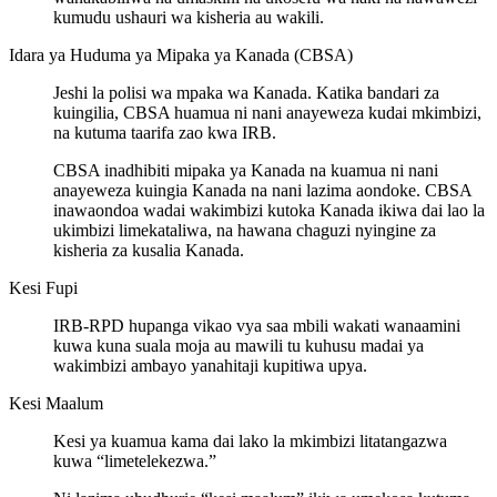
kumudu ushauri wa kisheria au wakili.
Idara ya Huduma ya Mipaka ya Kanada (CBSA)
Jeshi la polisi wa mpaka wa Kanada. Katika bandari za
kuingilia, CBSA huamua ni nani anayeweza kudai mkimbizi,
na kutuma taarifa zao kwa IRB.
CBSA inadhibiti mipaka ya Kanada na kuamua ni nani
anayeweza kuingia Kanada na nani lazima aondoke. CBSA
inawaondoa wadai wakimbizi kutoka Kanada ikiwa dai lao la
ukimbizi limekataliwa, na hawana chaguzi nyingine za
kisheria za kusalia Kanada.
Kesi Fupi
IRB-RPD hupanga vikao vya saa mbili wakati wanaamini
kuwa kuna suala moja au mawili tu kuhusu madai ya
wakimbizi ambayo yanahitaji kupitiwa upya.
Kesi Maalum
Kesi ya kuamua kama dai lako la mkimbizi litatangazwa
kuwa “limetelekezwa.”