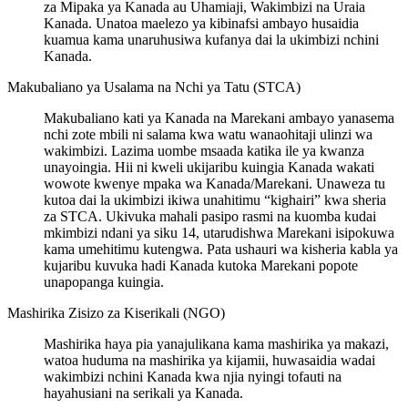
za Mipaka ya Kanada au Uhamiaji, Wakimbizi na Uraia
Kanada. Unatoa maelezo ya kibinafsi ambayo husaidia
kuamua kama unaruhusiwa kufanya dai la ukimbizi nchini
Kanada.
Makubaliano ya Usalama na Nchi ya Tatu (STCA)
Makubaliano kati ya Kanada na Marekani ambayo yanasema
nchi zote mbili ni salama kwa watu wanaohitaji ulinzi wa
wakimbizi. Lazima uombe msaada katika ile ya kwanza
unayoingia. Hii ni kweli ukijaribu kuingia Kanada wakati
wowote kwenye mpaka wa Kanada/Marekani. Unaweza tu
kutoa dai la ukimbizi ikiwa unahitimu “kighairi” kwa sheria
za STCA. Ukivuka mahali pasipo rasmi na kuomba kudai
mkimbizi ndani ya siku 14, utarudishwa Marekani isipokuwa
kama umehitimu kutengwa. Pata ushauri wa kisheria kabla ya
kujaribu kuvuka hadi Kanada kutoka Marekani popote
unapopanga kuingia.
Mashirika Zisizo za Kiserikali (NGO)
Mashirika haya pia yanajulikana kama mashirika ya makazi,
watoa huduma na mashirika ya kijamii, huwasaidia wadai
wakimbizi nchini Kanada kwa njia nyingi tofauti na
hayahusiani na serikali ya Kanada.