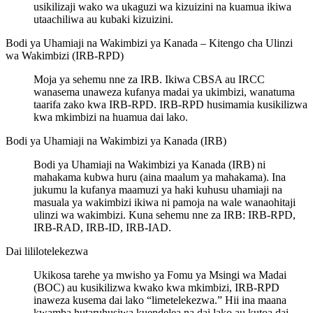
usikilizaji wako wa ukaguzi wa kizuizini na kuamua ikiwa
utaachiliwa au kubaki kizuizini.
Bodi ya Uhamiaji na Wakimbizi ya Kanada – Kitengo cha Ulinzi
wa Wakimbizi (IRB-RPD)
Moja ya sehemu nne za IRB. Ikiwa CBSA au IRCC
wanasema unaweza kufanya madai ya ukimbizi, wanatuma
taarifa zako kwa IRB-RPD. IRB-RPD husimamia kusikilizwa
kwa mkimbizi na huamua dai lako.
Bodi ya Uhamiaji na Wakimbizi ya Kanada (IRB)
Bodi ya Uhamiaji na Wakimbizi ya Kanada (IRB) ni
mahakama kubwa huru (aina maalum ya mahakama). Ina
jukumu la kufanya maamuzi ya haki kuhusu uhamiaji na
masuala ya wakimbizi ikiwa ni pamoja na wale wanaohitaji
ulinzi wa wakimbizi. Kuna sehemu nne za IRB: IRB-RPD,
IRB-RAD, IRB-ID, IRB-IAD.
Dai lililotelekezwa
Ukikosa tarehe ya mwisho ya Fomu ya Msingi wa Madai
(BOC) au kusikilizwa kwako kwa mkimbizi, IRB-RPD
inaweza kusema dai lako “limetelekezwa.” Hii ina maana
kwamba hutaruhusiwa kuendelea na dai lako au kutoa dai