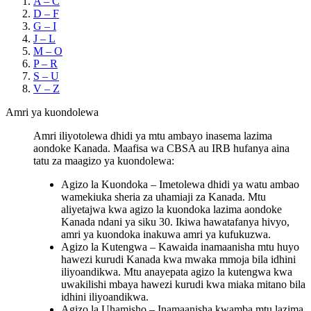
A – C
D – F
G – I
J – L
M – O
P – R
S – U
V – Z
Amri ya kuondolewa
Amri iliyotolewa dhidi ya mtu ambayo inasema lazima
aondoke Kanada. Maafisa wa CBSA au IRB hufanya aina
tatu za maagizo ya kuondolewa:
Agizo la Kuondoka – Imetolewa dhidi ya watu ambao
wamekiuka sheria za uhamiaji za Kanada. Mtu
aliyetajwa kwa agizo la kuondoka lazima aondoke
Kanada ndani ya siku 30. Ikiwa hawatafanya hivyo,
amri ya kuondoka inakuwa amri ya kufukuzwa.
Agizo la Kutengwa – Kawaida inamaanisha mtu huyo
hawezi kurudi Kanada kwa mwaka mmoja bila idhini
iliyoandikwa. Mtu anayepata agizo la kutengwa kwa
uwakilishi mbaya hawezi kurudi kwa miaka mitano bila
idhini iliyoandikwa.
Agizo la Uhamisho – Inamaanisha kwamba mtu lazima