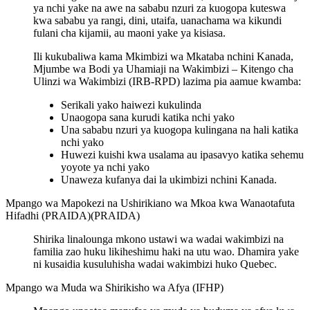
ya nchi yake na awe na sababu nzuri za kuogopa kuteswa
kwa sababu ya rangi, dini, utaifa, uanachama wa kikundi
fulani cha kijamii, au maoni yake ya kisiasa.
Ili kukubaliwa kama Mkimbizi wa Mkataba nchini Kanada,
Mjumbe wa Bodi ya Uhamiaji na Wakimbizi – Kitengo cha
Ulinzi wa Wakimbizi (IRB-RPD) lazima pia aamue kwamba:
Serikali yako haiwezi kukulinda
Unaogopa sana kurudi katika nchi yako
Una sababu nzuri ya kuogopa kulingana na hali katika
nchi yako
Huwezi kuishi kwa usalama au ipasavyo katika sehemu
yoyote ya nchi yako
Unaweza kufanya dai la ukimbizi nchini Kanada.
Mpango wa Mapokezi na Ushirikiano wa Mkoa kwa Wanaotafuta
Hifadhi (PRAIDA)(PRAIDA)
Shirika linalounga mkono ustawi wa wadai wakimbizi na
familia zao huku likiheshimu haki na utu wao. Dhamira yake
ni kusaidia kusuluhisha wadai wakimbizi huko Quebec.
Mpango wa Muda wa Shirikisho wa Afya (IFHP)