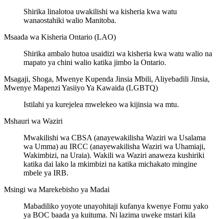
Shirika linalotoa uwakilishi wa kisheria kwa watu
wanaostahiki walio Manitoba.
Msaada wa Kisheria Ontario (LAO)
Shirika ambalo hutoa usaidizi wa kisheria kwa watu walio na
mapato ya chini walio katika jimbo la Ontario.
Msagaji, Shoga, Mwenye Kupenda Jinsia Mbili, Aliyebadili Jinsia,
Mwenye Mapenzi Yasiiyo Ya Kawaida (LGBTQ)
Istilahi ya kurejelea mwelekeo wa kijinsia wa mtu.
Mshauri wa Waziri
Mwakilishi wa CBSA (anayewakilisha Waziri wa Usalama
wa Umma) au IRCC (anayewakilisha Waziri wa Uhamiaji,
Wakimbizi, na Uraia). Wakili wa Waziri anaweza kushiriki
katika dai lako la mkimbizi na katika michakato mingine
mbele ya IRB.
Msingi wa Marekebisho ya Madai
Mabadiliko yoyote unayohitaji kufanya kwenye Fomu yako
ya BOC baada ya kuituma. Ni lazima uweke mstari kila