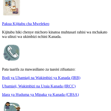
Pakua Kijitabu cha Mwelekeo
Kijitabu hiki chenye michoro kinatoa muhtasari rahisi wa mchakato
wa ulinzi wa ukimbizi nchini Kanada.
Pata taarifa za mawasiliano za taasisi zifuatazo:
Bodi ya Uhamiaji na Wakimbizi ya Kanada (IRB)
Uhamiaji, Wakimbizi na Uraia Kanada (IRCC)
Idara ya Huduma ya Mipaka ya Kanada (CBSA)