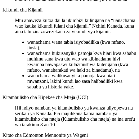
Kikundi cha Kijamii
Mtu anaweza kutoa dai la ukimbizi kulingana na “uanachama
wao katika kikundi fulani cha kijamii.” Nchini Kanada, kuna
aina tatu zinazowezekana za vikundi vya kijamii:
wanachama wana tabia isiyobadilika (kwa mfano,
jinsia),
wanachama hukusanyika pamoja kwa hiari kwa sababu
muhimu sana kwa utu wao wa kibinadamu hivi
kwamba hawapaswi kulazimishwa kutengana (kwa
mfano, wanaharakati wa haki za binadamu), na
wanachama walikusanyika pamoja kwa hiari
mwanzoni, lakini kundi lao sasa halibadiliki kwa
sababu ya historia yake.
Kitambulisho cha Kipekee cha Mteja (UCI)
Hii ndiyo nambari ya kitambulisho ya kwanza uliyopewa na
serikali ya Kanada. Pia inajulikana kama nambari ya
kitambulisho cha mteja (Kitambulisho cha mteja) na ina urefu
wa tarakimu 8 au 10.
Kituo cha Edmonton Mennonite ya Wageni