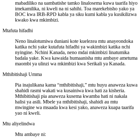
mabadiliko na uambatishe tamko linalosema kuwa taarifa hiyo
imekamilika, ni kweli na ni sahihi. Toa marekebisho yako ya
BOC kwa IRB-RPD kabla ya siku kumi kabla ya kusikilizwa
kwako kwa mkimbizi.
Mtafuta hifadhi
Neno linalotumiwa duniani kote kuelezea mtu anayeondoka
katika nchi yake kutafuta hifadhi ya wakimbizi katika nchi
nyingine. Nchini Kanada, neno mdai mkimbizi linatumika
badala yake. Kwa kawaida humaanisha mtu ambaye ametuma
maombi ya ulinzi wa mkimbizi kwa Serikali ya Kanada.
Mthibitishaji Umma
Pia inajulikana kama “mthibitishaji,” mtu huyu anaweza kuwa
shahidi rasmi wakati wa kusainiwa kwa hati za kisheria.
Mthibitishaji pia anaweza kusema kwamba hati ni nakala
halisi ya asili. Mbele ya mthibitishaji, shahidi au mtu
mwingine wa msaada kwa kesi yako, anaweza kuapa taarifa
yao ni kweli.
Mtu aliyelindwa
Mtu ambaye ni: