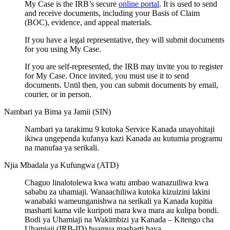
My Case is the IRB’s secure
online portal
. It is used to send
and receive documents, including your Basis of Claim
(BOC), evidence, and appeal materials.
If you have a legal representative, they will submit documents
for you using My Case.
If you are self-represented, the IRB may invite you to register
for My Case. Once invited, you must use it to send
documents. Until then, you can submit documents by email,
courier, or in person.
Nambari ya Bima ya Jamii (SIN)
Nambari ya tarakimu 9 kutoka Service Kanada unayohitaji
ikiwa ungependa kufanya kazi Kanada au kutumia programu
na manufaa ya serikali.
Njia Mbadala ya Kufungwa (ATD)
Chaguo linalotolewa kwa watu ambao wanazuiliwa kwa
sababu za uhamiaji. Wanaachiliwa kutoka kizuizini lakini
wanabaki wameunganishwa na serikali ya Kanada kupitia
masharti kama vile kuripoti mara kwa mara au kulipa bondi.
Bodi ya Uhamiaji na Wakimbizi ya Kanada – Kitengo cha
Uhamiaji (IRB-ID) huamua masharti haya.