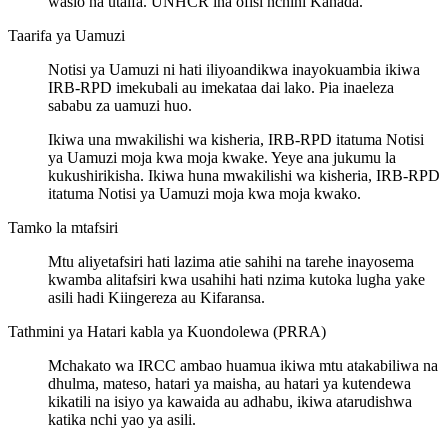
wasio na utaifa. UNHCR ina ofisi nchini Kanada.
Taarifa ya Uamuzi
Notisi ya Uamuzi ni hati iliyoandikwa inayokuambia ikiwa
IRB-RPD imekubali au imekataa dai lako. Pia inaeleza
sababu za uamuzi huo.
Ikiwa una mwakilishi wa kisheria, IRB-RPD itatuma Notisi
ya Uamuzi moja kwa moja kwake. Yeye ana jukumu la
kukushirikisha. Ikiwa huna mwakilishi wa kisheria, IRB-RPD
itatuma Notisi ya Uamuzi moja kwa moja kwako.
Tamko la mtafsiri
Mtu aliyetafsiri hati lazima atie sahihi na tarehe inayosema
kwamba alitafsiri kwa usahihi hati nzima kutoka lugha yake
asili hadi Kiingereza au Kifaransa.
Tathmini ya Hatari kabla ya Kuondolewa (PRRA)
Mchakato wa IRCC ambao huamua ikiwa mtu atakabiliwa na
dhulma, mateso, hatari ya maisha, au hatari ya kutendewa
kikatili na isiyo ya kawaida au adhabu, ikiwa atarudishwa
katika nchi yao ya asili.