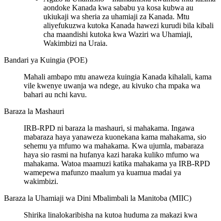
aondoke Kanada kwa sababu ya kosa kubwa au
ukiukaji wa sheria za uhamiaji za Kanada. Mtu
aliyefukuzwa kutoka Kanada hawezi kurudi bila kibali
cha maandishi kutoka kwa Waziri wa Uhamiaji,
Wakimbizi na Uraia.
Bandari ya Kuingia (POE)
Mahali ambapo mtu anaweza kuingia Kanada kihalali, kama
vile kwenye uwanja wa ndege, au kivuko cha mpaka wa
bahari au nchi kavu.
Baraza la Mashauri
IRB-RPD ni baraza la mashauri, si mahakama. Ingawa
mabaraza haya yanaweza kuonekana kama mahakama, sio
sehemu ya mfumo wa mahakama. Kwa ujumla, mabaraza
haya sio rasmi na hufanya kazi haraka kuliko mfumo wa
mahakama. Watoa maamuzi katika mahakama ya IRB-RPD
wamepewa mafunzo maalum ya kuamua madai ya
wakimbizi.
Baraza la Uhamiaji wa Dini Mbalimbali la Manitoba (MIIC)
Shirika linalokaribisha na kutoa huduma za makazi kwa