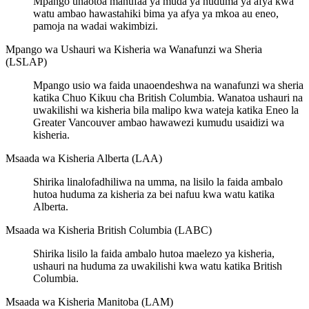
Mpango unaotoa manufaa ya muda ya huduma ya afya kwa
watu ambao hawastahiki bima ya afya ya mkoa au eneo,
pamoja na wadai wakimbizi.
Mpango wa Ushauri wa Kisheria wa Wanafunzi wa Sheria
(LSLAP)
Mpango usio wa faida unaoendeshwa na wanafunzi wa sheria
katika Chuo Kikuu cha British Columbia. Wanatoa ushauri na
uwakilishi wa kisheria bila malipo kwa wateja katika Eneo la
Greater Vancouver ambao hawawezi kumudu usaidizi wa
kisheria.
Msaada wa Kisheria Alberta (LAA)
Shirika linalofadhiliwa na umma, na lisilo la faida ambalo
hutoa huduma za kisheria za bei nafuu kwa watu katika
Alberta.
Msaada wa Kisheria British Columbia (LABC)
Shirika lisilo la faida ambalo hutoa maelezo ya kisheria,
ushauri na huduma za uwakilishi kwa watu katika British
Columbia.
Msaada wa Kisheria Manitoba (LAM)