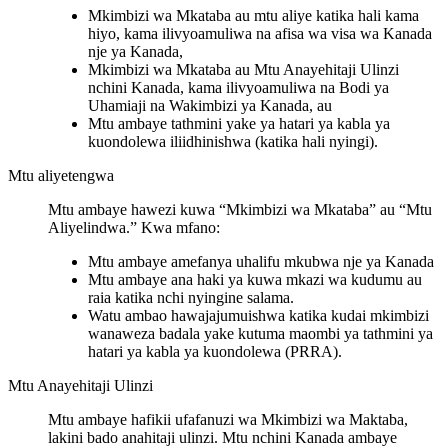
Mkimbizi wa Mkataba au mtu aliye katika hali kama
hiyo, kama ilivyoamuliwa na afisa wa visa wa Kanada
nje ya Kanada,
Mkimbizi wa Mkataba au Mtu Anayehitaji Ulinzi
nchini Kanada, kama ilivyoamuliwa na Bodi ya
Uhamiaji na Wakimbizi ya Kanada, au
Mtu ambaye tathmini yake ya hatari ya kabla ya
kuondolewa iliidhinishwa (katika hali nyingi).
Mtu aliyetengwa
Mtu ambaye hawezi kuwa “Mkimbizi wa Mkataba” au “Mtu
Aliyelindwa.” Kwa mfano:
Mtu ambaye amefanya uhalifu mkubwa nje ya Kanada
Mtu ambaye ana haki ya kuwa mkazi wa kudumu au
raia katika nchi nyingine salama.
Watu ambao hawajajumuishwa katika kudai mkimbizi
wanaweza badala yake kutuma maombi ya tathmini ya
hatari ya kabla ya kuondolewa (PRRA).
Mtu Anayehitaji Ulinzi
Mtu ambaye hafikii ufafanuzi wa Mkimbizi wa Maktaba,
lakini bado anahitaji ulinzi. Mtu nchini Kanada ambaye