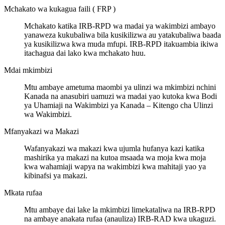
Mchakato wa kukagua faili ( FRP )
Mchakato katika IRB-RPD wa madai ya wakimbizi ambayo
yanaweza kukubaliwa bila kusikilizwa au yatakubaliwa baada
ya kusikilizwa kwa muda mfupi. IRB-RPD itakuambia ikiwa
itachagua dai lako kwa mchakato huu.
Mdai mkimbizi
Mtu ambaye ametuma maombi ya ulinzi wa mkimbizi nchini
Kanada na anasubiri uamuzi wa madai yao kutoka kwa Bodi
ya Uhamiaji na Wakimbizi ya Kanada – Kitengo cha Ulinzi
wa Wakimbizi.
Mfanyakazi wa Makazi
Wafanyakazi wa makazi kwa ujumla hufanya kazi katika
mashirika ya makazi na kutoa msaada wa moja kwa moja
kwa wahamiaji wapya na wakimbizi kwa mahitaji yao ya
kibinafsi ya makazi.
Mkata rufaa
Mtu ambaye dai lake la mkimbizi limekataliwa na IRB-RPD
na ambaye anakata rufaa (anauliza) IRB-RAD kwa ukaguzi.