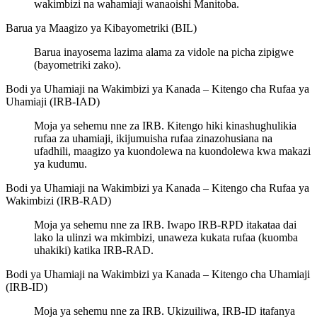
wakimbizi na wahamiaji wanaoishi Manitoba.
Barua ya Maagizo ya Kibayometriki (BIL)
Barua inayosema lazima alama za vidole na picha zipigwe
(bayometriki zako).
Bodi ya Uhamiaji na Wakimbizi ya Kanada – Kitengo cha Rufaa ya
Uhamiaji (IRB-IAD)
Moja ya sehemu nne za IRB. Kitengo hiki kinashughulikia
rufaa za uhamiaji, ikijumuisha rufaa zinazohusiana na
ufadhili, maagizo ya kuondolewa na kuondolewa kwa makazi
ya kudumu.
Bodi ya Uhamiaji na Wakimbizi ya Kanada – Kitengo cha Rufaa ya
Wakimbizi (IRB-RAD)
Moja ya sehemu nne za IRB. Iwapo IRB-RPD itakataa dai
lako la ulinzi wa mkimbizi, unaweza kukata rufaa (kuomba
uhakiki) katika IRB-RAD.
Bodi ya Uhamiaji na Wakimbizi ya Kanada – Kitengo cha Uhamiaji
(IRB-ID)
Moja ya sehemu nne za IRB. Ukizuiliwa, IRB-ID itafanya