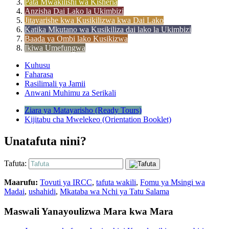
Pata Mwakilishi wa Kisheria
Anzisha Dai Lako la Ukimbizi
Jitayarishe kwa Kusikilizwa kwa Dai Lako
Katika Mkutano wa Kusikiliza dai lako la Ukimbizi
Baada ya Ombi lako Kusikizwa
Ikiwa Umefungwa
Kuhusu
Faharasa
Rasilimali ya Jamii
Anwani Muhimu za Serikali
Ziara ya Matayarisho (Ready Tours)
Kijitabu cha Mwelekeo (Orientation Booklet)
Unatafuta nini?
Tafuta:
Maarufu:
Tovuti ya IRCC
,
tafuta wakili
,
Fomu ya Msingi wa
Madai
,
ushahidi
,
Mkataba wa Nchi ya Tatu Salama
Maswali Yanayoulizwa Mara kwa Mara