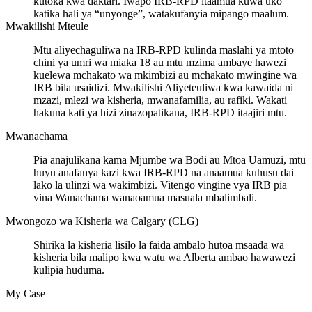
kutoka kwa daktari. Iwapo IRB-RPD itaamua kuwa uko
katika hali ya “unyonge”, watakufanyia mipango maalum.
Mwakilishi Mteule
Mtu aliyechaguliwa na IRB-RPD kulinda maslahi ya mtoto
chini ya umri wa miaka 18 au mtu mzima ambaye hawezi
kuelewa mchakato wa mkimbizi au mchakato mwingine wa
IRB bila usaidizi. Mwakilishi Aliyeteuliwa kwa kawaida ni
mzazi, mlezi wa kisheria, mwanafamilia, au rafiki. Wakati
hakuna kati ya hizi zinazopatikana, IRB-RPD itaajiri mtu.
Mwanachama
Pia anajulikana kama Mjumbe wa Bodi au Mtoa Uamuzi, mtu
huyu anafanya kazi kwa IRB-RPD na anaamua kuhusu dai
lako la ulinzi wa wakimbizi. Vitengo vingine vya IRB pia
vina Wanachama wanaoamua masuala mbalimbali.
Mwongozo wa Kisheria wa Calgary (CLG)
Shirika la kisheria lisilo la faida ambalo hutoa msaada wa
kisheria bila malipo kwa watu wa Alberta ambao hawawezi
kulipia huduma.
My Case