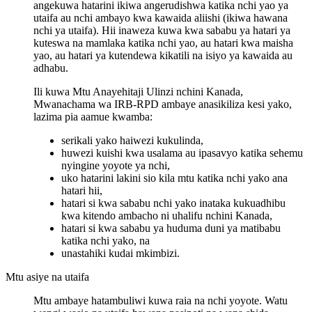
angekuwa hatarini ikiwa angerudishwa katika nchi yao ya
utaifa au nchi ambayo kwa kawaida aliishi (ikiwa hawana
nchi ya utaifa). Hii inaweza kuwa kwa sababu ya hatari ya
kuteswa na mamlaka katika nchi yao, au hatari kwa maisha
yao, au hatari ya kutendewa kikatili na isiyo ya kawaida au
adhabu.
Ili kuwa Mtu Anayehitaji Ulinzi nchini Kanada,
Mwanachama wa IRB-RPD ambaye anasikiliza kesi yako,
lazima pia aamue kwamba:
serikali yako haiwezi kukulinda,
huwezi kuishi kwa usalama au ipasavyo katika sehemu
nyingine yoyote ya nchi,
uko hatarini lakini sio kila mtu katika nchi yako ana
hatari hii,
hatari si kwa sababu nchi yako inataka kukuadhibu
kwa kitendo ambacho ni uhalifu nchini Kanada,
hatari si kwa sababu ya huduma duni ya matibabu
katika nchi yako, na
unastahiki kudai mkimbizi.
Mtu asiye na utaifa
Mtu ambaye hatambuliwi kuwa raia na nchi yoyote. Watu