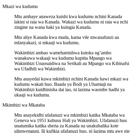
Mkazi wa kudumu
Mtu ambaye anaweza kuishi kwa kudumu nchini Kanada
lakini si raia wa Kanada. Wakazi wa kudumu ni raia wa nchi
zingine na wana haki ya kuingia Kanada.
Mtu aliye Kanada kwa muda, kama vile mwanafunzi au
mfanyakazi, si mkaaji wa kudumu.
Wakimbizi ambao wamehamishwa kutoka ng’ambo
wanakuwa wakaaji wa kudumu kupitia Mpango wa
Wakimbizi Unaosaidiwa na Serikali au Mpango wa Kibinafsi
wa Ufadhili wa Wakimbizi.
Mtu anayedai kuwa mkimbizi nchini Kanada hawi mkazi wa
kudumu wakati huo. Baada ya Bodi ya Uhamiaji na
Wakimbizi kuidhinisha dai lao, ni lazima waombe hadhi ya
ukaaji wa kudumu.
Mkimbizi wa Mkataba
Mtu anayekidhi ufafanuzi wa mkimbizi katika Mkataba wa
Geneva wa 1951 kuhusu Hali ya Wakimbizi. Ufafanuzi huu
unatumika katika sheria za Kanada na unakubalika kote
ulimwenguni. Ili kufikia ufafanuzi huo, ni lazima mtu awe nje