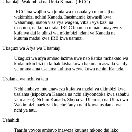
Uhamiaji, Wakimbizi na Uraia Kanada (IRCC)
IRCC ina wajibu wa jumla wa masuala ya uhamiaji na
wakimbizi nchini Kanada. Inasimamia kuwasili kwa
wahamiaji, inatoa visa vya wageni, vibali vya kazi na
masomo, na kutoa uraia. IRCC huamua ni nani anayeweza
kufanya dai la ulinzi wa mkimbizi ndani ya Kanada na
kutuma madai kwa IRB kwa uamuzi.
Ukaguzi wa Afya wa Uhamiaji
Ukaguzi wa afya ambao lazima uwe nao katika mchakato wa
kudai mkimbizi ili kuhakikisha kuwa hakuna maswala ya afya
ya umma ama usalama kuhusu wewe kuwa nchini Kanada.
Usalama wa nchi ya tatu
Nchi ambayo mtu anaweza kufanya madai ya ukimbizi kwa
usalama (isipokuwa Kanada na nchi aliyoondoka kwa sababu
ya mateso). Nchini Kanada, Sheria ya Uhamiaji na Ulinzi wa
Wakimbizi inaeleza kinachoifanya nchi kuwa usalama wa
nchi ya tatu.
Ushahidi
Taarifa yoyote ambayo inaweza kuunga mkono dai lako.