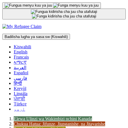
Ruka
hadi
kwenye
maudhui
Badilisha lugha ya sasa:
sw
(Kiswahili)
Kiswahili
English
Français
ኣማርኛ
العربية
Español
فارسی
हिन्दी
Kreyòl
Lingála
ਪੰਜਾਬੀ
Türkçe
اردو
Elewa Ulinzi wa Wakimbizi nchini Kanada
Chukua Hatua: Jifunze, Jiunganishe, na Jitayarishe