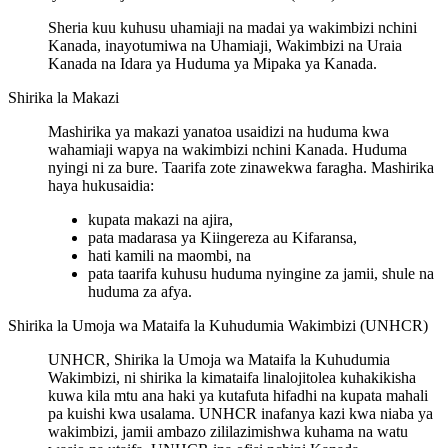
Sheria kuu kuhusu uhamiaji na madai ya wakimbizi nchini
Kanada, inayotumiwa na Uhamiaji, Wakimbizi na Uraia
Kanada na Idara ya Huduma ya Mipaka ya Kanada.
Shirika la Makazi
Mashirika ya makazi yanatoa usaidizi na huduma kwa
wahamiaji wapya na wakimbizi nchini Kanada. Huduma
nyingi ni za bure. Taarifa zote zinawekwa faragha. Mashirika
haya hukusaidia:
kupata makazi na ajira,
pata madarasa ya Kiingereza au Kifaransa,
hati kamili na maombi, na
pata taarifa kuhusu huduma nyingine za jamii, shule na
huduma za afya.
Shirika la Umoja wa Mataifa la Kuhudumia Wakimbizi (UNHCR)
UNHCR, Shirika la Umoja wa Mataifa la Kuhudumia
Wakimbizi, ni shirika la kimataifa linalojitolea kuhakikisha
kuwa kila mtu ana haki ya kutafuta hifadhi na kupata mahali
pa kuishi kwa usalama. UNHCR inafanya kazi kwa niaba ya
wakimbizi, jamii ambazo zililazimishwa kuhama na watu