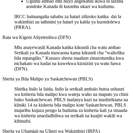
Ugumu ambao mtu huyo angekabili ikiwa ni lazima
aondoke Kanada ili kuomba ukazi wa kudumu.
IRCC haitaangalia sababu za hatari zilizoko katika dai la
wakimbizi au tathmini ya hatari ya kabla ya kuondolewa
(PRRA).
Raia wa Kigeni Aliyeteuliwa (DFN)
Mtu anayewasili Kanada katika kikundi cha watu ambao
Serikali ya Kanada inawaona kama kikundi cha “waliofika
bila mpangilio.” Kunazo sheria maalum zinazotumika kwa
mchakato wa kudai na kuwekwa kizuizini ya watu hawa
(DFN).
Sheria ya Bila Malipo ya Saskatchewan (PBLS)
Shirika lisilo la faida, lisilo la serikali ambalo hutoa ushauri
wa kisheria bila malipo kwa wateja walio na mapato ya chini
huko Saskatchewan. PBLS inafanya kazi na inashirikiana na
kliniki 14 za kisheria bila malipo kote Saskatchewan. PBLS
inajaribu kujaza pengo la huduma za kisheria kati ya msaada
wa kisheria unaofadhiliwa na serikali na kuajiri wakili wa
kibinafsi.
Sheria ya Uhamiaji na Ulinzi wa Wakimbizi (IRPA)