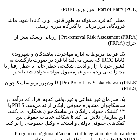
Port of Entry (POE)
|
مرز ورود (POE)
محلی که فرد می‌تواند به طور قانونی وارد کانادا شود، مانند
فرودگاه، مرز دریایی یا گذرگاه‌ مرزی زمینی.
Pre-removal Risk Assessment (PRRA)
|
ارزیابی ریسک پیش از
اخراج (PRRA)
یک فرایند مربوط به اداره مهاجرت، پناهندگان و شهروندی
کانادا IRCC که تعیین می‌کند آیا فرد در صورت بازگشت به
کشور خود با آزار و اذیت، شکنجه، خطر جانی یا خطر رفتار یا
مجازات بی رحمانه و غیرمعمول مواجه خواهد شد یا خیر.
Pro Bono Law Saskatchewan (PBLS)
|
قانون پرو بونو ساسکاچوان
(PBLS)
یک سازمان غیرانتفاعی و غیردولتی که به افراد کم درآمد در
ساسکاچوان مشاوره حقوقی رایگان ارائه می‌دهد. PBLS با
۱۴ کلینیک حقوقی رایگان در ساسکاچوان همکاری می‌کنند.
این سازمان تلاش می‌کند تا شکاف خدمات حقوقی بین
کمک‌های حقوقی دولتی و استخدام وکیل خصوصی را پر کند.
Programme régional d’accueil et d’intégration des demandeurs
d’asile (PRAIDA)
|
برنامه منطقه‌ای پذیرش و ادغام