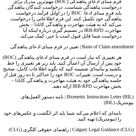
فرم مبنای ادعای پناهندگی (BOC) مهم‌ترین مدرک برای
درخواست پناهندگی شماست. درخواست‌ کنندگان پناهندگی
باید فرم مبنای ادعا BOC را در اوایل فرآیند درخواست
پناهندگی خود تکمیل کنند. این فرم اطلاعاتی را درخواست
می‌کند که به هیئت مهاجرت و پناهندگی کانادا – بخش
مهاجرت IRB-RPD در تصمیم گیری درباره اینکه آیا
درخواست شما قابل قبول است یا خیر، کمک می‌کند.
Basis of Claim amendment
|
تغییر در فرم مبنای ادعای پناهندگی
هر تغییری که نیاز است در فرم مبنای ادعای پناهندگی (BOC)
خود پس از ارسال آن اعمال کنید. باید زیر هر تغییری را خط
بکشید و بیانیه‌ای ضمیمه کنید که بگوید اطلاعات کامل، صحیح
و درست است. تغییرات BOC خود را حداکثر تا ده روز قبل از
جلسه پناهندگی خود به هیئت مهاجرت و پناهندگی کانادا –
بخش مهاجرت IRB-RPD ارائه دهید.
Biometric Instructions Letter (BIL)
|
نامه دستور العمل‌های
بیومتریک (BIL)
نامه‌ای که اعلام می‌کند شما باید اثر انگشت و عکس‌های خود
را (بیومتریک) تهیه کنید.
Calgary Legal Guidance (CLG)
|
راهنمای حقوقی کلگری (CLG)