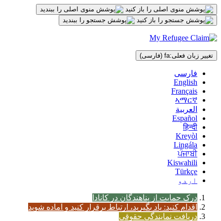
پرش
به
محتوا
تغییر زبان فعلی:
fa
(فارسی)
فارسی
English
Français
ኣማርኛ
العربية
Español
हिन्दी
Kreyòl
Lingála
ਪੰਜਾਬੀ
Kiswahili
Türkçe
اردو
درک حمایت از پناهندگان در کانادا
اقدام کنید: یاد بگیرید، ارتباط برقرار کنید و آماده شوید
دریافت نمایندگی حقوقی