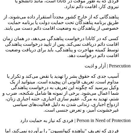
فردی که به‌ طور موقت در کانادا است، مانند دانشجو یا
نیروی کار، اقامت دائم ندارد.
پناهندگانی که از خارج کشور مجدداً استقرار داده می‌شوند، از
طریق برنامه پناهندگان تحت حمایت دولت یا برنامه حمایت
خصوصی از پناهندگان به وضعیت اقامت دائم دست می‌ یابند.
کسی که در کانادا درخواست پناهندگی می‌دهد، در همان زمان
اقامت دائم دریافت نمی‌کند. پس از تأیید درخواست پناهندگی
توسط کمیته مهاجرت و پناهندگی، باید برای دریافت وضعیت
اقامت دائم درخواست دهد.
Persecution
|
آزار و اذیت
آسیب جدی که حقوق بشر را تهدید یا نقض می‌کند و تکرار یا
مداوم است. تعریف قانونی آن پیچیده است. میتوانید از یک
وکیل بپرسید که چگونه این تعریف به درخواست پناهندگی
شما اعمال می‌شود. برخی از نمونه ها شامل شکنجه، ضرب و
شتم، تهدید به مرگ، عقیم سازی اجباری، ختنه اجباری زنان،
ازدواج اجباری، زندانی شدن به دلیل فعالیت‌های سیاسی
غیرخشونت‌ آمیز، و تعرض جنسی است.
Person in Need of Protection
|
فردی که نیاز به حمایت دارد
فردی که تعریف “پناهنده کنوانسیون” را برآورده نمی‌کند، اما