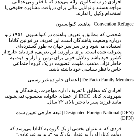
افرادی در ساسکاتون ارائه می‌دهد که با فقر و بی‌عدالتی
مواجه هستند و توانایی مالی برای دریافت مشاوره حقوقی یا
استخدام وکیل را ندارند.
Convention Refugee
|
پناهنده کنوانسیون
شخصی که مطابق با تعریف پناهنده در کنوانسیون ۱۹۵۱ ژنو
درباره وضعیت پناهندگان است. این تعریف در قوانین کانادا
استفاده می‌شود و در سراسر جهان به‌ طور گسترده‌ای
پذیرفته شده است. برای برآوردن این تعریف، فرد باید خارج از
کشور خود باشد و دلایل خوبی برای ترس از آزار و اذیت به‌
خاطر نژاد، مذهب، ملیت، عضویت در یک گروه اجتماعی
خاص یا نظر سیاسی خود داشته باشد.
De Facto Family Members
|
اعضای خانواده غیر رسمی
افرادی که مطابق با تعریف اداره مهاجرت، پناهندگان و
شهروندی کانادا IRCC از اعضای خانواده محسوب نمی‌شوند،
مانند فرزند پسر یا دختر بالای ۲۲ سال.
Designated Foreign National (DFN)
|
تبعه خارجی تعیین شده
(DFN)
فردی که به عنوان بخشی از یک گروه به کانادا می‌رسد که
دولت کانادا او را به عنوان یک گروه “با ورود غیرعادی”