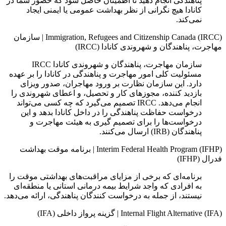
پناهندگی انجام دهید تا اطمینان حاصل شود که حضور شما در
کانادا هیچ نگرانی از نظر بهداشت عمومی یا ایمنی ایجاد
نمی‌کند.
Immigration, Refugees and Citizenship Canada (IRCC)
|
سازمان
مهاجرت، پناهندگان و شهروندی کانادا (IRCC)
سازمان مهاجرت، پناهندگان و شهروندی کانادا IRCC
مسئولیت کلی امور مهاجرت و پناهندگی در کانادا را بر عهده
دارد. این سازمان نظارت بر ورود مهاجران، صدور ویزای
بازدید کننده، مجوزهای کار و تحصیل، و اعطای شهروندی را
انجام می‌دهد. IRCC تصمیم می‌گیرد که چه کسی می‌تواند
درخواست حفاظت پناهندگی را در داخل کانادا بدهد و این
درخواست‌ها را برای تصمیم‌ گیری به هیئت مهاجرت و
پناهندگان (IRB) ارسال می‌کنند.
Interim Federal Health Program (IFHP)
|
برنامه موقت بهداشت
فدرال (IFHP)
برنامه‌ای که برخی از مزایای مراقبت‌های بهداشتی موقت را
به افرادی که واجد شرایط بیمه درمانی استانی یا منطقه‌ای
نیستند، از جمله به درخواست‌ کنندگان پناهندگی، ارائه می‌دهد.
Internal Flight Alternative (IFA)
|
گزینه پرواز داخلی (IFA)