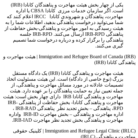
یکی از چهار بخش هیئت مهاجرت و پناهندگان کانادا (IRB)
است. اگر سازمان خدمات مرزی کانادا CBSA یا اداره
مهاجرت، پناهندگان و شهروندی کانادا IRCC اعلام کنند که
شما می‌توانید درخواست پناهندگی بدهید، اطلاعات شما را به
هیئت رسيدگى به امور مهاجرت و پناهندگى-بخش حفاظت از
پناهندگی IRB-RPD ارسال می‌کنند. IRB-RPD جلسه
پناهندگی را برگزار کرده و درباره درخواست شما تصمیم‌
گیری می‌کنند.
Immigration and Refugee Board of Canada (IRB)
|
هیئت مهاجرت و
پناهندگی کانادا (IRB)
هیئت مهاجرت و پناهندگی کانادا (IRB) یک دادگاه مستقل
بزرگ (نوع خاصی از دادگاه) است. این هیئت مسئولیت اتخاذ
تصمیمات عادلانه در مورد مسائل مهاجرت و پناهندگی، از
جمله تعیین نیاز به حمایت پناهندگان را بر عهده دارد. هیئت
مهاجرت و پناهندگی کانادا IRB دارای چهار بخش است: هیئت
مهاجرت و پناهندگی کانادا- بخش حفاظت از پناهندگی IRB-
RPD، پناهندگی – بخش تجدید نظر پناهندگی IRB-RAD ،
اداره مهاجرت و پناهندگی – بخش مهاجرت IRB-ID واداره
مهاجرت و پناهندگی بخش تجدید نظر مهاجرت IRB-IAD.
Immigration and Refugee Legal Clinic (IRLC)
|
کلینیک حقوقی
مهاجرت و پناهندگی (IRLC)