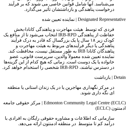
می‌شناسد. آنها شامل قوانین خاصی می شوند که بر فرآیند
درخواست پناهندگی و بازداشتشان تأثیر می‌گذارد.
Designated Representative
|
نماينده تعيين شده
فردی که توسط هیئت مهاجرت و پناهندگی کانادا-بخش
حفاظت از پناهندگی IRB-RPD انتخاب می‌شود تا از منافع یک
کودک زیر ۱۸ سال یا یک بزرگسال که قادر به درک فرآیند
پناهندگی یا دیگر فرآیندهای مربوط به هیئت مهاجرت و
پناهندگان کانادا IRB به طور مستقل نیست، محافظت کند.
نماینده تعیین‌ شده معمولاً والدین، سرپرست قانونی، عضو
خانواده یا یک دوست است. زمانی که هیچ‌ کدام از این گزینه‌ها
در دسترس نباشند، IRB-RPD شخصی را استخدام خواهد کرد.
Detain
|
بازداشت
در مرکز نگهداری مهاجرین یا در یک زندان استانی یا منطقه
ای نگه‌ داری شوند.
Edmonton Community Legal Centre (ECLC)
|
مرکز حقوقی جامعه
ادمنتون (ECLC)
سازمانی که اطلاعات و مشاوره حقوقی رایگان به افرادی با
درآمد کم تا متوسط در منطقه ادمنتون ارائه می‌دهد.