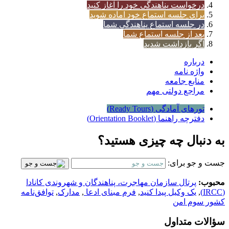
درخواست پناهندگی خود را آغاز کنید
برای جلسه استماع خود اماده شوید
در جلسه استماع پناهندگی شما
بعد از جلسه استماع شما
اگر بازداشت شدید
درباره
واژه نامه
منابع جامعه
مراجع دولتی مهم
تورهای آمادگی (Ready Tours)
دفترچه راهنما (Orientation Booklet)
به دنبال چه چیزی هستید؟
جست و جو برای:
محبوب:
پرتال سازمان مهاجرت، پناهندگان و شهروندی کانادا
(IRCC)
,
یک وکیل پیدا کنید
,
فرم مبنای ادعا
,
مدارک
,
توافق‌نامه
کشور سوم امن
سؤالات متداول