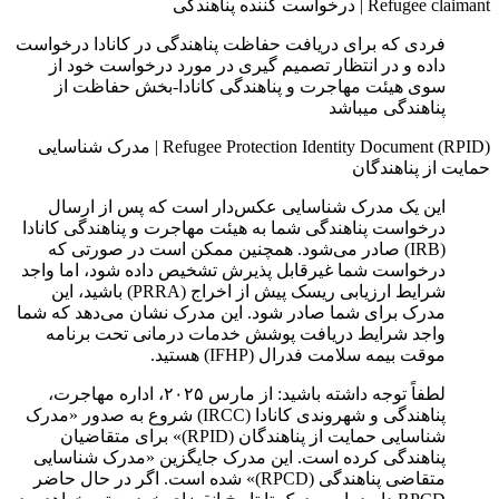
Refugee claimant
|
درخواست‌ کننده پناهندگی
فردی که برای دریافت حفاظت پناهندگی در کانادا درخواست
داده و در انتظار تصمیم‌ گیری در مورد درخواست خود از
سوی هیئت مهاجرت و پناهندگی کانادا-بخش حفاظت از
پناهندگی میباشد
Refugee Protection Identity Document (RPID)
|
مدرک شناسایی
حمایت از پناهندگان
این یک مدرک شناسایی عکس‌دار است که پس از ارسال
درخواست پناهندگی شما به هیئت مهاجرت و پناهندگی کانادا
(IRB) صادر می‌شود. همچنین ممکن است در صورتی که
درخواست شما غیرقابل پذیرش تشخیص داده شود، اما واجد
شرایط ارزیابی ریسک پیش از اخراج (PRRA) باشید، این
مدرک برای شما صادر شود. این مدرک نشان می‌دهد که شما
واجد شرایط دریافت پوشش خدمات درمانی تحت برنامه
موقت بیمه سلامت فدرال (IFHP) هستید.
لطفاً توجه داشته باشید: از مارس ۲۰۲۵، اداره مهاجرت،
پناهندگی و شهروندی کانادا (IRCC) شروع به صدور «مدرک
شناسایی حمایت از پناهندگان (RPID)» برای متقاضیان
پناهندگی کرده است. این مدرک جایگزین «مدرک شناسایی
متقاضی پناهندگی (RPCD)» شده است. اگر در حال حاضر