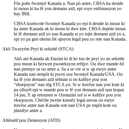
Fòs polis fwontyè Kanada a. Nan pò antre, CBSA ka deside
ki moun ki ka fè yon demann azil, epi voye enfòmasyon yo
bay IRB.
CBSA kontwole fwontyè Kanada yo epi li deside ki moun ki
ka antre Kanada ak ki moun ki dwe kite. CBSA depòte moun
ki fè demann azil yo nan Kanada si yo rejte demann azil yo a,
epi yo pa gen okenn lòt opsyon legal pou yo rete nan Kanada.
Akò Twazyèm Peyi ki sekiritè (STCA)
Akò ant Kanada ak Etazini ki di ke tou de peyi yo an sekirite
pou moun ki bezwen pwoteksyon refijye. Ou dwe mande èd
nan premye sa ou antre a. Sa a se vre si w ap eseye antre
Kanada nan nenpòt ki pwen sou fwontyè Kanada/USA. Ou
ka fè yon demann azil sèlman si ou kalifye pou yon
“eksepsyon” nan règ STCA yo. Si w travèse nan yon kote ki
pa ofisyèl epi w mande pou w fè yon demann azil nan lespas
14 jou, Y ap retounen w Ozetazini sof si w kalifye pou yon
eksepsyon. Chèche jwenn konsèy legal anvan ou eseye
travèse antre nan Kanada soti nan USA pe enpòt kote ou
planifye antre a.
Altènatif pou Detansyon (ATD)