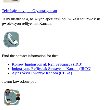
Telechaje ti liv pou Oryantasyon an
Ti liv ilisatre sa a, ba w yon apèsi fasil pou w ka li sou pwosesis
pwoteksyon refijye nan Kanada.
Find the contact information for the:
Konsèy Imigrasyon ak Refijye Kanada (IRB)
Imigrasyon, Refijye ak Sitwayènte Kanada (IRCC)
Ajans Sèvis Fwontyè Kanada (CBSA)
Jwenn kowòdone pou: