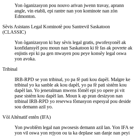
Yon òganizasyon pou nouvo arivan jwenn travay, aprann
angle, vin etabli, epi rantre nan yon kominote nan zòn
Edmonton.
Sèvis Asistans Legal Kominotè pou Santrevil Saskatoon
(CLASSIC)
Yon òganizasyon ki bay sèvis legal gratis, pwofesyonèl ak
konfidansyèl pou moun nan Saskatoon ki fè fas ak povrete ak
enjistis epi ki pa gen mwayen pou peye konsèy legal oswa
yon avoka.
Tribinal
IRB-RPD se yon tribinal, yo pa fè pati kou dapèl. Malgre ke
tribinal yo ka sanble ak kou dapèl, yo pa fè pati sistèm kou
dapèl lan. Yo jeneralman mwens fòmèl epi yo opere pi vit
pase sistèm kou dapèl lan. Moun k ap pran desizyon nan
tribinal IRB-RPD yo resevwa fòmasyon espesyal pou deside
sou demann azil yo.
Vòl Altènatif entèn (IFA)
Yon pwoblèm legal nan pwosesis demann azil lan. Yon IFA se
yon vil oswa yon rejyon ou ta ka deplase san danje nan peyi