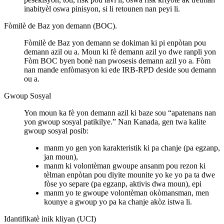
inabityèl oswa pinisyon, si li retounen nan peyi li.
Fòmilè de Baz yon demann (BOC).
Fòmilè de Baz yon demann se dokiman ki pi enpòtan pou
demann azil ou a. Moun ki fè demann azil yo dwe ranpli yon
Fòm BOC byen bonè nan pwosesis demann azil yo a. Fòm
nan mande enfòmasyon ki ede IRB-RPD deside sou demann
ou a.
Gwoup Sosyal
Yon moun ka fè yon demann azil ki baze sou “apatenans nan
yon gwoup sosyal patikilye.” Nan Kanada, gen twa kalite
gwoup sosyal posib:
manm yo gen yon karakteristik ki pa chanje (pa egzanp,
jan moun),
manm ki volontèman gwoupe ansanm pou rezon ki
tèlman enpòtan pou diyite mounite yo ke yo pa ta dwe
fòse yo separe (pa egzanp, aktivis dwa moun), epi
manm yo te gwoupe volontèman okòmansman, men
kounye a gwoup yo pa ka chanje akòz istwa li.
Idantifikatè inik kliyan (UCI)