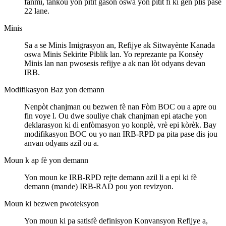
fanmi, tankou yon pitit gason oswa yon pitit fi ki gen plis pase
22 lane.
Minis
Sa a se Minis Imigrasyon an, Refijye ak Sitwayènte Kanada
oswa Minis Sekirite Piblik lan. Yo reprezante pa Konsèy
Minis lan nan pwosesis refijye a ak nan lòt odyans devan
IRB.
Modifikasyon Baz yon demann
Nenpòt chanjman ou bezwen fè nan Fòm BOC ou a apre ou
fin voye l. Ou dwe souliye chak chanjman epi atache yon
deklarasyon ki di enfòmasyon yo konplè, vrè epi kòrèk. Bay
modifikasyon BOC ou yo nan IRB-RPD pa pita pase dis jou
anvan odyans azil ou a.
Moun k ap fè yon demann
Yon moun ke IRB-RPD rejte demann azil li a epi ki fè
demann (mande) IRB-RAD pou yon revizyon.
Moun ki bezwen pwoteksyon
Yon moun ki pa satisfè definisyon Konvansyon Refijye a,