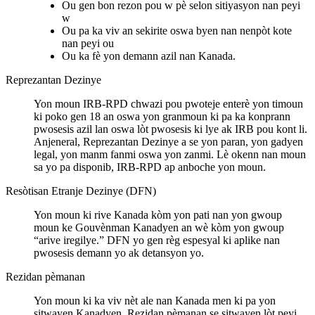
Ou gen bon rezon pou w pè selon sitiyasyon nan peyi
w
Ou pa ka viv an sekirite oswa byen nan nenpòt kote
nan peyi ou
Ou ka fè yon demann azil nan Kanada.
Reprezantan Dezinye
Yon moun IRB-RPD chwazi pou pwoteje enterè yon timoun
ki poko gen 18 an oswa yon granmoun ki pa ka konprann
pwosesis azil lan oswa lòt pwosesis ki lye ak IRB pou kont li.
Anjeneral, Reprezantan Dezinye a se yon paran, yon gadyen
legal, yon manm fanmi oswa yon zanmi. Lè okenn nan moun
sa yo pa disponib, IRB-RPD ap anboche yon moun.
Resòtisan Etranje Dezinye (DFN)
Yon moun ki rive Kanada kòm yon pati nan yon gwoup
moun ke Gouvènman Kanadyen an wè kòm yon gwoup
“arive iregilye.” DFN yo gen règ espesyal ki aplike nan
pwosesis demann yo ak detansyon yo.
Rezidan pèmanan
Yon moun ki ka viv nèt ale nan Kanada men ki pa yon
sitwayen Kanadyen. Rezidan pèmanan se sitwayen lòt peyi