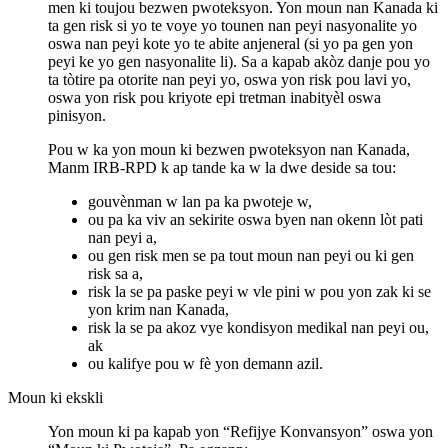
men ki toujou bezwen pwoteksyon. Yon moun nan Kanada ki
ta gen risk si yo te voye yo tounen nan peyi nasyonalite yo
oswa nan peyi kote yo te abite anjeneral (si yo pa gen yon
peyi ke yo gen nasyonalite li). Sa a kapab akòz danje pou yo
ta tòtire pa otorite nan peyi yo, oswa yon risk pou lavi yo,
oswa yon risk pou kriyote epi tretman inabityèl oswa
pinisyon.
Pou w ka yon moun ki bezwen pwoteksyon nan Kanada,
Manm IRB-RPD k ap tande ka w la dwe deside sa tou:
gouvènman w lan pa ka pwoteje w,
ou pa ka viv an sekirite oswa byen nan okenn lòt pati
nan peyi a,
ou gen risk men se pa tout moun nan peyi ou ki gen
risk sa a,
risk la se pa paske peyi w vle pini w pou yon zak ki se
yon krim nan Kanada,
risk la se pa akoz vye kondisyon medikal nan peyi ou,
ak
ou kalifye pou w fè yon demann azil.
Moun ki ekskli
Yon moun ki pa kapab yon “Refijye Konvansyon” oswa yon