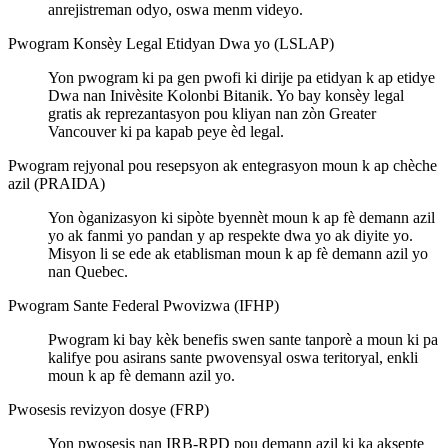
anrejistreman odyo, oswa menm videyo.
Pwogram Konsèy Legal Etidyan Dwa yo (LSLAP)
Yon pwogram ki pa gen pwofi ki dirije pa etidyan k ap etidye
Dwa nan Inivèsite Kolonbi Bitanik. Yo bay konsèy legal
gratis ak reprezantasyon pou kliyan nan zòn Greater
Vancouver ki pa kapab peye èd legal.
Pwogram rejyonal pou resepsyon ak entegrasyon moun k ap chèche
azil (PRAIDA)
Yon òganizasyon ki sipòte byennèt moun k ap fè demann azil
yo ak fanmi yo pandan y ap respekte dwa yo ak diyite yo.
Misyon li se ede ak etablisman moun k ap fè demann azil yo
nan Quebec.
Pwogram Sante Federal Pwovizwa (IFHP)
Pwogram ki bay kèk benefis swen sante tanporè a moun ki pa
kalifye pou asirans sante pwovensyal oswa teritoryal, enkli
moun k ap fè demann azil yo.
Pwosesis revizyon dosye (FRP)
Yon pwosesis nan IRB-RPD pou demann azil ki ka aksepte