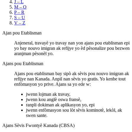
J – L
M – O
P – R
S – U
V – Z
Ajan pou Etablisman
Anjeneral, travayè yo travay nan yon ajans pou etablisman epi
yo bay nouvo imigran ak refijye yo èd pèsonalize pou bezwen
aranjman pèsonèl yo.
Ajans pou Etablisman
Ajans pou etablisman bay sipò ak sèvis pou nouvo imigran ak
refijye nan Kanada. Anpil nan sèvis yo gratis. Yo kenbe tout
enfòmasyon yo prive. Ajans sa yo ede w:
jwenn lojman ak travay,
jwenn kou anglè oswa fransè,
ranpli dokiman ak aplikasyon yo, epi
jwenn enfòmasyon sou lòt sèvis kominotè, lekòl, ak
swen sante.
Ajans Sèvis Fwontyè Kanada (CBSA)