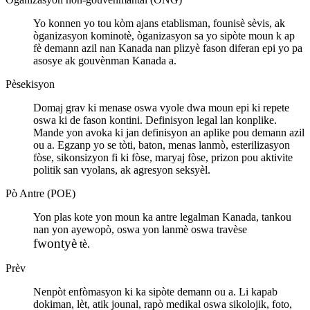
Yo konnen yo tou kòm ajans etablisman, founisè sèvis, ak
òganizasyon kominotè, òganizasyon sa yo sipòte moun k ap
fè demann azil nan Kanada nan plizyè fason diferan epi yo pa
asosye ak gouvènman Kanada a.
Pèsekisyon
Domaj grav ki menase oswa vyole dwa moun epi ki repete
oswa ki de fason kontini. Definisyon legal lan konplike.
Mande yon avoka ki jan definisyon an aplike pou demann azil
ou a. Egzanp yo se tòti, baton, menas lanmò, esterilizasyon
fòse, sikonsizyon fi ki fòse, maryaj fòse, prizon pou aktivite
politik san vyolans, ak agresyon seksyèl.
Pò Antre (POE)
Yon plas kote yon moun ka antre legalman Kanada, tankou
nan yon ayewopò, oswa yon lanmè oswa
travèse
fwontyè
tè.
Prèv
Nenpòt enfòmasyon ki ka sipòte demann ou a. Li kapab
dokiman, lèt, atik jounal, rapò medikal oswa sikolojik, foto,