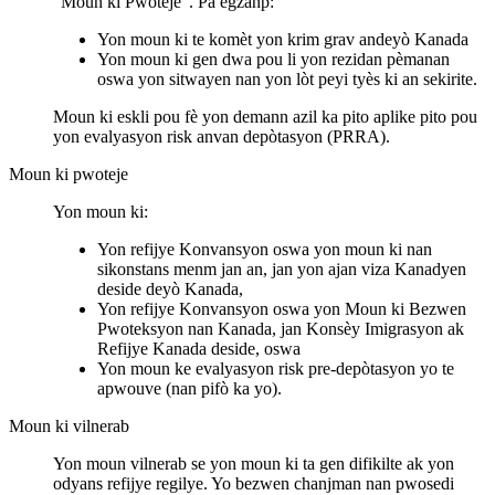
“Moun ki Pwoteje”. Pa egzanp:
Yon moun ki te komèt yon krim grav andeyò Kanada
Yon moun ki gen dwa pou li yon rezidan pèmanan
oswa yon sitwayen nan yon lòt peyi tyès ki an sekirite.
Moun ki eskli pou fè yon demann azil ka pito aplike pito pou
yon evalyasyon risk anvan depòtasyon (PRRA).
Moun ki pwoteje
Yon moun ki:
Yon refijye Konvansyon oswa yon moun ki nan
sikonstans menm jan an, jan yon ajan viza Kanadyen
deside deyò Kanada,
Yon refijye Konvansyon oswa yon Moun ki Bezwen
Pwoteksyon nan Kanada, jan Konsèy Imigrasyon ak
Refijye Kanada deside, oswa
Yon moun ke evalyasyon risk pre-depòtasyon yo te
apwouve (nan pifò ka yo).
Moun ki vilnerab
Yon moun vilnerab se yon moun ki ta gen difikilte ak yon
odyans refijye regilye. Yo bezwen chanjman nan pwosedi