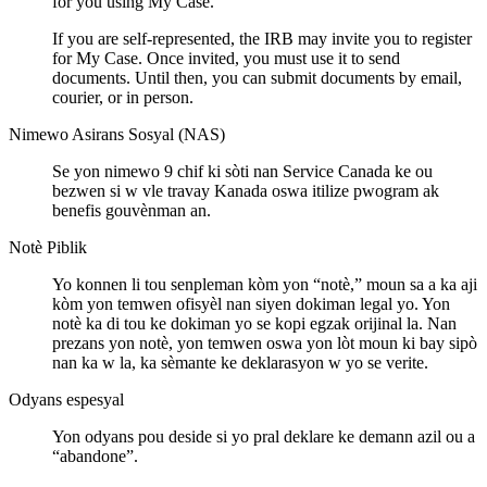
for you using My Case.
If you are self-represented, the IRB may invite you to register
for My Case. Once invited, you must use it to send
documents. Until then, you can submit documents by email,
courier, or in person.
Nimewo Asirans Sosyal (NAS)
Se yon nimewo 9 chif ki sòti nan Service Canada ke ou
bezwen si w vle travay Kanada oswa itilize pwogram ak
benefis gouvènman an.
Notè Piblik
Yo konnen li tou senpleman kòm yon “notè,” moun sa a ka aji
kòm yon temwen ofisyèl nan siyen dokiman legal yo. Yon
notè ka di tou ke dokiman yo se kopi egzak orijinal la. Nan
prezans yon notè, yon temwen oswa yon lòt moun ki bay sipò
nan ka w la, ka sèmante ke deklarasyon w yo se verite.
Odyans espesyal
Yon odyans pou deside si yo pral deklare ke demann azil ou a
“abandone”.