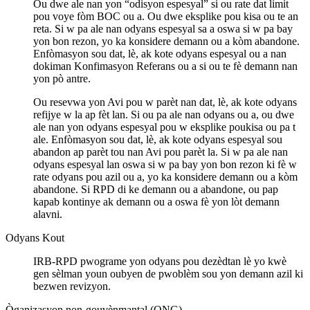
Ou dwe ale nan yon “odisyon espesyal” si ou rate dat limit
pou voye fòm BOC ou a. Ou dwe eksplike pou kisa ou te an
reta. Si w pa ale nan odyans espesyal sa a oswa si w pa bay
yon bon rezon, yo ka konsidere demann ou a kòm abandone.
Enfòmasyon sou dat, lè, ak kote odyans espesyal ou a nan
dokiman Konfimasyon Referans ou a si ou te fè demann nan
yon pò antre.
Ou resevwa yon Avi pou w parèt nan dat, lè, ak kote odyans
refijye w la ap fèt lan. Si ou pa ale nan odyans ou a, ou dwe
ale nan yon odyans espesyal pou w eksplike poukisa ou pa t
ale. Enfòmasyon sou dat, lè, ak kote odyans espesyal sou
abandon ap parèt tou nan Avi pou parèt la. Si w pa ale nan
odyans espesyal lan oswa si w pa bay yon bon rezon ki fè w
rate odyans pou azil ou a, yo ka konsidere demann ou a kòm
abandone. Si RPD di ke demann ou a abandone, ou pap
kapab kontinye ak demann ou a oswa fè yon lòt demann
alavni.
Odyans Kout
IRB-RPD pwograme yon odyans pou dezèdtan lè yo kwè
gen sèlman youn oubyen de pwoblèm sou yon demann azil ki
bezwen revizyon.
Òganizasyon non-gouvènmantal (ONG)