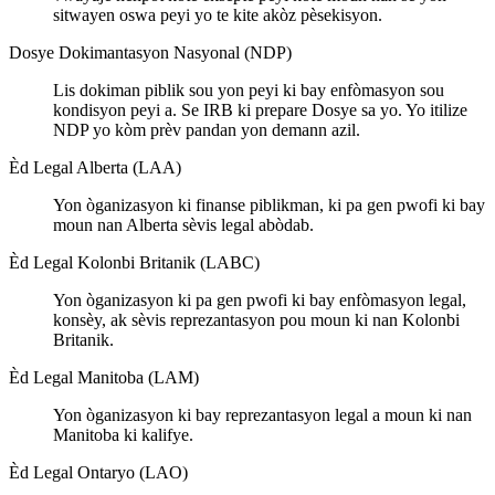
sitwayen oswa peyi yo te kite akòz pèsekisyon.
Dosye Dokimantasyon Nasyonal (NDP)
Lis dokiman piblik sou yon peyi ki bay enfòmasyon sou
kondisyon peyi a. Se IRB ki prepare Dosye sa yo. Yo itilize
NDP yo kòm prèv pandan yon demann azil.
Èd Legal Alberta (LAA)
Yon òganizasyon ki finanse piblikman, ki pa gen pwofi ki bay
moun nan Alberta sèvis legal abòdab.
Èd Legal Kolonbi Britanik (LABC)
Yon òganizasyon ki pa gen pwofi ki bay enfòmasyon legal,
konsèy, ak sèvis reprezantasyon pou moun ki nan Kolonbi
Britanik.
Èd Legal Manitoba (LAM)
Yon òganizasyon ki bay reprezantasyon legal a moun ki nan
Manitoba ki kalifye.
Èd Legal Ontaryo (LAO)