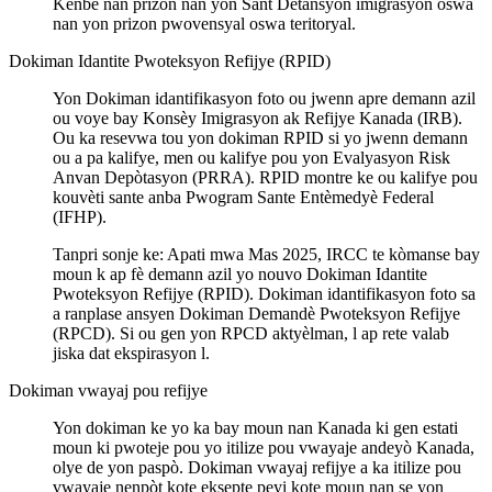
Kenbe nan prizon nan yon Sant Detansyon imigrasyon oswa
nan yon prizon pwovensyal oswa teritoryal.
Dokiman Idantite Pwoteksyon Refijye (RPID)
Yon Dokiman idantifikasyon foto ou jwenn apre demann azil
ou voye bay Konsèy Imigrasyon ak Refijye Kanada (IRB).
Ou ka resevwa tou yon dokiman RPID si yo jwenn demann
ou a pa kalifye, men ou kalifye pou yon Evalyasyon Risk
Anvan Depòtasyon (PRRA). RPID montre ke ou kalifye pou
kouvèti sante anba Pwogram Sante Entèmedyè Federal
(IFHP).
Tanpri sonje ke: Apati mwa Mas 2025, IRCC te kòmanse bay
moun k ap fè demann azil yo nouvo Dokiman Idantite
Pwoteksyon Refijye (RPID). Dokiman idantifikasyon foto sa
a ranplase ansyen Dokiman Demandè Pwoteksyon Refijye
(RPCD). Si ou gen yon RPCD aktyèlman, l ap rete valab
jiska dat ekspirasyon l.
Dokiman vwayaj pou refijye
Yon dokiman ke yo ka bay moun nan Kanada ki gen estati
moun ki pwoteje pou yo itilize pou vwayaje andeyò Kanada,
olye de yon paspò. Dokiman vwayaj refijye a ka itilize pou
vwayaje nenpòt kote eksepte peyi kote moun nan se yon