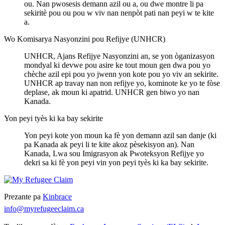
ou. Nan pwosesis demann azil ou a, ou dwe montre li pa
sekiritè pou ou pou w viv nan nenpòt pati nan peyi w te kite
a.
Wo Komisarya Nasyonzini pou Refijye (UNHCR)
UNHCR, Ajans Refijye Nasyonzini an, se yon òganizasyon
mondyal ki devwe pou asire ke tout moun gen dwa pou yo
chèche azil epi pou yo jwenn yon kote pou yo viv an sekirite.
UNHCR ap travay nan non refijye yo, kominote ke yo te fòse
deplase, ak moun ki apatrid. UNHCR gen biwo yo nan
Kanada.
Yon peyi tyès ki ka bay sekirite
Yon peyi kote yon moun ka fè yon demann azil san danje (ki
pa Kanada ak peyi li te kite akoz pèsekisyon an). Nan
Kanada, Lwa sou Imigrasyon ak Pwoteksyon Refijye yo
dekri sa ki fè yon peyi vin yon peyi tyès ki ka bay sekirite.
Prezante pa
Kinbrace
info@myrefugeeclaim.ca