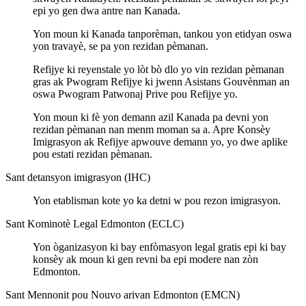
epi yo gen dwa antre nan Kanada.
Yon moun ki Kanada tanporèman, tankou yon etidyan oswa
yon travayè, se pa yon rezidan pèmanan.
Refijye ki reyenstale yo lòt bò dlo yo vin rezidan pèmanan
gras ak Pwogram Refijye ki jwenn Asistans Gouvènman an
oswa Pwogram Patwonaj Prive pou Refijye yo.
Yon moun ki fè yon demann azil Kanada pa devni yon
rezidan pèmanan nan menm moman sa a. Apre Konsèy
Imigrasyon ak Refijye apwouve demann yo, yo dwe aplike
pou estati rezidan pèmanan.
Sant detansyon imigrasyon (IHC)
Yon etablisman kote yo ka detni w pou rezon imigrasyon.
Sant Kominotè Legal Edmonton (ECLC)
Yon òganizasyon ki bay enfòmasyon legal gratis epi ki bay
konsèy ak moun ki gen revni ba epi modere nan zòn
Edmonton.
Sant Mennonit pou Nouvo arivan Edmonton (EMCN)