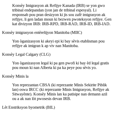
Konsèy Imigrasyon ak Refijye Kanada (IRB) se yon gwo
tribinal endepandan (yon jan de tribinal espesyal). Li
responsab pou pran desizyon ki jis sou zafè imigrasyon ak
refijye, li gen ladan moun ki bezwen pwoteksyon refijye. Gen
kat divizyon IRB: IRB-RPD, IRB-RAD, IRB-ID, IRB-IAD.
Konsèy imigrasyon entèrelijyon Manitoba (MIIC)
Yon òganizasyon ki akeyi epi ki bay sèvis etablisman pou
refijye ak imigran k ap viv nan Manitoba.
Konsèy Legal Calgary (CLG)
Yon òganizasyon legal ki pa gen pwofi ki bay èd legal gratis
pou moun ki nan Alberta ki pa ka peye pou sèvis yo.
Konsèy Minis la
Yon reprezantan CBSA (ki reprezante Minis Sekirite Piblik
lan) oswa IRCC (ki reprezante Minis Imigrasyon, Refijye ak
Sitwayènte). Konsèy Minis lan ka patisipe nan demann azil
ou a ak nan lòt pwosesis devan IRB.
Lèt Enstriksyon byometrik (BIL)