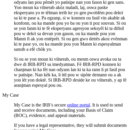
odyans lan pou pèmèt yo patisipe nan yon fason ki gen sans.
Yon moun ka vilnerab akòz maladi, laj, oswa paske
eksperyans yo te tèlman terib ke yo gen pwoblèm pou dekri
sa ki te pase a. Pa egzanp, si w konnen ou fasil vin akable ak
konfonn, ou ka mande pou yo ba ou yon ti poz souvan. Si ou
se yon fanm ki te fè eksperyans agresyon seksyèl ki ta difisil
pou w dekri sa devan yon gason, ou ka mande pou yon
Manm fi ak yon entèprèt. Si ou gen gwo detrès akoz evènman
ki te pase yo, ou ka mande pou yon Manm ki espesyalman
sansib a efè chòk yo.
Si ou se yon moun ki vilnerab, ou menm oswa avoka ou ta
dwe di IRB-RPD sa imedyatman. Fè IRB-RPD konnen ki
chanjman ki ka fèt nan odyans lan ki ta ka rann li pi fasil pou
w patisipe. Nan kèk ka, li itil pou w sipòte demann ou a ak
yon lèt yon doktè. Si IRB-RPD deside ke ou vilnerab, y ap fè
aranjman espesyal pou ou.
My Case
My Case is the IRB’s secure
online portal
. It is used to send
and receive documents, including your Basis of Claim
(BOC), evidence, and appeal materials.
If you have a legal representative, they will submit documents