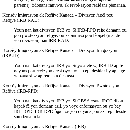
parennaj, òdonans ranvwa, ak revokasyon rezidans pèmanan.
Konsèy Imigrasyon ak Refijye Kanada – Divizyon Apèl pou
Refijye (IRB-RAD)
Youn nan kat divizyon IRB yo. Si IRB-RPD rejte demann ou
pou pwoteksyon refijye, ou ka anmezi pou fè apèl (mande
yon revizyon) nan IRB-RAD.
Konsèy Imigrasyon ak Refijye Kanada – Divizyon Imigrasyon
(IRB-ID)
Youn nan kat divizyon IRB yo. Si yo arete w, IRB-ID ap fè
odyans pou revizyon arestasyon w lan epi deside si y ap lage
w oswa si w ap rete nan detansyon.
Konsèy Imigrasyon ak Refijye Kanada – Divizyon Pwoteksyon
Refijye (IRB-RPD)
Youn nan kat divizyon IRB yo. Si CBSA oswa IRCC di ou
kapab fè yon demann azil, yo voye enfòmasyon ou yo bay
IRB-RPD. IRB-RPD òganize yon odyans pou azil epi deside
sou demann lan.
Konsèy Imigrasyon ak Refijye Kanada (IRB)