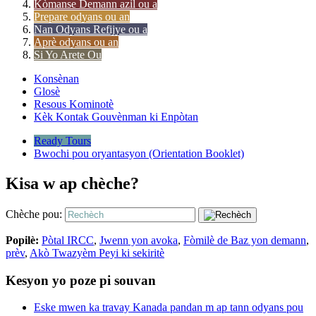
Kòmanse Demann azil ou a
Prepare odyans ou an
Nan Odyans Refijye ou a
Aprè odyans ou an
Si Yo Arete Ou
Konsènan
Glosè
Resous Kominotè
Kèk Kontak Gouvènman ki Enpòtan
Ready Tours
Bwochi pou oryantasyon (Orientation Booklet)
Kisa w ap chèche?
Chèche pou:
Popilè:
Pòtal IRCC
,
Jwenn yon avoka
,
Fòmilè de Baz yon demann
,
prèv
,
Akò Twazyèm Peyi ki sekiritè
Kesyon yo poze pi souvan
Eske mwen ka travay Kanada pandan m ap tann odyans pou