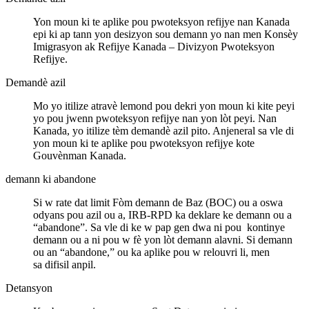
Yon moun ki te aplike pou pwoteksyon refijye nan Kanada
epi ki ap tann yon desizyon sou demann yo nan men Konsèy
Imigrasyon ak Refijye Kanada – Divizyon Pwoteksyon
Refijye.
Demandè azil
Mo yo itilize atravè lemond pou dekri yon moun ki kite peyi
yo pou jwenn pwoteksyon refijye nan yon lòt peyi. Nan
Kanada, yo itilize tèm demandè azil pito. Anjeneral sa vle di
yon moun ki te aplike pou pwoteksyon refijye kote
Gouvènman Kanada.
demann ki abandone
Si w rate dat limit Fòm demann de Baz (BOC) ou a oswa
odyans pou azil ou a, IRB-RPD ka deklare ke demann ou a
“abandone”. Sa vle di ke w pap gen dwa ni pou kontinye
demann ou a ni pou w fè yon lòt demann alavni. Si demann
ou an “abandone,” ou ka aplike pou w relouvri li, men
sa difisil anpil.
Detansyon