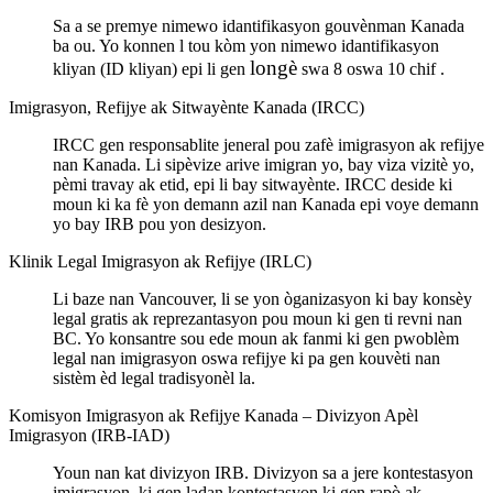
Sa a se premye nimewo idantifikasyon gouvènman Kanada
ba ou. Yo konnen l tou kòm yon nimewo idantifikasyon
longè
kliyan (ID kliyan) epi li gen
swa 8 oswa 10 chif .
Imigrasyon, Refijye ak Sitwayènte Kanada (IRCC)
IRCC gen responsablite jeneral pou zafè imigrasyon ak refijye
nan Kanada. Li sipèvize arive imigran yo, bay viza vizitè yo,
pèmi travay ak etid, epi li bay sitwayènte. IRCC deside ki
moun ki ka fè yon demann azil nan Kanada epi voye demann
yo bay IRB pou yon desizyon.
Klinik Legal Imigrasyon ak Refijye (IRLC)
Li baze nan Vancouver, li se yon òganizasyon ki bay konsèy
legal gratis ak reprezantasyon pou moun ki gen ti revni nan
BC. Yo konsantre sou ede moun ak fanmi ki gen pwoblèm
legal nan imigrasyon oswa refijye ki pa gen kouvèti nan
sistèm èd legal tradisyonèl la.
Komisyon Imigrasyon ak Refijye Kanada – Divizyon Apèl
Imigrasyon (IRB-IAD)
Youn nan kat divizyon IRB. Divizyon sa a jere kontestasyon
imigrasyon, ki gen ladan kontestasyon ki gen rapò ak