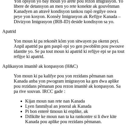
Yon opsyon yo bay moun yo arete pou rezon imigrasyon. Yo
libere de detansyon an men yo rete konekte ak gouvènman
Kanadyen an atravè kondisyon tankou rapò regilye oswa
peye yon kosyon. Konsèy Imigrasyon ak Refijye Kanada –
Divizyon Imigrasyon (IRB-ID) deside kondisyon sa yo.
Apatrid
Yon moun ki pa rekonèt kòm yon sitwayen pa okenn peyi.
Anpil apatrid pa gen paspò epi yo gen pwoblèm pou pwouve
idantite yo. Se pa tout moun ki apatrid ki refijye epi se pa tout
refijye ki apatrid.
Aplikasyon imanitè ak konpasyon (H&C)
Yon moun ki pa kalifye pou yon rezidans pèmanan nan
Kanada anba yon pwogram imigrasyon ka gen dwa aplike
pou rezidans pèmanan pou rezon imanitè ak konpasyon. Sa
pa rive souvan. IRCC gade :
Kijan moun nan rete nan Kanada
Lyen fanmilyal an jeneral ak Kanada
Pi bon enterè timoun ki enplike, ak
Difikilte ke moun nan ta ka rankontre si li dwe kite
Kanada pou aplike pou rezidans pèmanan.