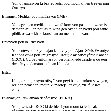
Yon òganizasyon ki bay èd legal pou moun ki gen ti revni nan
Ontaryo.
Egzamen Medikal pou Imigrasyon (IME)
Yon egzamen medikal ou dwe fè kòm yon pati nan pwosesis
demann azil lan pou asire w pa gen okenn enkyetid pou sante
piblik oswa sekirite konsènan ou menm nan Kanada.
Entèvyou pou kalifikasyon
Yon entèvyou ak yon ajan ki travay pou Ajans Sèvis Fwontyè
Kanada oswa pou Imigrasyon, Refijye ak Sitwayènte Kanada
(IRCC). Ou bay enfòmasyon pèsonèl ki ede deside si ou gen
dwa fè yon demann azil nan Kanada.
Estati
Kategori imigrasyon ofisyèl yon peyi ba ou, tankou sitwayen,
rezidan pèmanan, moun ki pwoteje, travayè, vizitè, oswa
etidyan.
Evalyasyon Risk anvan depòtasyon (PRRA)
Yon pwosesis IRCC ki deside si yon moun ta fè fas ak
pèsekisyon, tòti, risk pou lavi li, oswa risk kriyote ak tretman