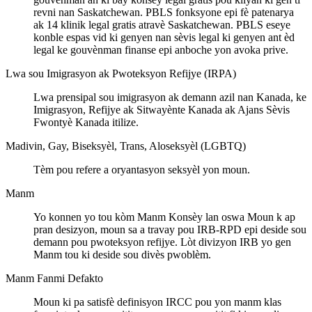
revni nan Saskatchewan. PBLS fonksyone epi fè patenarya
ak 14 klinik legal gratis atravè Saskatchewan. PBLS eseye
konble espas vid ki genyen nan sèvis legal ki genyen ant èd
legal ke gouvènman finanse epi anboche yon avoka prive.
Lwa sou Imigrasyon ak Pwoteksyon Refijye (IRPA)
Lwa prensipal sou imigrasyon ak demann azil nan Kanada, ke
Imigrasyon, Refijye ak Sitwayènte Kanada ak Ajans Sèvis
Fwontyè Kanada itilize.
Madivin, Gay, Biseksyèl, Trans, Aloseksyèl (LGBTQ)
Tèm pou refere a oryantasyon seksyèl yon moun.
Manm
Yo konnen yo tou kòm Manm Konsèy lan oswa Moun k ap
pran desizyon, moun sa a travay pou IRB-RPD epi deside sou
demann pou pwoteksyon refijye. Lòt divizyon IRB yo gen
Manm tou ki deside sou divès pwoblèm.
Manm Fanmi Defakto
Moun ki pa satisfè definisyon IRCC pou yon manm klas