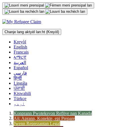
Ale
nan
kontni
Chanje lang aktyèl lan:
ht
(Kreyòl)
Kreyòl
English
Français
ኣማርኛ
العربية
Español
فارسی
हिन्दी
Lingála
ਪੰਜਾਬੀ
Kiswahili
Türkçe
اردو
Konprann Pwoteksyon Refijye nan Kanada
Aji: Aprann, Konekte, epi Prepare
Jwenn Reprezantan Legal