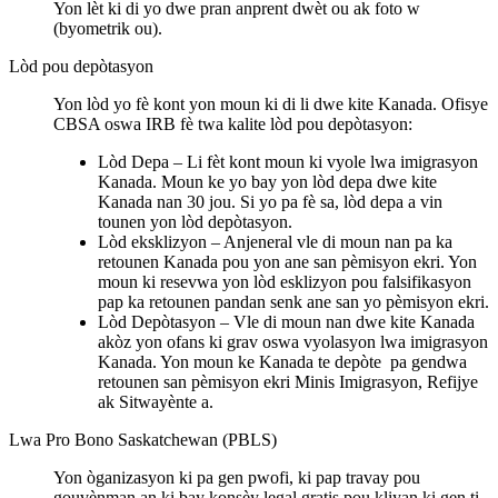
Yon lèt ki di yo dwe pran anprent dwèt ou ak foto w
(byometrik ou).
Lòd pou depòtasyon
Yon lòd yo fè kont yon moun ki di li dwe kite Kanada. Ofisye
CBSA oswa IRB fè twa kalite lòd pou depòtasyon:
Lòd Depa – Li fèt kont moun ki vyole lwa imigrasyon
Kanada. Moun ke yo bay yon lòd depa dwe kite
Kanada nan 30 jou. Si yo pa fè sa, lòd depa a vin
tounen yon lòd depòtasyon.
Lòd eksklizyon – Anjeneral vle di moun nan pa ka
retounen Kanada pou yon ane san pèmisyon ekri. Yon
moun ki resevwa yon lòd esklizyon pou falsifikasyon
pap ka retounen pandan senk ane san yo pèmisyon ekri.
Lòd Depòtasyon – Vle di moun nan dwe kite Kanada
akòz yon ofans ki grav oswa vyolasyon lwa imigrasyon
Kanada. Yon moun ke Kanada te depòte pa gendwa
retounen san pèmisyon ekri Minis Imigrasyon, Refijye
ak Sitwayènte a.
Lwa Pro Bono Saskatchewan (PBLS)
Yon òganizasyon ki pa gen pwofi, ki pap travay pou
gouvènman an ki bay konsèy legal gratis pou kliyan ki gen ti