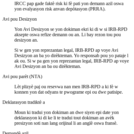
IRCC pap gade faktè risk ki fè pati yon demann azil oswa
yon evalyasyon risk anvan depòtasyon (PRRA).
Avi pou Desizyon
Yon Avi Desizyon se yon dokiman ekri ki di w si IRB-RPD
aksepte oswa refize demann ou an. Li bay rezon tou pou
desizyon an.
Si w gen yon reprezantan legal, IRB-RPD ap voye Avi
Desizyon an ba yo dirèkteman. Yo responsab pou yo pataje l
ak ou. Si w pa gen yon reprezantan legal, IRB-RPD ap voye
Avi Desizyon an ba ou dirèkteman.
Avi pou parèt (NTA)
Lèt plizyè paj ou resevwa nan men IRB-RPD a ki fè w
konnen yon dat odyans te pwograme epi ou dwe patisipe.
Deklarasyon tradiktè a
Moun ki tradui yon dokiman an dwe siyen epi date yon
deklarasyon ki di ke li te tradui tout dokiman an avèk
presizyon soti nan lang orijinal li an anglè oswa fransè.
Demandè azil