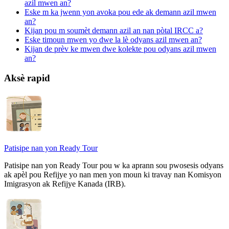
azil mwen an?
Eske m ka jwenn yon avoka pou ede ak demann azil mwen
an?
Kijan pou m soumèt demann azil an nan pòtal IRCC a?
Eske timoun mwen yo dwe la lè odyans azil mwen an?
Kijan de prèv ke mwen dwe kolekte pou odyans azil mwen
an?
Aksè rapid
Patisipe nan yon Ready Tour
Patisipe nan yon Ready Tour pou w ka aprann sou pwosesis odyans
ak apèl pou Refijye yo nan men yon moun ki travay nan Komisyon
Imigrasyon ak Refijye Kanada (IRB).