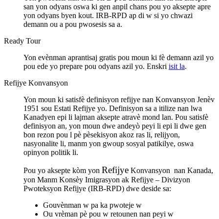
san yon odyans oswa ki gen anpil chans pou yo aksepte apre
yon odyans byen kout. IRB-RPD ap di w si yo chwazi
demann ou a pou pwosesis sa a.
Ready Tour
Yon evènman aprantisaj gratis pou moun ki fè demann azil yo
pou ede yo prepare pou odyans azil yo. Enskri
isit la
.
Refijye Konvansyon
Yon moun ki satisfè definisyon refijye nan Konvansyon Jenèv
1951 sou Estati Refijye yo. Definisyon sa a itilize nan lwa
Kanadyen epi li lajman aksepte atravè mond lan. Pou satisfè
definisyon an, yon moun dwe andeyò peyi li epi li dwe gen
bon rezon pou l pè pèsekisyon akoz ras li, relijyon,
nasyonalite li, manm yon gwoup sosyal patikilye, oswa
opinyon politik li.
Refijye
Pou yo aksepte kòm yon
Konvansyon nan Kanada,
yon Manm Konsèy Imigrasyon ak Refijye – Divizyon
Pwoteksyon Refijye (IRB-RPD) dwe deside sa:
Gouvènman w pa ka pwoteje w
Ou vrèman pè pou w retounen nan peyi w