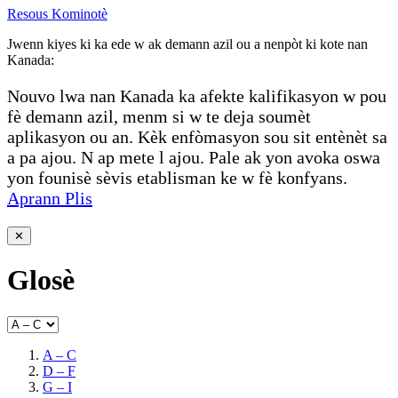
Resous Kominotè
Jwenn kiyes ki ka ede w ak demann azil ou a nenpòt ki kote nan
Kanada:
Nouvo lwa nan Kanada ka afekte kalifikasyon w pou
fè demann azil, menm si w te deja soumèt
aplikasyon ou an. Kèk enfòmasyon sou sit entènèt sa
a pa ajou. N ap mete l ajou. Pale ak yon avoka oswa
yon founisè sèvis etablisman ke w fè konfyans.
Aprann Plis
✕
Glosè
A – C
D – F
G – I