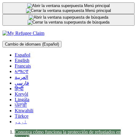
Ir
al
contenido
Cambio de idioma
es
(Español)
Español
English
Français
ኣማርኛ
العربية
فارسی
हिन्दी
Kreyòl
Lingála
ਪੰਜਾਬੀ
Kiswahili
Türkçe
اردو
Conozca cómo funciona la protección de refugiados en