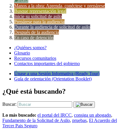
Canadá
Manos a la obra: Aprenda, conéctese y prepárese
Busque representación legal
Inicie su solicitud de asilo
Prepárese para la audiencia
Durante la audiencia de solicitud de asilo
Después de la audiencia
En caso de detención
¿Quiénes somos?
Glosario
Recursos comunitarios
Contactos importantes del gobierno
Únase a una Sesión Informativa (Ready Tour)
Guía de orientación (Orientation Booklet)
¿Qué está buscando?
Buscar:
Lo más buscado:
el portal del IRCC
,
consiga un abogado
,
Fundamento de la Solicitud de Asilo
,
pruebas
,
El Acuerdo del
Tercer Pais Seguro