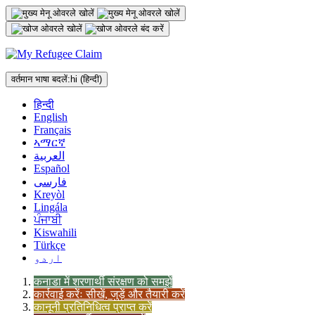
अंतर्वस्तु
पर
जाएं
वर्तमान भाषा बदलें:
hi
(हिन्दी)
हिन्दी
English
Français
ኣማርኛ
العربية
Español
فارسی
Kreyòl
Lingála
ਪੰਜਾਬੀ
Kiswahili
Türkçe
اردو
कनाडा में शरणार्थी संरक्षण को समझें
कार्रवाई करेंः सीखें, जुड़ें और तैयारी करें
कानूनी प्रतिनिधित्व प्राप्त करें