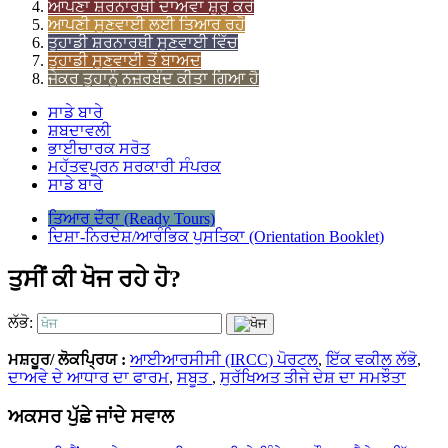
ਆਪਣਾ ਸ਼ਰਨਾਰਥੀ ਦਾਅਵਾ ਸ਼ੁਰੂ ਕਰੋ
ਆਪਣੀ ਸੁਣਵਾਈ ਲਈ ਤਿਆਰ ਰਹੋ
ਤੁਹਾਡੀ ਸ਼ਰਨਾਰਥੀ ਸੁਣਵਾਈ ਵਿੱਚ
ਤੁਹਾਡੀ ਸੁਣਵਾਈ ਤੋਂ ਬਾਅਦ
ਜੇਕਰ ਤੁਹਾਨੂੰ ਨਜ਼ਰਬੰਦ ਕੀਤਾ ਗਿਆ ਹੈ
ਸਾਡੇ ਬਾਰੇ
ਸ਼ਬਦਾਵਲੀ
ਭਾਈਚਾਰਕ ਸਰੋਤ
ਮਹੱਤਵਪੂਰਨ ਸਰਕਾਰੀ ਸੰਪਰਕ
ਸਾਡੇ ਬਾਰੇ
ਤਿਆਰ ਦੌਰਾ (Ready Tours)
ਦਿਸ਼ਾ-ਨਿਰਦੇਸ਼/ਆਰੰਭਿਕ ਪੁਸਤਿਕਾ (Orientation Booklet)
ਤੁਸੀਂ ਕੀ ਖੋਜ ਰਹੇ ਹੋ?
ਲੱਭੋ:
ਮਸ਼ਹੂਰ/ ਲੋਕਪ੍ਰਿਯ :
ਆਈਆਰਸੀਸੀ (IRCC) ਪੋਰਟਲ
,
ਇੱਕ ਵਕੀਲ ਲੱਭੋ
,
ਦਾਅਵੇ ਦੇ ਆਧਾਰ ਦਾ ਫਾਰਮ
,
ਸਬੂਤ
,
ਸੁਰੱਖਿਅਤ ਤੀਜੇ ਦੇਸ਼ ਦਾ ਸਮਝੌਤਾ
ਅਕਸਰ ਪੁੱਛੇ ਜਾਂਦੇ ਸਵਾਲ