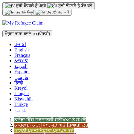
ਕੰਟੈਂਟ/
ਸਮੱਗਰੀ
ਤੇ
ਜਾਓ
ਮੌਜੂਦਾ ਭਾਸ਼ਾ ਬਦਲੋ:
pa
(ਪੰਜਾਬੀ)
ਪੰਜਾਬੀ
English
Français
ኣማርኛ
العربية
Español
فارسی
हिन्दी
Kreyòl
Lingála
Kiswahili
Türkçe
اردو
ਕਨੇਡਾ ਵਿੱਚ ਸ਼ਰਨਾਰਥੀ ਸੁਰੱਖਿਆ ਨੂੰ ਸਮਝੋ
ਕਾਰਵਾਈ ਕਰੋ: ਸਿੱਖੋ, ਜੁੜੋ ਅਤੇ ਤਿਆਰੀ ਕਰੋ
ਕਾਨੂੰਨੀ ਪ੍ਰਤੀਨਿਧੀਤਾ ਪ੍ਰਾਪਤ ਕਰੋ