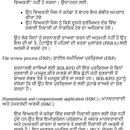
ਵਿਅਕਤੀ” ਨਹੀਂ ਹੋ ਸਕਦਾ। ਉਦਾਹਰਨ ਲਈ:
ਉਹ ਵਿਅਕਤੀ ਜਿਸ ਨੇ ਕਨੇਡਾ ਤੋ ਬਾਹਰ ਇਕ ਗੰਭੀਰ ਅਪਰਾਧ
ਕੀਤਾ ਹੋਵੇ
ਉਹ ਵਿਅਕਤੀ ਜਿਸ ਨੂੰ ਕਿਸੇ ਦੂਸਰੇ ਸੁਰੱਖਿਅਤ ਦੇਸ਼ ਵਿੱਚ
ਸਥਾਈ ਨਿਵਾਸੀ ਜਾਂ ਨਾਗਰਿਕ ਹੋਣ ਦਾ ਅਧਿਕਾਰ ਹੋਵੇ।
ਉਹ ਲੋਕ ਜਿਨਾਂ ਨੂੰ ਸ਼ਰਨਾਰਤੀ ਦਾਅਵਾ ਕਰਨ ਦੀ ਅਨੁਮਤੀ ਨਹੀਂ ਹੈ ਉਹ
ਇਸ ਦੀ ਥਾਂ ਤੇ, ਹਟਾਉਣ ਤੋਂ ਪਹਿਲਾਂ ਦੀ ਖਤਰਾ ਮੁਲਾਂਕਣ (PRRA) ਲਈ
ਅਰਜੀ ਦੇ ਸਕਦੇ ਹਨ।
File review process (FRP)
|
ਫਾਈਲ ਸਮੀਖਿਆ ਪ੍ਰਕ੍ਰਿਆ (FRP)
ਸ਼ਰਨਾਰਥੀ ਦਾਵਿਆਂ ਲਈ IRB-RPD ਦੀ ਇੱਕ ਪ੍ਰਕ੍ਰਿਆ ਜੋ ਬਿਨਾਂ
ਸੁਣਵਾਈ ਦੇ ਮਨਜ਼ੂਰ ਕੀਤੇ ਜਾਣਗੇ ਜਾਂ ਇੱਕ ਛੋਟੀ ਜਹੀ ਸੁਣਵਾਈ ਤੋਂ
ਬਾਅਦ ਸੰਭਵ ਤੌਰ ਤੇ ਮਨਜ਼ੂਰ ਕੀਤੇ ਜਾ ਸਕਦੇ ਹਨ। IRB-RPD ਤੁਹਾਨੂੰ
ਦੱਸੇਗਾ ਕਿ ਕੀ ਉਹ ਇਸ ਪ੍ਰਕ੍ਰਿਆ ਦੇ ਲਈ ਤੁਹਾਡੇ ਦਾਅਵੇ ਦਾ ਚੋਣ
ਕਰਦਾ ਹੈ।
Humanitarian and compassionate application (H&C)
|
ਮਾਨਵਤਾਵਾਦੀ
ਅਤੇ ਹਮਦਰਦੀ ਅਰਜੀ (H&C)
ਇੱਕ ਵਿਅਕਤੀ ਜੋ ਕਨੇਡਾ ਵਿੱਚ ਸਥਾਈ ਨਿਵਾਸੀ ਬਣਨ ਲਈ ਯੋਗ ਨਹੀਂ
ਹੁੰਦੇ ਹਨ ਉਹ ਇਕ ਇਮੀਗਰੇਸ਼ਨ ਪ੍ਰੋਗਰਾਮ ਦੇ ਅੰਦਰ ਮਾਨਵਤਾਵਾਦੀ
ਅਤੇ ਹਮਦਰਦੀ ਕਾਰਨਾ ਦੇ ਆਧਾਰ ਤੇ ਸਥਾਈ ਨਿਵਾਸੀ ਦੀ ਅਰਜੀ ਦੇ
ਸਕਦੇ ਹੈ। ਇਹ ਅਕਸਰ ਮੁਮਕਿਨ ਨਹੀਂ ਹੁੰਦਾ। IRCC ਦੇਖਦਾ ਹੈ ਕੀ: