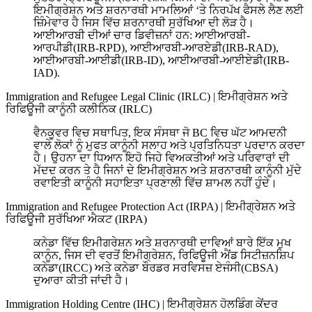
ਇਮੀਗ੍ਰੇਸ਼ਨ ਅਤੇ ਸ਼ਰਨਾਰਥੀ ਮਾਮਲਿਆਂ ‘ਤੇ ਨਿਰਪੱਖ ਫੈਸਲੇ ਲੈਣ ਲਈ
ਜ਼ਿੰਮੇਵਾਰ ਹੈ ਜਿਸ ਵਿੱਚ ਸ਼ਰਨਾਰਥੀ ਸੁਰੱਖਿਆ ਦੀ ਲੋੜ ਹੈ।
ਆਈਆਰਬੀ ਦੀਆਂ ਚਾਰ ਡਿਵੀਜ਼ਨਾਂ ਹਨ: ਆਈਆਰਬੀ-
ਆਰਪੀਡੀ(IRB-RPD), ਆਈਆਰਬੀ-ਆਰਏਡੀ(IRB-RAD),
ਆਈਆਰਬੀ-ਆਈਡੀ(IRB-ID), ਆਈਆਰਬੀ-ਆਈਏਡੀ(IRB-
IAD).
Immigration and Refugee Legal Clinic (IRLC)
|
ਇਮੀਗ੍ਰੇਸ਼ਨ ਅਤੇ
ਰਿਫਿਊਜੀ ਕਾਨੂੰਨੀ ਕਲੀਨਿਕ (IRLC)
ਵੈਨਕੂਵਰ ਵਿਚ ਸਥਾਪਿਤ, ਇਕ ਸੰਸਥਾ ਜੋ BC ਵਿਚ ਘੱਟ ਆਮਦਨੀ
ਵਾਲੇ ਲੋਕਾਂ ਨੂੰ ਮੁਫਤ ਕਾਨੂੰਨੀ ਸਲਾਹ ਅਤੇ ਪ੍ਰਤਿਨਿਧਤਾ ਪ੍ਰਦਾਨ ਕਰਦਾ
ਹੈ। ਉਹਨਾ ਦਾ ਧਿਆਨ ਇਹੋ ਜਿਹੇ ਵਿਅਕਤੀਆਂ ਅਤੇ ਪਰਿਵਾਰਾਂ ਦੀ
ਮੱਦਦ ਕਰਨ ਤੇ ਹੈ ਜਿਨਾਂ ਦੇ ਇਮੀਗ੍ਰੇਸ਼ਨ ਅਤੇ ਸ਼ਰਨਾਰਥੀ ਕਾਨੂੰਨੀ ਮੁੱਦੇ
ਰਵਾਇਤੀ ਕਾਨੂੰਨੀ ਸਹਾਇਤਾ ਪ੍ਰਣਾਲੀ ਵਿੱਚ ਸ਼ਾਮਲ ਨਹੀਂ ਹੁੰਦੇ।
Immigration and Refugee Protection Act (IRPA)
|
ਇਮੀਗ੍ਰੇਸ਼ਨ ਅਤੇ
ਰਿਫਿਊਜੀ ਸੁਰੱਖਿਆ ਐਕਟ (IRPA)
ਕਨੇਡਾ ਵਿੱਚ ਇਮੀਗਰੇਸ਼ਨ ਅਤੇ ਸ਼ਰਨਾਰਥੀ ਦਾਵਿਆਂ ਬਾਰੇ ਇੱਕ ਮੁਖ
ਕਾਨੂੰਨ, ਜਿਸ ਦੀ ਵਰਤੋਂ ਇਮੀਗ੍ਰੇਸ਼ਨ, ਰਿਫਿਊਜੀ ਐਂਡ ਸਿਟੀਜ਼ਨਸ਼ਿਪ
ਕਨੇਡਾ(IRCC) ਅਤੇ ਕਨੇਡਾ ਬੌਰਡਰ ਸਰਵਿਸਜ਼ ਏਜੰਸੀ(CBSA)
ਦੁਆਰਾ ਕੀਤੀ ਜਾਂਦੀ ਹੈ।
Immigration Holding Centre (IHC)
|
ਇਮੀਗ੍ਰੇਸ਼ਨ ਹੋਲਡਿੰਗ ਕੇਂਦਰ