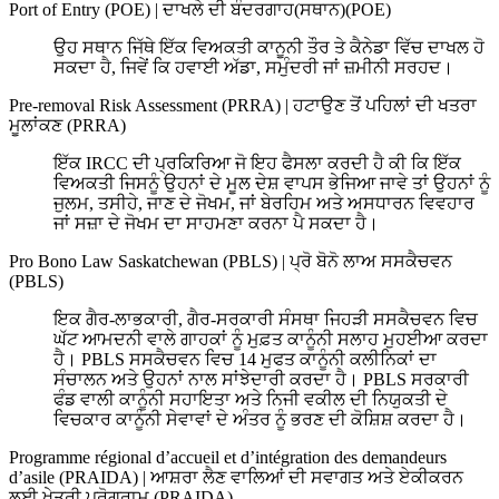
Port of Entry (POE)
|
ਦਾਖਲੇ ਦੀ ਬੰਦਰਗਾਹ(ਸਥਾਨ)(POE)
ਉਹ ਸਥਾਨ ਜਿੱਥੇ ਇੱਕ ਵਿਅਕਤੀ ਕਾਨੂਨੀ ਤੌਰ ਤੇ ਕੈਨੇਡਾ ਵਿੱਚ ਦਾਖਲ ਹੋ
ਸਕਦਾ ਹੈ, ਜਿਵੇਂ ਕਿ ਹਵਾਈ ਅੱਡਾ, ਸਮੁੰਦਰੀ ਜਾਂ ਜ਼ਮੀਨੀ ਸਰਹਦ।
Pre-removal Risk Assessment (PRRA)
|
ਹਟਾਉਣ ਤੋਂ ਪਹਿਲਾਂ ਦੀ ਖਤਰਾ
ਮੂਲਾਂਕਣ (PRRA)
ਇੱਕ IRCC ਦੀ ਪ੍ਰਕਿਰਿਆ ਜੋ ਇਹ ਫੈਸਲਾ ਕਰਦੀ ਹੈ ਕੀ ਕਿ ਇੱਕ
ਵਿਅਕਤੀ ਜਿਸਨੂੰ ਉਹਨਾਂ ਦੇ ਮੂਲ ਦੇਸ਼ ਵਾਪਸ ਭੇਜਿਆ ਜਾਵੇ ਤਾਂ ਉਹਨਾਂ ਨੂੰ
ਜੁਲਮ, ਤਸੀਹੇ, ਜਾਣ ਦੇ ਜੋਖਮ, ਜਾਂ ਬੇਰਹਿਮ ਅਤੇ ਅਸਧਾਰਨ ਵਿਵਹਾਰ
ਜਾਂ ਸਜ਼ਾ ਦੇ ਜੋਖਮ ਦਾ ਸਾਹਮਣਾ ਕਰਨਾ ਪੈ ਸਕਦਾ ਹੈ।
Pro Bono Law Saskatchewan (PBLS)
|
ਪ੍ਰੋ ਬੋਨੋ ਲਾਅ ਸਸਕੈਚਵਨ
(PBLS)
ਇਕ ਗੈਰ-ਲਾਭਕਾਰੀ, ਗੈਰ-ਸਰਕਾਰੀ ਸੰਸਥਾ ਜਿਹੜੀ ਸਸਕੈਚਵਨ ਵਿਚ
ਘੱਟ ਆਮਦਨੀ ਵਾਲੇ ਗਾਹਕਾਂ ਨੂੰ ਮੁਫ਼ਤ ਕਾਨੂੰਨੀ ਸਲਾਹ ਮੁਹਈਆ ਕਰਦਾ
ਹੈ। PBLS ਸਸਕੈਚਵਨ ਵਿਚ 14 ਮੁਫਤ ਕਾਨੂੰਨੀ ਕਲੀਨਿਕਾਂ ਦਾ
ਸੰਚਾਲਨ ਅਤੇ ਉਹਨਾਂ ਨਾਲ ਸਾਂਝੇਦਾਰੀ ਕਰਦਾ ਹੈ। PBLS ਸਰਕਾਰੀ
ਫੰਡ ਵਾਲੀ ਕਾਨੂੰਨੀ ਸਹਾਇਤਾ ਅਤੇ ਨਿਜੀ ਵਕੀਲ ਦੀ ਨਿਯੁਕਤੀ ਦੇ
ਵਿਚਕਾਰ ਕਾਨੂੰਨੀ ਸੇਵਾਵਾਂ ਦੇ ਅੰਤਰ ਨੂੰ ਭਰਣ ਦੀ ਕੋਸ਼ਿਸ਼ ਕਰਦਾ ਹੈ।
Programme régional d’accueil et d’intégration des demandeurs
d’asile (PRAIDA)
|
ਆਸ਼ਰਾ ਲੈਣ ਵਾਲਿਆਂ ਦੀ ਸਵਾਗਤ ਅਤੇ ਏਕੀਕਰਨ
ਲਈ ਖੇਤਰੀ ਪ੍ਰੋਗਰਾਮ (PRAIDA)