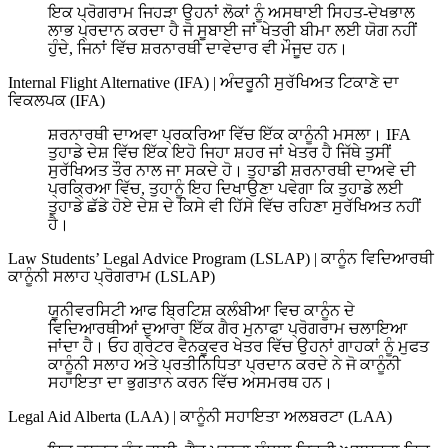
ਇਕ ਪ੍ਰੋਗਰਾਮ ਜਿਹੜਾ ਉਹਨਾਂ ਲੋਕਾਂ ਨੂੰ ਅਸਥਾਈ ਸਿਹਤ-ਦੇਖਭਾਲ
ਲਾਭ ਪ੍ਰਦਾਨ ਕਰਦਾ ਹੈ ਜੋ ਸੂਬਾਈ ਜਾਂ ਖੇਤਰੀ ਬੀਮਾ ਲਈ ਯੋਗ ਨਹੀਂ
ਹੁੰਦੇ, ਜਿਨਾਂ ਵਿੱਚ ਸ਼ਰਨਾਰਥੀ ਦਾਵੇਦਾਰ ਵੀ ਮੌਜੂਦ ਹਨ।
Internal Flight Alternative (IFA)
|
ਅੰਦਰੂਨੀ ਸੁਰੱਖਿਅਤ ਟਿਕਾਣੇ ਦਾ
ਵਿਕਲਪਕ (IFA)
ਸ਼ਰਨਾਰਥੀ ਦਾਅਵਾ ਪ੍ਰਕਰਿਆ ਵਿੱਚ ਇੱਕ ਕਾਨੂੰਨੀ ਮਸਲਾ। IFA
ਤੁਹਾਡੇ ਦੇਸ਼ ਵਿੱਚ ਇੱਕ ਇਹੋ ਜਿਹਾ ਸ਼ਹਰ ਜਾਂ ਖੇਤਰ ਹੈ ਜਿੱਥੇ ਤੁਸੀਂ
ਸੁਰੱਖਿਅਤ ਤੌਰ ਨਾਲ ਜਾ ਸਕਦੇ ਹੋ। ਤੁਹਾਡੀ ਸ਼ਰਨਾਰਥੀ ਦਾਅਵੇ ਦੀ
ਪ੍ਰਕ੍ਰਿਆ ਵਿੱਚ, ਤੁਹਾਨੂੰ ਇਹ ਦਿਖਾਉਣਾ ਪਵੇਗਾ ਕਿ ਤੁਹਾਡੇ ਲਈ
ਤੁਹਾਡੇ ਛੱਡੇ ਹੋਏ ਦੇਸ਼ ਦੇ ਕਿਸੇ ਵੀ ਹਿੱਸੇ ਵਿੱਚ ਰਹਿਣਾ ਸੁਰੱਖਿਅਤ ਨਹੀਂ
ਹੈ।
Law Students’ Legal Advice Program (LSLAP)
|
ਕਾਨੂੰਨ ਵਿਦਿਆਰਥੀ
ਕਾਨੂੰਨੀ ਸਲਾਹ ਪ੍ਰੋਗਰਾਮ (LSLAP)
ਯੂਨੀਵਰਸਿਟੀ ਆਫ ਬ੍ਰਿਟਿਸ਼ ਕਲੰਬੀਆ ਵਿਚ ਕਾਨੂੰਨ ਦੇ
ਵਿਦਿਆਰਥੀਆਂ ਦੁਆਰਾ ਇੱਕ ਗੈਰ ਮੁਨਾਫਾ ਪ੍ਰੋਗਰਾਮ ਚਲਾਇਆ
ਜਾਂਦਾ ਹੈ। ਓਹ ਗ੍ਰੇਟਰ ਵੈਨਕੂਵਰ ਖੇਤਰ ਵਿੱਚ ਉਹਨਾਂ ਗਾਹਕਾਂ ਨੂੰ ਮੁਫਤ
ਕਾਨੂੰਨੀ ਸਲਾਹ ਅਤੇ ਪ੍ਰਤੀਨਿਧਿਤਾ ਪ੍ਰਦਾਨ ਕਰਦੇ ਨੇ ਜੋ ਕਾਨੂੰਨੀ
ਸਹਾਇਤਾ ਦਾ ਭੁਗਤਾਨ ਕਰਨ ਵਿੱਚ ਅਸਮਰਥ ਹਨ।
Legal Aid Alberta (LAA)
|
ਕਾਨੂੰਨੀ ਸਹਾਇਤਾ ਅਲਬਰਟਾ (LAA)