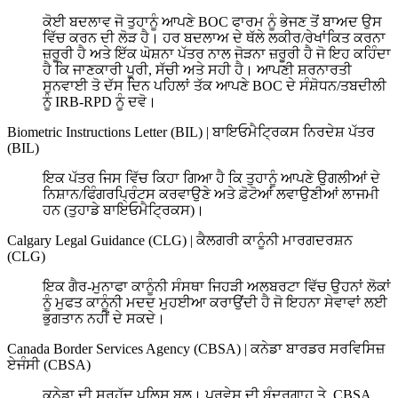
ਕੋਈ ਬਦਲਾਵ ਜੋ ਤੁਹਾਨੂੰ ਆਪਣੇ BOC ਫਾਰਮ ਨੂੰ ਭੇਜਣ ਤੋਂ ਬਾਅਦ ਉਸ
ਵਿੱਚ ਕਰਨ ਦੀ ਲੋੜ ਹੈ। ਹਰ ਬਦਲਾਅ ਦੇ ਥੱਲੇ ਲਕੀਰ/ਰੇਖਾਂਕਿਤ ਕਰਨਾ
ਜ਼ਰੂਰੀ ਹੈ ਅਤੇ ਇੱਕ ਘੋਸ਼ਨਾ ਪੱਤਰ ਨਾਲ ਜੋੜਨਾ ਜ਼ਰੂਰੀ ਹੈ ਜੋ ਇਹ ਕਹਿੰਦਾ
ਹੈ ਕਿ ਜਾਣਕਾਰੀ ਪੂਰੀ, ਸੱਚੀ ਅਤੇ ਸਹੀ ਹੈ। ਆਪਣੀ ਸ਼ਰਨਾਰਤੀ
ਸੁਨਵਾਈ ਤੋ ਦੱਸ ਦਿਨ ਪਹਿਲਾਂ ਤੱਕ ਆਪਣੇ BOC ਦੇ ਸੰਸ਼ੋਧਨ/ਤਬਦੀਲੀ
ਨੂੰ IRB-RPD ਨੂੰ ਦਵੋ।
Biometric Instructions Letter (BIL)
|
ਬਾਇਓਮੈਟ੍ਰਿਕਸ ਨਿਰਦੇਸ਼ ਪੱਤਰ
(BIL)
ਇਕ ਪੱਤਰ ਜਿਸ ਵਿੱਚ ਕਿਹਾ ਗਿਆ ਹੈ ਕਿ ਤੁਹਾਨੂੰ ਆਪਣੇ ਉਗਲੀਆਂ ਦੇ
ਨਿਸ਼ਾਨ/ਫਿੰਗਰਪ੍ਰਿੰਟਸ ਕਰਵਾਉਣੇ ਅਤੇ ਫ਼ੋਟੋਆਂ ਲਵਾਉਣੀਆਂ ਲਾਜਮੀ
ਹਨ (ਤੁਹਾਡੇ ਬਾਇਓਮੈਟ੍ਰਿਕਸ)।
Calgary Legal Guidance (CLG)
|
ਕੈਲਗਰੀ ਕਾਨੂੰਨੀ ਮਾਰਗਦਰਸ਼ਨ
(CLG)
ਇਕ ਗੈਰ-ਮੁਨਾਫਾ ਕਾਨੂੰਨੀ ਸੰਸਥਾ ਜਿਹੜੀ ਅਲਬਰਟਾ ਵਿੱਚ ਉਹਨਾਂ ਲੋਕਾਂ
ਨੂੰ ਮੁਫਤ ਕਾਨੂੰਨੀ ਮਦਦ ਮੁਹਈਆ ਕਰਾਉਂਦੀ ਹੈ ਜੋ ਇਹਨਾ ਸੇਵਾਵਾਂ ਲਈ
ਭੁਗਤਾਨ ਨਹੀਂ ਦੇ ਸਕਦੇ।
Canada Border Services Agency (CBSA)
|
ਕਨੇਡਾ ਬਾਰਡਰ ਸਰਵਿਸਿਜ਼
ਏਜੰਸੀ (CBSA)
ਕਨੇਡਾ ਦੀ ਸਰਹੱਦ ਪੁਲਿਸ ਬਲ। ਪ੍ਰਵੇਸ਼ ਦੀ ਬੰਦਰਗਾਹ ਤੇ, CBSA