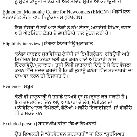
ਨੂੰ ਮੁਫਤ ਕਾਨੂੰਨੀ ਜਾਣਕਾਰੀ ਅਤੇ ਸਲਾਹ ਮੁਹਈਆ ਕਰਾਉਂਦੀ ਹੈ।
Edmonton Mennonite Centre for Newcomers (EMCN)
|
ਐਡਮਿੰਟਨ
ਮੈਨੋਨਾਈਟ ਸੈਂਟਰ ਫਾਰ ਨਿਊਕਮਰਸ (EMCN)
ਇਕ ਸੰਸਥਾ ਜੋ ਨਵੇਂ ਆਏ ਲੋਕਾਂ ਨੂੰ ਕੰਮ ਲੱਭਣ, ਅੰਗਰੇਜ਼ੀ ਸਿੱਖਣ, ਵਸਣ
ਅਤੇ ਐਡਮਿੰਟਨ ਛੇਤਰ ਦੇ ਭਾਈਚਾਰੇ ਨਾਲ ਜੁੋੜਨ ਲਈ ਹੈ।
Eligibility interview
|
ਯੋਗਤਾ ਇੰਟਰਵਿਊ/ਮੁਲਾਕਾਤ
ਕਨੇਡਾ ਬਾਰਡਰ ਸਰਵਿਸਿਜ਼ ਏਜੰਸੀ ਜਾਂ ਇਮੀਗ੍ਰੇਸ਼ਨ, ਰਫਿਊਜੀ ਅਤੇ
ਸਿਟੀਜ਼ਨਸ਼ਿਪ ਕਨੇਡਾ ਲਈ ਕੰਮ ਕਰਨ ਵਾਲੇ ਅਧਿਕਾਰੀ ਨਾਲ
ਇੰਟਰਵਿਊ/ਮੁਲਾਕਾਤ। ਤੁਸੀਂ ਨਿੱਜੀ ਜਾਣਕਾਰੀ ਦਿੰਦੇ ਹੋ ਜੋ ਇਹ ਫੈਸਲਾ
ਕਰਨ ਵਿੱਚ ਮਦਦ ਕਰਦੀ ਹੈ ਕਿ ਕੀ ਤੁਹਾਨੂੰ ਕਨੇਡਾ ਵਿੱਚ ਸ਼ਰਨਾਰਥੀ ਦਾ
ਦਾਅਵਾ ਕਰਨ ਦੀ ਇਜਾਜ਼ਤ ਹੈ।
Evidence
|
ਸਬੂਤ
ਕੋਈ ਵੀ ਜਾਣਕਾਰੀ ਜੋ ਤੁਹਾਡੇ ਦਾਅਵੇ ਦਾ ਸਮਰਥਨ ਕਰ ਸਕਦੀ ਹੈ।
ਇਹ ਦਸਤਾਵੇਜ਼, ਚਿੱਠੀਆਂ, ਅਖਬਾਰਾਂ ਦੇ ਲੇਖ, ਮੈਡੀਕਲ ਜਾਂ
ਮਨੋਵਿਗਿਆਨਕ ਰਿਪੋਰਟਾਂ, ਫੋਟੋਆਂ, ਆਡੀਓ ਰਿਕਾਰਡਿੰਗਾਂ, ਜਾਂ ਵੀਡੀਓ
ਵੀ ਹੋ ਸਕਦੇ ਹਨ।
Excluded person
|
ਬਾਹਰ/ਵੱਖ ਕੀਤਾ ਗਿਆ ਵਿਅਕਤੀ
ਉਹ ਵਿਅਕਤੀ ਜੋ “ਕੋਨਵੈਨਸ਼ਨ ਸ਼ਰਨਾਰਥੀ” ਜਾਂ ਇੱਕ “ਸੁਰੱਖਿਅਤ