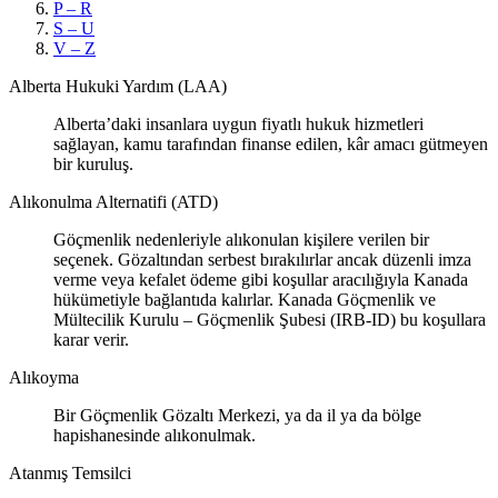
P – R
S – U
V – Z
Alberta Hukuki Yardım (LAA)
Alberta’daki insanlara uygun fiyatlı hukuk hizmetleri
sağlayan, kamu tarafından finanse edilen, kâr amacı gütmeyen
bir kuruluş.
Alıkonulma Alternatifi (ATD)
Göçmenlik nedenleriyle alıkonulan kişilere verilen bir
seçenek. Gözaltından serbest bırakılırlar ancak düzenli imza
verme veya kefalet ödeme gibi koşullar aracılığıyla Kanada
hükümetiyle bağlantıda kalırlar. Kanada Göçmenlik ve
Mültecilik Kurulu – Göçmenlik Şubesi (IRB-ID) bu koşullara
karar verir.
Alıkoyma
Bir Göçmenlik Gözaltı Merkezi, ya da il ya da bölge
hapishanesinde alıkonulmak.
Atanmış Temsilci