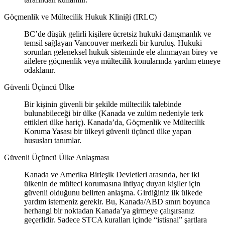
Göçmenlik ve Mültecilik Hukuk Kliniği (IRLC)
BC’de düşük gelirli kişilere ücretsiz hukuki danışmanlık ve
temsil sağlayan Vancouver merkezli bir kuruluş. Hukuki
sorunları geleneksel hukuk sisteminde ele alınmayan birey ve
ailelere göçmenlik veya mültecilik konularında yardım etmeye
odaklanır.
Güvenli Üçüncü Ülke
Bir kişinin güvenli bir şekilde mültecilik talebinde
bulunabileceği bir ülke (Kanada ve zulüm nedeniyle terk
ettikleri ülke hariç). Kanada’da, Göçmenlik ve Mültecilik
Koruma Yasası bir ülkeyi güvenli üçüncü ülke yapan
hususları tanımlar.
Güvenli Üçüncü Ülke Anlaşması
Kanada ve Amerika Birleşik Devletleri arasında, her iki
ülkenin de mülteci korumasına ihtiyaç duyan kişiler için
güvenli olduğunu belirten anlaşma. Girdiğiniz ilk ülkede
yardım istemeniz gerekir. Bu, Kanada/ABD sınırı boyunca
herhangi bir noktadan Kanada’ya girmeye çalışırsanız
geçerlidir. Sadece STCA kuralları içinde “istisnai” şartlara