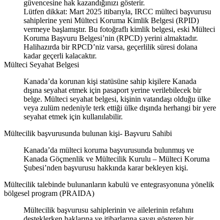
güvencesine hak kazandığınızı gösterir.
Lütfen dikkat: Mart 2025 itibarıyla, IRCC mülteci başvurusu
sahiplerine yeni Mülteci Koruma Kimlik Belgesi (RPID)
vermeye başlamıştır. Bu fotoğraflı kimlik belgesi, eski Mülteci
Koruma Başvuru Belgesi’nin (RPCD) yerini almaktadır.
Halihazırda bir RPCD’niz varsa, geçerlilik süresi dolana
kadar geçerli kalacaktır.
Mülteci Seyahat Belgesi
Kanada’da korunan kişi statüsüne sahip kişilere Kanada
dışına seyahat etmek için pasaport yerine verilebilecek bir
belge. Mülteci seyahat belgesi, kişinin vatandaşı olduğu ülke
veya zulüm nedeniyle terk ettiği ülke dışında herhangi bir yere
seyahat etmek için kullanılabilir.
Mültecilik başvurusunda bulunan kişi- Başvuru Sahibi
Kanada’da mülteci koruma başvurusunda bulunmuş ve
Kanada Göçmenlik ve Mültecilik Kurulu – Mülteci Koruma
Şubesi’nden başvurusu hakkında karar bekleyen kişi.
Mültecilik talebinde bulunanların kabulü ve entegrasyonuna yönelik
bölgesel program (PRAIDA)
Mültecilik başvurusu sahiplerinin ve ailelerinin refahını
desteklerken haklarına ve itibarlarına saygı gösteren bir