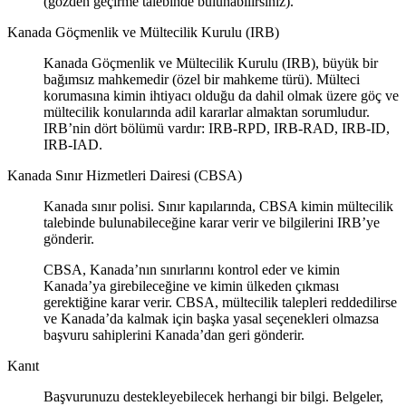
(gözden geçirme talebinde bulunabilirsiniz).
Kanada Göçmenlik ve Mültecilik Kurulu (IRB)
Kanada Göçmenlik ve Mültecilik Kurulu (IRB), büyük bir
bağımsız mahkemedir (özel bir mahkeme türü). Mülteci
korumasına kimin ihtiyacı olduğu da dahil olmak üzere göç ve
mültecilik konularında adil kararlar almaktan sorumludur.
IRB’nin dört bölümü vardır: IRB-RPD, IRB-RAD, IRB-ID,
IRB-IAD.
Kanada Sınır Hizmetleri Dairesi (CBSA)
Kanada sınır polisi. Sınır kapılarında, CBSA kimin mültecilik
talebinde bulunabileceğine karar verir ve bilgilerini IRB’ye
gönderir.
CBSA, Kanada’nın sınırlarını kontrol eder ve kimin
Kanada’ya girebileceğine ve kimin ülkeden çıkması
gerektiğine karar verir. CBSA, mültecilik talepleri reddedilirse
ve Kanada’da kalmak için başka yasal seçenekleri olmazsa
başvuru sahiplerini Kanada’dan geri gönderir.
Kanıt
Başvurunuzu destekleyebilecek herhangi bir bilgi. Belgeler,