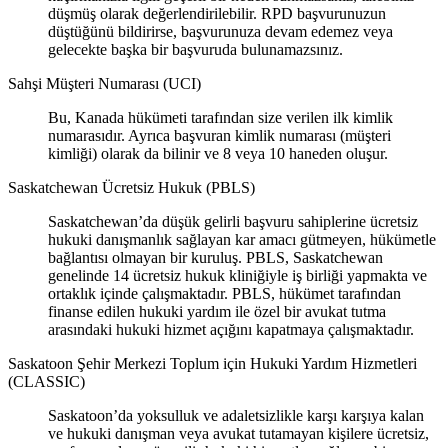
düşmüş olarak değerlendirilebilir. RPD başvurunuzun
düştüğünü bildirirse, başvurunuza devam edemez veya
gelecekte başka bir başvuruda bulunamazsınız.
Sahşi Müşteri Numarası (UCI)
Bu, Kanada hükümeti tarafından size verilen ilk kimlik
numarasıdır. Ayrıca başvuran kimlik numarası (müşteri
kimliği) olarak da bilinir ve 8 veya 10 haneden oluşur.
Saskatchewan Ücretsiz Hukuk (PBLS)
Saskatchewan’da düşük gelirli başvuru sahiplerine ücretsiz
hukuki danışmanlık sağlayan kar amacı gütmeyen, hükümetle
bağlantısı olmayan bir kuruluş. PBLS, Saskatchewan
genelinde 14 ücretsiz hukuk kliniğiyle iş birliği yapmakta ve
ortaklık içinde çalışmaktadır. PBLS, hükümet tarafından
finanse edilen hukuki yardım ile özel bir avukat tutma
arasındaki hukuki hizmet açığını kapatmaya çalışmaktadır.
Saskatoon Şehir Merkezi Toplum için Hukuki Yardım Hizmetleri
(CLASSIC)
Saskatoon’da yoksulluk ve adaletsizlikle karşı karşıya kalan
ve hukuki danışman veya avukat tutamayan kişilere ücretsiz,