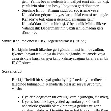
gelir. Yanlış beyan nedeniyle muafiyet emri alan bir kişi,
yazılı izin olmadan beş yıl boyunca geri dönemez.
Sürülme Emri – Kişinin ciddi bir suç işleme veya
Kanada’nın göçmenlik yasalarını ihlal etmesi nedeniyle
Kanada’yı terk etmesi gerektiği anlamına gelir.
Kanada’dan sürülen bir kişi, Göçmenlik Mültecilik ve
Vatandaşlık Departmanı’nın yazılı izni olmadan geri
dönemez.
Sınırdışı edilme öncesi Risk Değerlendirmesi (PRRA)
Bir kişinin kendi ülkesine geri gönderilmesi halinde zulüm,
işkence, hayati tehlike ya da kötü, olağandışı muamele veya
ceza riskiyle karşı karşıya kalıp kalmayacağına karar veren bir
IRCC süreci.
Sosyal Grup
Bir kişi “belirli bir sosyal gruba üyeliği” nedeniyle mültecilik
talebinde bulunabilir. Kanada’da olası üç sosyal grup türü
vardır:
Üyelerin değişmez bir özelliği vardır (örneğin, cinsiyet),
Üyeler, insanlık haysiyetleri açısından çok önemli
nedenlerle gönüllü olarak bir araya gelirler ve zorla
ayrılmamalıdırlar. Örneğin, insan hakları aktivistleri) ve