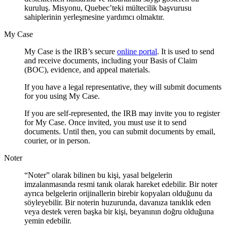
kuruluş. Misyonu, Quebec’teki mültecilik başvurusu
sahiplerinin yerleşmesine yardımcı olmaktır.
My Case
My Case is the IRB’s secure
online portal
. It is used to send
and receive documents, including your Basis of Claim
(BOC), evidence, and appeal materials.
If you have a legal representative, they will submit documents
for you using My Case.
If you are self-represented, the IRB may invite you to register
for My Case. Once invited, you must use it to send
documents. Until then, you can submit documents by email,
courier, or in person.
Noter
“Noter” olarak bilinen bu kişi, yasal belgelerin
imzalanmasında resmi tanık olarak hareket edebilir. Bir noter
ayrıca belgelerin orijinallerin birebir kopyaları olduğunu da
söyleyebilir. Bir noterin huzurunda, davanıza tanıklık eden
veya destek veren başka bir kişi, beyanının doğru olduğuna
yemin edebilir.