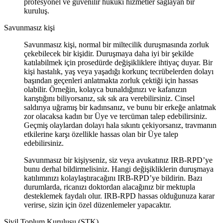
profesyonel ve güvenilir hukuki hizmetler sağlayan bir
kuruluş.
Savunmasız kişi
Savunmasız kişi, normal bir miltecilik duruşmasında zorluk
çekebilecek bir kişidir. Duruşmaya daha iyi bir şekilde
katılabilmek için prosedürde değişikliklere ihtiyaç duyar. Bir
kişi hastalık, yaş veya yaşadığı korkunç tecrübelerden dolayı
başından geçenleri anlatmakta zorluk çektiği için hassas
olabilir. Örneğin, kolayca bunaldığınızı ve kafanızın
karıştığını biliyorsanız, sık sık ara verebilirsiniz. Cinsel
saldırıya uğramış bir kadınsanız, ve bunu bir erkeğe anlatmak
zor olacaksa kadın bır Üye ve tercüman talep edebilirsiniz.
Geçmiş olaylardan dolayı hala sıkıntı çekiyorsanız, travmanın
etkilerine karşı özellikle hassas olan bir Üye talep
edebilirsiniz.
Savunmasız bir kişiyseniz, siz veya avukatınız IRB-RPD’ye
bunu derhal bildirmelisiniz. Hangi değişikliklerin duruşmaya
katılımınızı kolaylaştıracağını IRB-RPD’ye bildirin. Bazı
durumlarda, ricanızı doktordan alacağınız bir mektupla
desteklemek faydalı olur. IRB-RPD hassas olduğunuza karar
verirse, sizin için özel düzenlemeler yapacaktır.
Sivil Toplum Kuruluşu (STK)