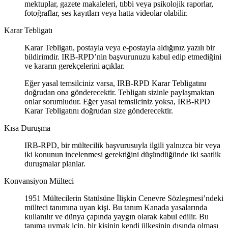
mektuplar, gazete makaleleri, tıbbi veya psikolojik raporlar,
fotoğraflar, ses kayıtları veya hatta videolar olabilir.
Karar Tebligatı
Karar Tebligatı, postayla veya e-postayla aldığınız yazılı bir
bildirimdir. IRB-RPD’nin başvurunuzu kabul edip etmediğini
ve kararın gerekçelerini açıklar.
Eğer yasal temsilciniz varsa, IRB-RPD Karar Tebligatını
doğrudan ona gönderecektir. Tebligatı sizinle paylaşmaktan
onlar sorumludur. Eğer yasal temsilciniz yoksa, IRB-RPD
Karar Tebligatını doğrudan size gönderecektir.
Kısa Duruşma
IRB-RPD, bir mültecilik başvurusuyla ilgili yalnızca bir veya
iki konunun incelenmesi gerektiğini düşündüğünde iki saatlik
duruşmalar planlar.
Konvansiyon Mülteci
1951 Mültecilerin Statüsüne İlişkin Cenevre Sözleşmesi’ndeki
mülteci tanımına uyan kişi. Bu tanım Kanada yasalarında
kullanılır ve dünya çapında yaygın olarak kabul edilir. Bu
tanıma uymak için, bir kişinin kendi ülkesinin dışında olması