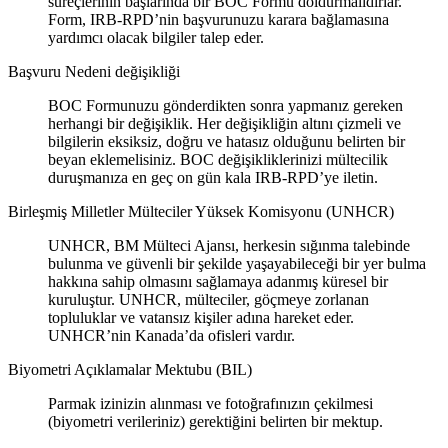
süreçlerinin başlarında bir BOC Formu doldurmalıdırlar.
Form, IRB-RPD’nin başvurunuzu karara bağlamasına
yardımcı olacak bilgiler talep eder.
Başvuru Nedeni değişikliği
BOC Formunuzu gönderdikten sonra yapmanız gereken
herhangi bir değişiklik. Her değişikliğin altını çizmeli ve
bilgilerin eksiksiz, doğru ve hatasız olduğunu belirten bir
beyan eklemelisiniz. BOC değişikliklerinizi mültecilik
duruşmanıza en geç on gün kala IRB-RPD’ye iletin.
Birleşmiş Milletler Mülteciler Yüksek Komisyonu (UNHCR)
UNHCR, BM Mülteci Ajansı, herkesin sığınma talebinde
bulunma ve güvenli bir şekilde yaşayabileceği bir yer bulma
hakkına sahip olmasını sağlamaya adanmış küresel bir
kuruluştur. UNHCR, mülteciler, göçmeye zorlanan
topluluklar ve vatansız kişiler adına hareket eder.
UNHCR’nin Kanada’da ofisleri vardır.
Biyometri Açıklamalar Mektubu (BIL)
Parmak izinizin alınması ve fotoğrafınızın çekilmesi
(biyometri verileriniz) gerektiğini belirten bir mektup.