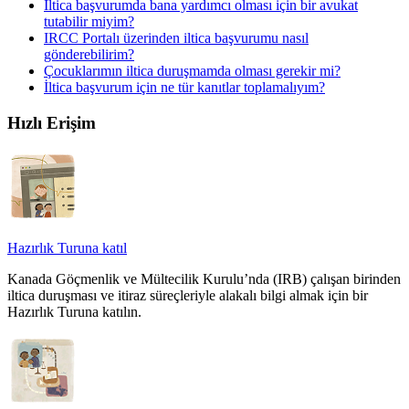
İltica başvurumda bana yardımcı olması için bir avukat
tutabilir miyim?
IRCC Portalı üzerinden iltica başvurumu nasıl
gönderebilirim?
Çocuklarımın iltica duruşmamda olması gerekir mi?
İltica başvurum için ne tür kanıtlar toplamalıyım?
Hızlı Erişim
Hazırlık Turuna katıl
Kanada Göçmenlik ve Mültecilik Kurulu’nda (IRB) çalışan birinden
iltica duruşması ve itiraz süreçleriyle alakalı bilgi almak için bir
Hazırlık Turuna katılın.