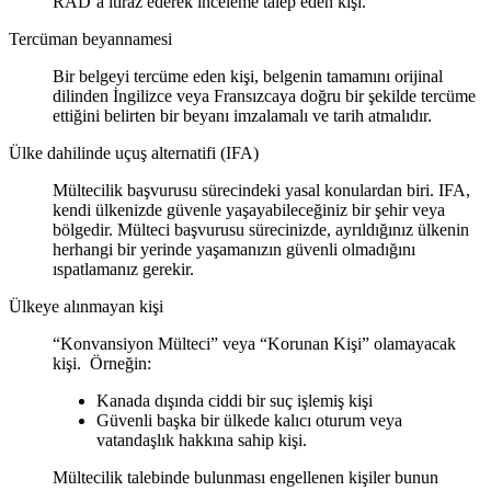
RAD’a itiraz ederek inceleme talep eden kişi.
Tercüman beyannamesi
Bir belgeyi tercüme eden kişi, belgenin tamamını orijinal
dilinden İngilizce veya Fransızcaya doğru bir şekilde tercüme
ettiğini belirten bir beyanı imzalamalı ve tarih atmalıdır.
Ülke dahilinde uçuş alternatifi (IFA)
Mültecilik başvurusu sürecindeki yasal konulardan biri. IFA,
kendi ülkenizde güvenle yaşayabileceğiniz bir şehir veya
bölgedir. Mülteci başvurusu sürecinizde, ayrıldığınız ülkenin
herhangi bir yerinde yaşamanızın güvenli olmadığını
ıspatlamanız gerekir.
Ülkeye alınmayan kişi
“Konvansiyon Mülteci” veya “Korunan Kişi” olamayacak
kişi. Örneğin:
Kanada dışında ciddi bir suç işlemiş kişi
Güvenli başka bir ülkede kalıcı oturum veya
vatandaşlık hakkına sahip kişi.
Mültecilik talebinde bulunması engellenen kişiler bunun