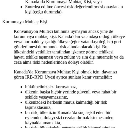
Kanada’da Korunmaya Muhtaç Kişi, veya
Sınırdışı edilme öncesi risk değerlendirmesi onaylanan
kişi (çoğu durumda).
Korunmaya Muhtaç Kişi
Konvansiyon Mülteci tanımına uymayan ancak yine de
korunmaya muhtaç kişi. Kanada’dan vatandaşı olduğu ülkeye
veya normalde yaşadığı ülkeye (eğer vatandaşı değilse) geri
gönderilmesi durumunda risk altında olacak kişi. Bu,
ülkesindeki yetkililer tarafından işkence görme tehlikesi,
hayati tehlike taşıması veya zulüm ve sıra dışı muamele ya da
ceza alma riski nedenlerinden dolayı olabilir.
Kanada’da Korunmaya Muhtaç Kişi olmak için, davanızı
gören IRB-RPD Üyesi ayrıca şunlara karar vermelidir:
hükümetiniz sizi koruyamaz,
ülkenin başka hiçbir yerinde güvenli veya rahat bir
şekilde yaşayamazsınız,
ülkenizdeki herkesin maruz kalmadığı bir risk
taşımaktasınız,
bu risk, ülkenizin Kanada’da suç teşkil eden bir
eylemden dolayı sizi cezalandırmak istemesinden
kaynaklanmamakta,
bu risk, ülkenizdeki yetersiz sağlık hizmetlerinden