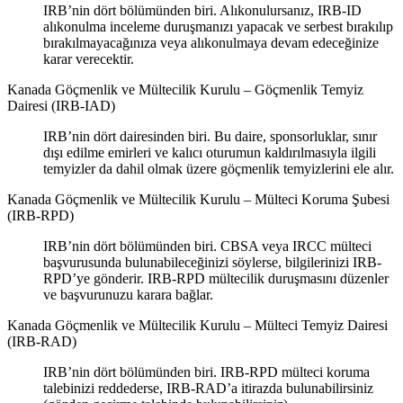
IRB’nin dört bölümünden biri. Alıkonulursanız, IRB-ID
alıkonulma inceleme duruşmanızı yapacak ve serbest bırakılıp
bırakılmayacağınıza veya alıkonulmaya devam edeceğinize
karar verecektir.
Kanada Göçmenlik ve Mültecilik Kurulu – Göçmenlik Temyiz
Dairesi (IRB-IAD)
IRB’nin dört dairesinden biri. Bu daire, sponsorluklar, sınır
dışı edilme emirleri ve kalıcı oturumun kaldırılmasıyla ilgili
temyizler da dahil olmak üzere göçmenlik temyizlerini ele alır.
Kanada Göçmenlik ve Mültecilik Kurulu – Mülteci Koruma Şubesi
(IRB-RPD)
IRB’nin dört bölümünden biri. CBSA veya IRCC mülteci
başvurusunda bulunabileceğinizi söylerse, bilgilerinizi IRB-
RPD’ye gönderir. IRB-RPD mültecilik duruşmasını düzenler
ve başvurunuzu karara bağlar.
Kanada Göçmenlik ve Mültecilik Kurulu – Mülteci Temyiz Dairesi
(IRB-RAD)
IRB’nin dört bölümünden biri. IRB-RPD mülteci koruma
talebinizi reddederse, IRB-RAD’a itirazda bulunabilirsiniz