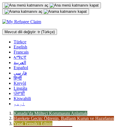
İçeriğe
geç
Mevcut dili değiştir:
tr
(Türkçe)
Türkçe
English
Français
ኣማርኛ
العربية
Español
فارسی
हिन्दी
Kreyòl
Lingála
ਪੰਜਾਬੀ
Kiswahili
اردو
Kanada’da Mülteci Korumasını Anlamak
Harekete Geçin: Öğrenin, Bağlantı Kurun ve Hazırlanın
Yasal Temsilci Edinin