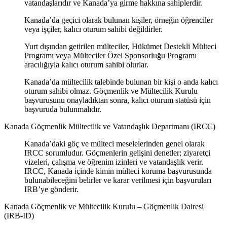
vatandaşlarıdır ve Kanada’ya girme hakkına sahiplerdir.
Kanada’da geçici olarak bulunan kişiler, örneğin öğrenciler
veya işçiler, kalıcı oturum sahibi değildirler.
Yurt dışından getirilen mülteciler, Hükümet Destekli Mülteci
Programı veya Mülteciler Özel Sponsorluğu Programı
aracılığıyla kalıcı oturum sahibi olurlar.
Kanada’da mültecilik talebinde bulunan bir kişi o anda kalıcı
oturum sahibi olmaz. Göçmenlik ve Mültecilik Kurulu
başvurusunu onayladıktan sonra, kalıcı oturum statüsü için
başvuruda bulunmalıdır.
Kanada Göçmenlik Mültecilik ve Vatandaşlık Departmanı (IRCC)
Kanada’daki göç ve mülteci meselelerinden genel olarak
IRCC sorumludur. Göçmenlerin gelişini denetler; ziyaretçi
vizeleri, çalışma ve öğrenim izinleri ve vatandaşlık verir.
IRCC, Kanada içinde kimin mülteci koruma başvurusunda
bulunabileceğini belirler ve karar verilmesi için başvuruları
IRB’ye gönderir.
Kanada Göçmenlik ve Mültecilik Kurulu – Göçmenlik Dairesi
(IRB-ID)