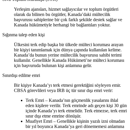
Yerleşim ajansları, hizmet sağlayıcılar ve toplum örgütleri
olarak da bilinen bu örgütler, Kanada’daki mültecilik
başvurusu sahiplerine bir çok farklı şekilde destek sağlar ve
Kanada hükümetiyle herhangi bir bağlantıları yoktur.
Sığınma talep eden kişi
Ülkesini terk edip başka bir ülkede mülteci koruması arayan
bir kişiyi tanımlamak için dünya çapında kullanılan kelime.
Kanada’da bunun yerine mültecilik başvurusu sahibi terimi
kullanılır. Genellikle Kanada Hükümeti’ne mülteci koruması
için başvuruda bulunan kişi anlamına gelir.
Sınırdışı edilme emri
Bir kişiye Kanada’yı terk etmesi gerektiğini söyleyen emir.
CBSA görevlileri veya IRB üç tür sınır dışı emri verir:
Terk Emri – Kanada’nın göçmenlik yasalarını ihlal
eden kişilere verilir. Terk emrinde adı geçen kişi 30 gün
içinde Kanada’yı terk etmelidir. Terk etmezse, terk emri
sınır dışı etme emrine dönüşür.
Muafiyet Emri – Genellikle kişinin yazılı izni olmadan
bir yıl boyunca Kanada’ya geri dönememesi anlamına