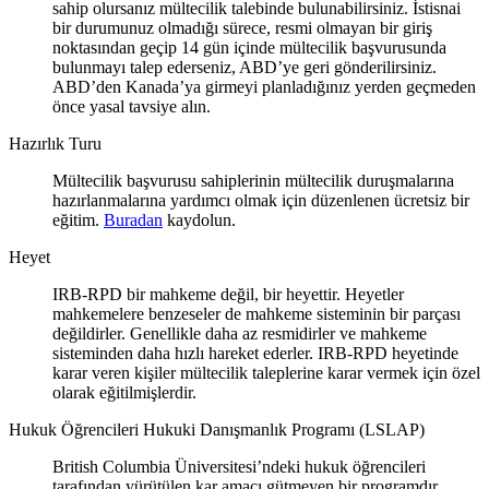
sahip olursanız mültecilik talebinde bulunabilirsiniz. İstisnai
bir durumunuz olmadığı sürece, resmi olmayan bir giriş
noktasından geçip 14 gün içinde mültecilik başvurusunda
bulunmayı talep ederseniz, ABD’ye geri gönderilirsiniz.
ABD’den Kanada’ya girmeyi planladığınız yerden geçmeden
önce yasal tavsiye alın.
Hazırlık Turu
Mültecilik başvurusu sahiplerinin mültecilik duruşmalarına
hazırlanmalarına yardımcı olmak için düzenlenen ücretsiz bir
eğitim.
Buradan
kaydolun.
Heyet
IRB-RPD bir mahkeme değil, bir heyettir. Heyetler
mahkemelere benzeseler de mahkeme sisteminin bir parçası
değildirler. Genellikle daha az resmidirler ve mahkeme
sisteminden daha hızlı hareket ederler. IRB-RPD heyetinde
karar veren kişiler mültecilik taleplerine karar vermek için özel
olarak eğitilmişlerdir.
Hukuk Öğrencileri Hukuki Danışmanlık Programı (LSLAP)
British Columbia Üniversitesi’ndeki hukuk öğrencileri
tarafından yürütülen kar amacı gütmeyen bir programdır.