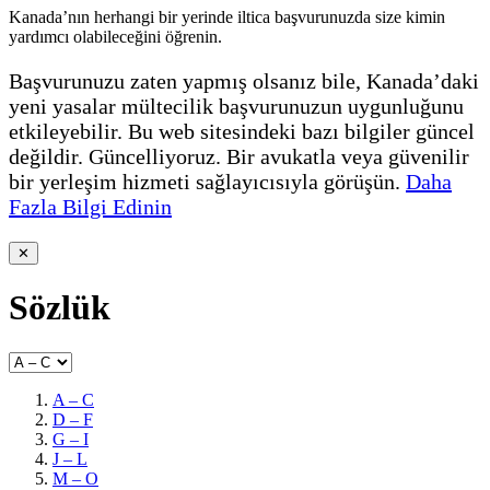
Kanada’nın herhangi bir yerinde iltica başvurunuzda size kimin
yardımcı olabileceğini öğrenin.
Başvurunuzu zaten yapmış olsanız bile, Kanada’daki
yeni yasalar mültecilik başvurunuzun uygunluğunu
etkileyebilir. Bu web sitesindeki bazı bilgiler güncel
değildir. Güncelliyoruz. Bir avukatla veya güvenilir
bir yerleşim hizmeti sağlayıcısıyla görüşün.
Daha
Fazla Bilgi Edinin
✕
Sözlük
A – C
D – F
G – I
J – L
M – O