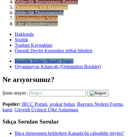
Mültecilik Başvurunuzu Başlatın
Duruşmanız için Hazırlanın
Mültecilik Duruşmanızda
Duruşmanızdan Sonra
Eğer alıkonulduysanız
Hakkında
Sözlük
Toplum Kaynakları
Önemli Devlet Kurumları irtibat bilgileri
Hazırlık Turları (Ready Tours)
Oryantasyon Kitapçığı (Orientation Booklet)
Ne arıyorsunuz?
Şunu arayın :
Popüler:
IRCC Portalı
,
avukat bulun
,
Başvuru Nedeni Formu
,
kanıt
,
Güvenli Üçüncü Ülke Anlaşması
Sıkça Sorulan Sorular
İltica duruşmamı beklerken Kanada'da çalışabilir miyim?