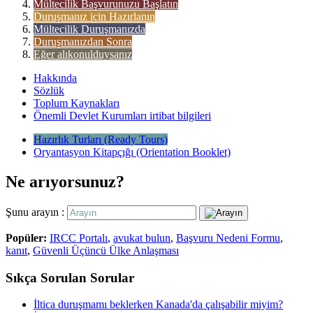
Mültecilik Başvurunuzu Başlatın
Duruşmanız için Hazırlanın
Mültecilik Duruşmanızda
Duruşmanızdan Sonra
Eğer alıkonulduysanız
Hakkında
Sözlük
Toplum Kaynakları
Önemli Devlet Kurumları irtibat bilgileri
Hazırlık Turları (Ready Tours)
Oryantasyon Kitapçığı (Orientation Booklet)
Ne arıyorsunuz?
Şunu arayın :
Popüler:
IRCC Portalı
,
avukat bulun
,
Başvuru Nedeni Formu
,
kanıt
,
Güvenli Üçüncü Ülke Anlaşması
Sıkça Sorulan Sorular
İltica duruşmamı beklerken Kanada'da çalışabilir miyim?