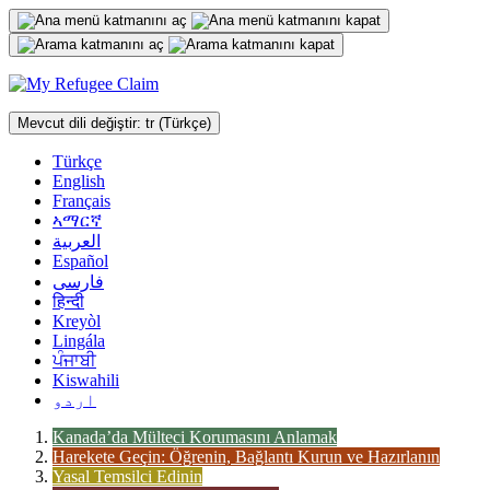
İçeriğe
geç
Mevcut dili değiştir:
tr
(Türkçe)
Türkçe
English
Français
ኣማርኛ
العربية
Español
فارسی
हिन्दी
Kreyòl
Lingála
ਪੰਜਾਬੀ
Kiswahili
اردو
Kanada’da Mülteci Korumasını Anlamak
Harekete Geçin: Öğrenin, Bağlantı Kurun ve Hazırlanın
Yasal Temsilci Edinin