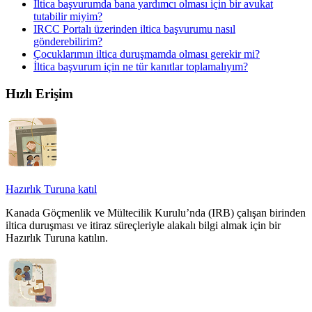
İltica başvurumda bana yardımcı olması için bir avukat
tutabilir miyim?
IRCC Portalı üzerinden iltica başvurumu nasıl
gönderebilirim?
Çocuklarımın iltica duruşmamda olması gerekir mi?
İltica başvurum için ne tür kanıtlar toplamalıyım?
Hızlı Erişim
Hazırlık Turuna katıl
Kanada Göçmenlik ve Mültecilik Kurulu’nda (IRB) çalışan birinden
iltica duruşması ve itiraz süreçleriyle alakalı bilgi almak için bir
Hazırlık Turuna katılın.