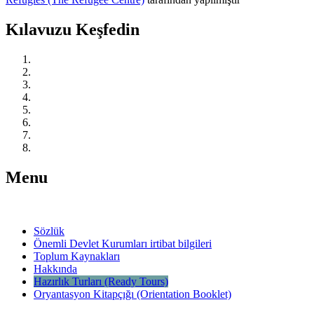
Kılavuzu Keşfedin
Kanada’da Mülteci Korumasını Anlamak
Harekete Geçin: Öğrenin, Bağlantı Kurun ve Hazırlanın
Yasal Temsilci Edinin
Mültecilik Başvurunuzu Başlatın
Duruşmanız için Hazırlanın
Mültecilik Duruşmanızda
Duruşmanızdan Sonra
Eğer alıkonulduysanız
Menu
Sözlük
Önemli Devlet Kurumları irtibat bilgileri
Toplum Kaynakları
Hakkında
Hazırlık Turları (Ready Tours)
Oryantasyon Kitapçığı (Orientation Booklet)