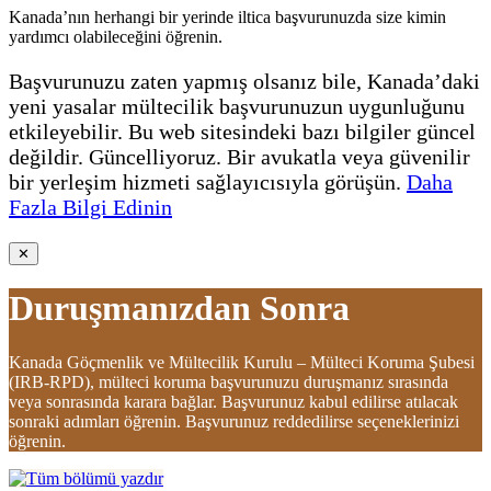
Kanada’nın herhangi bir yerinde iltica başvurunuzda size kimin
yardımcı olabileceğini öğrenin.
Başvurunuzu zaten yapmış olsanız bile, Kanada’daki
yeni yasalar mültecilik başvurunuzun uygunluğunu
etkileyebilir. Bu web sitesindeki bazı bilgiler güncel
değildir. Güncelliyoruz. Bir avukatla veya güvenilir
bir yerleşim hizmeti sağlayıcısıyla görüşün.
Daha
Fazla Bilgi Edinin
✕
Duruşmanızdan Sonra
Kanada Göçmenlik ve Mültecilik Kurulu – Mülteci Koruma Şubesi
(IRB-RPD), mülteci koruma başvurunuzu duruşmanız sırasında
veya sonrasında karara bağlar. Başvurunuz kabul edilirse atılacak
sonraki adımları öğrenin. Başvurunuz reddedilirse seçeneklerinizi
öğrenin.