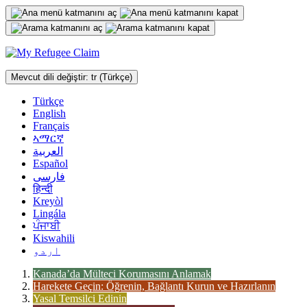
İçeriğe
geç
Mevcut dili değiştir:
tr
(Türkçe)
Türkçe
English
Français
ኣማርኛ
العربية
Español
فارسی
हिन्दी
Kreyòl
Lingála
ਪੰਜਾਬੀ
Kiswahili
اردو
Kanada’da Mülteci Korumasını Anlamak
Harekete Geçin: Öğrenin, Bağlantı Kurun ve Hazırlanın
Yasal Temsilci Edinin