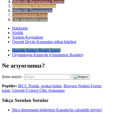
Mültecilik Başvurunuzu Başlatın
Duruşmanız için Hazırlanın
Mültecilik Duruşmanızda
Duruşmanızdan Sonra
Eğer alıkonulduysanız
Hakkında
Sözlük
Toplum Kaynakları
Önemli Devlet Kurumları irtibat bilgileri
Hazırlık Turları (Ready Tours)
Oryantasyon Kitapçığı (Orientation Booklet)
Ne arıyorsunuz?
Şunu arayın :
Popüler:
IRCC Portalı
,
avukat bulun
,
Başvuru Nedeni Formu
,
kanıt
,
Güvenli Üçüncü Ülke Anlaşması
Sıkça Sorulan Sorular
İltica duruşmamı beklerken Kanada'da çalışabilir miyim?