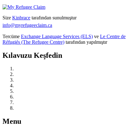
Size
Kinbrace
tarafından sunulmuştur
info@myrefugeeclaim.ca
Tercüme
Exchange Language Services (ELS)
ve
Le Centre de
Réfugiés (The Refugee Centre)
tarafından yapılmıştır
Kılavuzu Keşfedin
Kanada’da Mülteci Korumasını Anlamak
Harekete Geçin: Öğrenin, Bağlantı Kurun ve Hazırlanın
Yasal Temsilci Edinin
Mültecilik Başvurunuzu Başlatın
Duruşmanız için Hazırlanın
Mültecilik Duruşmanızda
Duruşmanızdan Sonra
Eğer alıkonulduysanız
Menu