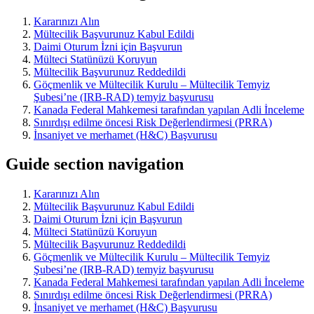
Kararınızı Alın
Mültecilik Başvurunuz Kabul Edildi
Daimi Oturum İzni için Başvurun
Mülteci Statünüzü Koruyun
Mültecilik Başvurunuz Reddedildi
Göçmenlik ve Mültecilik Kurulu – Mültecilik Temyiz
Şubesi’ne (IRB-RAD) temyiz başvurusu
Kanada Federal Mahkemesi tarafından yapılan Adli İnceleme
Sınırdışı edilme öncesi Risk Değerlendirmesi (PRRA)
İnsaniyet ve merhamet (H&C) Başvurusu
Guide section navigation
Kararınızı Alın
Mültecilik Başvurunuz Kabul Edildi
Daimi Oturum İzni için Başvurun
Mülteci Statünüzü Koruyun
Mültecilik Başvurunuz Reddedildi
Göçmenlik ve Mültecilik Kurulu – Mültecilik Temyiz
Şubesi’ne (IRB-RAD) temyiz başvurusu
Kanada Federal Mahkemesi tarafından yapılan Adli İnceleme
Sınırdışı edilme öncesi Risk Değerlendirmesi (PRRA)
İnsaniyet ve merhamet (H&C) Başvurusu