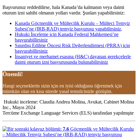
Başvurunuz reddedilirse, hala Kanada’da kalmanın veya daimi
oturum izni sahibi olmanın yolları vardır. Şunları yapabilirsiniz:
Kanada Göçmenlik ve Mültecilik Kurulu – Mülteci Temyiz
Şubesi’ne (IRB-RAD) temyiz başvurusu yapabilirsiniz
.
Hukuki İnceleme için Kanada Federal Mahkemesi’ne
başvurabillirsiniz
Sınırdışı Edilme Öncesi Risk Değerlendirmesi (PRRA) için
başvurabillirsiniz
İnsaniyet ve merhamet esasına (H&C) dayanan gerekçelerle
daimi oturum izni başvurusunda bulunabilirsiniz
Önemli!
Hangi seçeneklerin sizin için en iyisi olduğunu öğrenmek için
mümkün olan en kısa sürede yasal temsilcinizle görüşün.
Hukuki inceleme: Claudia Andrea Molina, Avukat, Cabinet Molina
Inc., Mayıs 2024
Tercüme Exchange Language Services (ELS) tarafından yapılmıştır
7.6
Göçmenlik ve Mültecilik Kurulu
– Mültecilik Temyiz Şubesi’ne (IRB-RAD) temyiz başvurusu