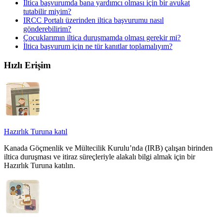
İltica başvurumda bana yardımcı olması için bir avukat
tutabilir miyim?
IRCC Portalı üzerinden iltica başvurumu nasıl
gönderebilirim?
Çocuklarımın iltica duruşmamda olması gerekir mi?
İltica başvurum için ne tür kanıtlar toplamalıyım?
Hızlı Erişim
Hazırlık Turuna katıl
Kanada Göçmenlik ve Mültecilik Kurulu’nda (IRB) çalışan birinden
iltica duruşması ve itiraz süreçleriyle alakalı bilgi almak için bir
Hazırlık Turuna katılın.