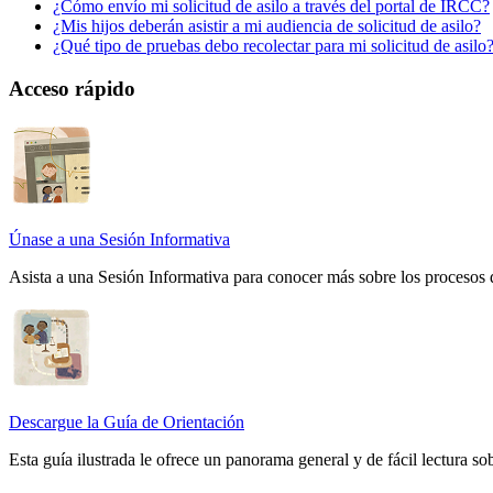
¿Cómo envío mi solicitud de asilo a través del portal de IRCC?
¿Mis hijos deberán asistir a mi audiencia de solicitud de asilo?
¿Qué tipo de pruebas debo recolectar para mi solicitud de asilo
Acceso rápido
Únase a una Sesión Informativa
Asista a una Sesión Informativa para conocer más sobre los procesos 
Descargue la Guía de Orientación
Esta guía ilustrada le ofrece un panorama general y de fácil lectura s