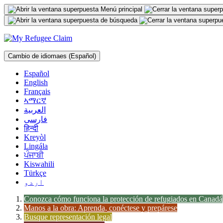
Ir
al
contenido
Cambio de idioma
es
(Español)
Español
English
Français
ኣማርኛ
العربية
فارسی
हिन्दी
Kreyòl
Lingála
ਪੰਜਾਬੀ
Kiswahili
Türkçe
اردو
Conozca cómo funciona la protección de refugiados en Canadá
Manos a la obra: Aprenda, conéctese y prepárese
Busque representación legal