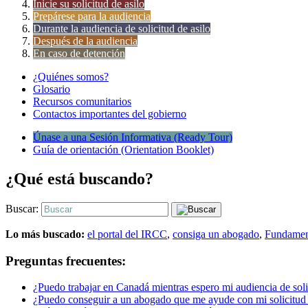
Inicie su solicitud de asilo
Prepárese para la audiencia
Durante la audiencia de solicitud de asilo
Después de la audiencia
En caso de detención
¿Quiénes somos?
Glosario
Recursos comunitarios
Contactos importantes del gobierno
Únase a una Sesión Informativa (Ready Tour)
Guía de orientación (Orientation Booklet)
¿Qué está buscando?
Buscar:
Lo más buscado:
el portal del IRCC
,
consiga un abogado
,
Fundament
Preguntas frecuentes:
¿Puedo trabajar en Canadá mientras espero mi audiencia de soli
¿Puedo conseguir a un abogado que me ayude con mi solicitud 