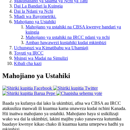
Makubaliano ya salama ya Nchi ya Tatu
Dai La Bandari la Kuingia
Dai la Ndani ya Nchi
Miadi wa Bayometriki.
Mahojiano ya Ustahiki
Mahojiano ya ustahiki na CBSA kwenye bandari ya
kuingia
Mahojiano ya ustahiki na IRCC ndani ya nchi
Ambao hawawezi kustahiki kudai mkimbizi
Uchunguzi wa Kimatibabu wa Uhamiaji
Tovuti ya IRCC
Msingi wa Madai na Simulizi
Kibali cha kazi
Mahojiano ya Ustahiki
Baada ya kufanya dai lako la ukimbizi, afisa wa CBSA au IRCC
atakuuliza maswali ili kuamua kama unaweza kudai nchini Kanada.
Hii inaitwa mahojiano ya ustahiki. Mahojiano haya si usikilizaji
wako wa dai la ukimbizi, lakini majibu yako yanaweza kutumika
baadaye kwenye kikao chako ili kuamua kama umepewa hadhi ya
mkimbizi.