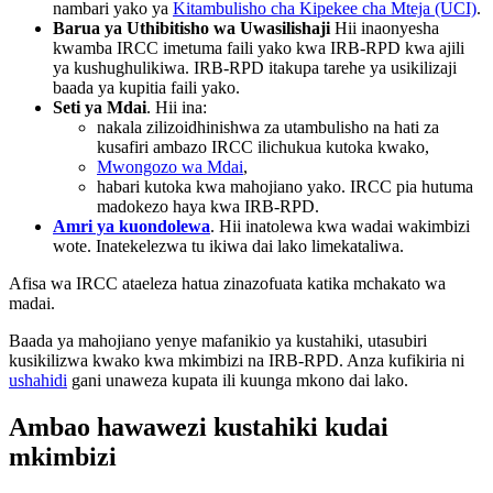
nambari yako ya
Kitambulisho cha Kipekee cha Mteja (UCI)
.
Barua ya Uthibitisho wa Uwasilishaji
Hii inaonyesha
kwamba IRCC imetuma faili yako kwa IRB-RPD kwa ajili
ya kushughulikiwa. IRB-RPD itakupa tarehe ya usikilizaji
baada ya kupitia faili yako.
Seti ya Mdai
. Hii ina:
nakala zilizoidhinishwa za utambulisho na hati za
kusafiri ambazo IRCC ilichukua kutoka kwako,
Mwongozo wa Mdai
,
habari kutoka kwa mahojiano yako. IRCC pia hutuma
madokezo haya kwa IRB-RPD.
Amri ya kuondolewa
. Hii inatolewa kwa wadai wakimbizi
wote. Inatekelezwa tu ikiwa dai lako limekataliwa.
Afisa wa IRCC ataeleza hatua zinazofuata katika mchakato wa
madai.
Baada ya mahojiano yenye mafanikio ya kustahiki, utasubiri
kusikilizwa kwako kwa mkimbizi na IRB-RPD. Anza kufikiria ni
ushahidi
gani unaweza kupata ili kuunga mkono dai lako.
Ambao hawawezi kustahiki kudai
mkimbizi