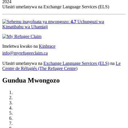
2024
Ufasiri umefanywa na Exchange Language Services (ELS)
4.7
Uchunguzi wa
Kimatibabu wa Uhamiaji
Imeletwa kwako na
Kinbrace
info@myrefugeeclaim.ca
Ufasiri umefanywa na
Exchange Language Services (ELS)
na
Le
Centre de Réfugiés (The Refugee Centre)
Gundua Mwongozo
Elewa Ulinzi wa Wakimbizi nchini Kanada
Chukua Hatua: Jifunze, Jiunganishe, na Jitayarishe
Pata Mwakilishi wa Kisheria
Anzisha Dai Lako la Ukimbizi
Jitayarishe kwa Kusikilizwa kwa Dai Lako
Katika Mkutano wa Kusikiliza dai lako la Ukimbizi
Baada ya Ombi lako Kusikizwa