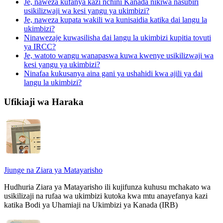
Je, naweza kufanya kazi nchini Kanada nikiwa nasubiri
usikilizwaji wa kesi yangu ya ukimbizi?
Je, naweza kupata wakili wa kunisaidia katika dai langu la
ukimbizi?
Ninawezaje kuwasilisha dai langu la ukimbizi kupitia tovuti
ya IRCC?
Je, watoto wangu wanapaswa kuwa kwenye usikilizwaji wa
kesi yangu ya ukimbizi?
Ninafaa kukusanya aina gani ya ushahidi kwa ajili ya dai
langu la ukimbizi?
Ufikiaji wa Haraka
Jiunge na Ziara ya Matayarisho
Hudhuria Ziara ya Matayarisho ili kujifunza kuhusu mchakato wa
usikilizaji na rufaa wa ukimbizi kutoka kwa mtu anayefanya kazi
katika Bodi ya Uhamiaji na Ukimbizi ya Kanada (IRB)