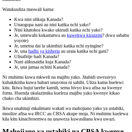
Watakuuliza maswali kama:
Kwa nini ulikuja Kanada?
Unaogopa nani au nini katika nchi yako?
Nini kitatokea kwako ukirudi katika nchi yako?
Je, umewahi kukamatwa au
kuwekwa kizuizini
? (kwa sababu
yoyote)
Je, umetoa dai la ukimbizi katika nchi nyingine?
Je, una
hadhi ya kisheria
au uraia katika nchi gani?
Ulisafirije hadi Kanada?
Nani alikusaidia kuja Kanada?
Je, una jamaa nchini Kanada?
Ni muhimu kuwa mkweli na majibu yako. Jitahidi uwezavyo
kuhakikisha kuwa habari unayotoa ni sahihi. Uliza kama huelewi
kitu. Ikiwa hujui tarehe kamili, sema hivyo kwa afisa na kwenye
fomu. Huenda ukalazimika kueleza majibu yako kwenye kikao
chako cha ukimbizi.
Ikiwa unahitaji mkalimani wakati wa mahojiano yako ya ustahiki,
muulize afisa wa IRCC au CBSA akupe moja. Ni muhimu kuelewa
kila kitu kinachosemwa na unaweza kuwasiliana kwa uwazi.
Mahojiano ya ustahiki na CBSA kwenye