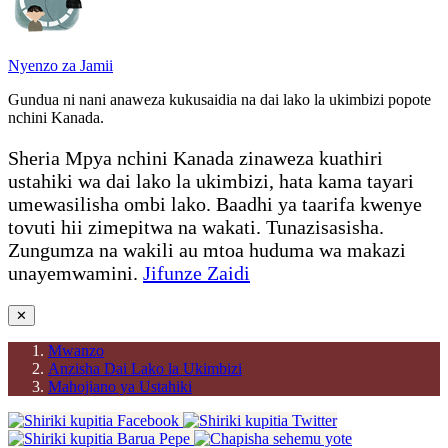
Nyenzo za Jamii
Gundua ni nani anaweza kukusaidia na dai lako la ukimbizi popote
nchini Kanada.
Sheria Mpya nchini Kanada zinaweza kuathiri
ustahiki wa dai lako la ukimbizi, hata kama tayari
umewasilisha ombi lako. Baadhi ya taarifa kwenye
tovuti hii zimepitwa na wakati. Tunazisasisha.
Zungumza na wakili au mtoa huduma wa makazi
unayemwamini.
Jifunze Zaidi
✕
Mwanzo
Anzisha Dai Lako la Ukimbizi
Mahojiano ya Ustahiki