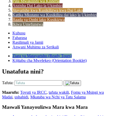
Pata Mwakilishi wa Kisheria
Anzisha Dai Lako la Ukimbizi
Jitayarishe kwa Kusikilizwa kwa Dai Lako
Katika Mkutano wa Kusikiliza dai lako la Ukimbizi
Baada ya Ombi lako Kusikizwa
Ikiwa Umefungwa
Kuhusu
Faharasa
Rasilimali ya Jamii
Anwani Muhimu za Serikali
Ziara ya Matayarisho (Ready Tours)
Kijitabu cha Mwelekeo (Orientation Booklet)
Unatafuta nini?
Tafuta:
Maarufu:
Tovuti ya IRCC
,
tafuta wakili
,
Fomu ya Msingi wa
Madai
,
ushahidi
,
Mkataba wa Nchi ya Tatu Salama
Maswali Yanayoulizwa Mara kwa Mara