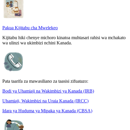
Pakua Kijitabu cha Mwelekeo
Kijitabu hiki chenye michoro kinatoa muhtasari rahisi wa mchakato
wa ulinzi wa ukimbizi nchini Kanada.
Pata taarifa za mawasiliano za taasisi zifuatazo:
Bodi ya Uhamiaji na Wakimbizi ya Kanada (IRB)
Uhamiaji, Wakimbizi na Uraia Kanada (IRCC)
Idara ya Huduma ya Mipaka ya Kanada (CBSA)