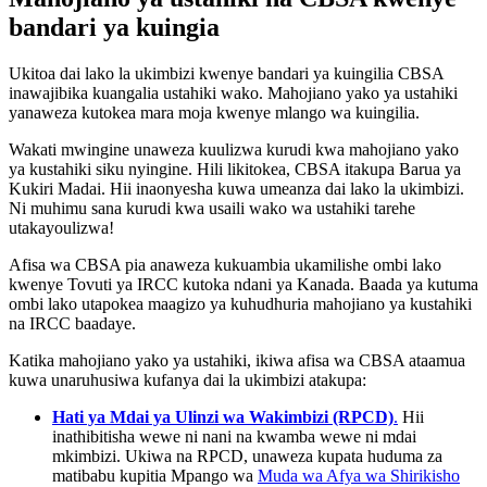
bandari ya kuingia
Ukitoa dai lako la ukimbizi kwenye bandari ya kuingilia CBSA
inawajibika kuangalia ustahiki wako. Mahojiano yako ya ustahiki
yanaweza kutokea mara moja kwenye mlango wa kuingilia.
Wakati mwingine unaweza kuulizwa kurudi kwa mahojiano yako
ya kustahiki siku nyingine. Hili likitokea, CBSA itakupa Barua ya
Kukiri Madai. Hii inaonyesha kuwa umeanza dai lako la ukimbizi.
Ni muhimu sana kurudi kwa usaili wako wa ustahiki tarehe
utakayoulizwa!
Afisa wa CBSA pia anaweza kukuambia ukamilishe ombi lako
kwenye Tovuti ya IRCC kutoka ndani ya Kanada. Baada ya kutuma
ombi lako utapokea maagizo ya kuhudhuria mahojiano ya kustahiki
na IRCC baadaye.
Katika mahojiano yako ya ustahiki, ikiwa afisa wa CBSA ataamua
kuwa unaruhusiwa kufanya dai la ukimbizi atakupa:
Hati ya Mdai ya Ulinzi wa Wakimbizi (RPCD)
.
Hii
inathibitisha wewe ni nani na kwamba wewe ni mdai
mkimbizi. Ukiwa na RPCD, unaweza kupata huduma za
matibabu kupitia Mpango wa
Muda wa Afya wa Shirikisho