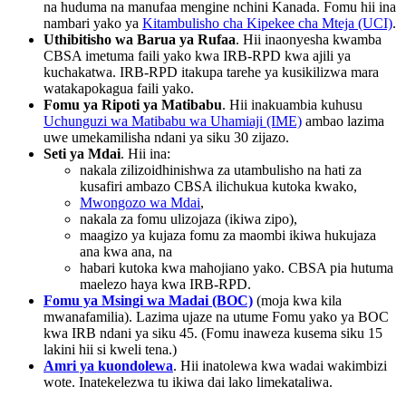
na huduma na manufaa mengine nchini Kanada. Fomu hii ina
nambari yako ya
Kitambulisho cha Kipekee cha Mteja (UCI)
.
Uthibitisho wa Barua ya Rufaa
. Hii inaonyesha kwamba
CBSA imetuma faili yako kwa IRB-RPD kwa ajili ya
kuchakatwa. IRB-RPD itakupa tarehe ya kusikilizwa mara
watakapokagua faili yako.
Fomu ya Ripoti ya Matibabu
. Hii inakuambia kuhusu
Uchunguzi wa Matibabu wa Uhamiaji (IME)
ambao lazima
uwe umekamilisha ndani ya siku 30 zijazo.
Seti ya Mdai
. Hii ina:
nakala zilizoidhinishwa za utambulisho na hati za
kusafiri ambazo CBSA ilichukua kutoka kwako,
Mwongozo wa Mdai
,
nakala za fomu ulizojaza (ikiwa zipo),
maagizo ya kujaza fomu za maombi ikiwa hukujaza
ana kwa ana, na
habari kutoka kwa mahojiano yako. CBSA pia hutuma
maelezo haya kwa IRB-RPD.
Fomu ya Msingi wa Madai (BOC)
(moja kwa kila
mwanafamilia). Lazima ujaze na utume Fomu yako ya BOC
kwa IRB ndani ya siku 45. (Fomu inaweza kusema siku 15
lakini hii si kweli tena.)
Amri ya kuondolewa
. Hii inatolewa kwa wadai wakimbizi
wote. Inatekelezwa tu ikiwa dai lako limekataliwa.