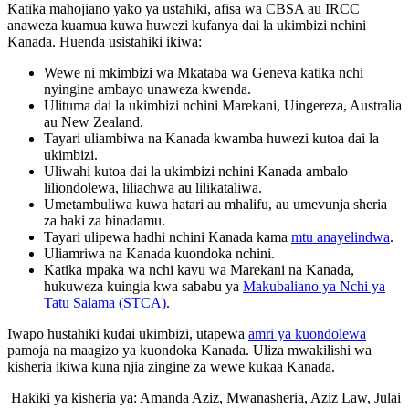
Katika mahojiano yako ya ustahiki, afisa wa CBSA au IRCC
anaweza kuamua kuwa huwezi kufanya dai la ukimbizi nchini
Kanada. Huenda usistahiki ikiwa:
Wewe ni mkimbizi wa Mkataba wa Geneva katika nchi
nyingine ambayo unaweza kwenda.
Ulituma dai la ukimbizi nchini Marekani, Uingereza, Australia
au New Zealand.
Tayari uliambiwa na Kanada kwamba huwezi kutoa dai la
ukimbizi.
Uliwahi kutoa dai la ukimbizi nchini Kanada ambalo
liliondolewa, liliachwa au lilikataliwa.
Umetambuliwa kuwa hatari au mhalifu, au umevunja sheria
za haki za binadamu.
Tayari ulipewa hadhi nchini Kanada kama
mtu anayelindwa
.
Uliamriwa na Kanada kuondoka nchini.
Katika mpaka wa nchi kavu wa Marekani na Kanada,
hukuweza kuingia kwa sababu ya
Makubaliano ya Nchi ya
Tatu Salama (STCA)
.
Iwapo hustahiki kudai ukimbizi, utapewa
amri ya kuondolewa
pamoja na maagizo ya kuondoka Kanada. Uliza mwakilishi wa
kisheria ikiwa kuna njia zingine za wewe kukaa Kanada.
Hakiki ya kisheria ya: Amanda Aziz, Mwanasheria, Aziz Law, Julai