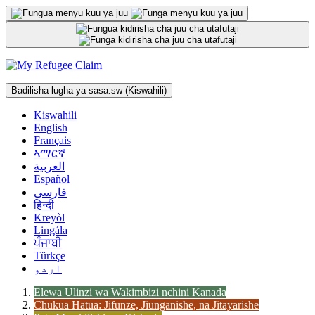
Ruka
hadi
kwenye
maudhui
Badilisha lugha ya sasa:
sw
(Kiswahili)
Kiswahili
English
Français
ኣማርኛ
العربية
Español
فارسی
हिन्दी
Kreyòl
Lingála
ਪੰਜਾਬੀ
Türkçe
اردو
Elewa Ulinzi wa Wakimbizi nchini Kanada
Chukua Hatua: Jifunze, Jiunganishe, na Jitayarishe