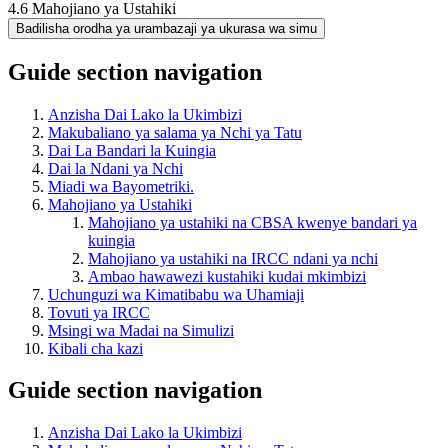
4.6 Mahojiano ya Ustahiki
Badilisha orodha ya urambazaji ya ukurasa wa simu
Guide section navigation
Anzisha Dai Lako la Ukimbizi
Makubaliano ya salama ya Nchi ya Tatu
Dai La Bandari la Kuingia
Dai la Ndani ya Nchi
Miadi wa Bayometriki.
Mahojiano ya Ustahiki
Mahojiano ya ustahiki na CBSA kwenye bandari ya
kuingia
Mahojiano ya ustahiki na IRCC ndani ya nchi
Ambao hawawezi kustahiki kudai mkimbizi
Uchunguzi wa Kimatibabu wa Uhamiaji
Tovuti ya IRCC
Msingi wa Madai na Simulizi
Kibali cha kazi
Guide section navigation
Anzisha Dai Lako la Ukimbizi