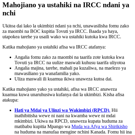
Mahojiano ya ustahiki na IRCC ndani ya
nchi
Ukitoa dai lako la ukimbizi ndani ya nchi, unawasilisha fomu zako
za maombi na BOC kupitia Tovuti ya IRCC. Baada ya haya,
utapokea tarehe ya usaili wako wa ustahiki kutoka kwa IRCC.
Katika mahojiano ya ustahiki afisa wa IRCC atafanya:
Angalia fomu zako za maombi na taarifa zote kutoka kwa
Tovuti ya IRCC na uulize maswali kuhusu taarifa uliyotoa
Angalia majina, tarehe, mahali pa kuzaliwa, na maelezo ya
mawasiliano ya wanafamilia yako.
Uliza maswali ili kuamua ikiwa unaweza kutoa dai.
Katika mahojiano yako ya ustahiki, afisa wa IRCC anaweza
kuamua kuwa unaruhusiwa kufanya dai la ukimbizi. Kisha afisa
atakupa:
Hati ya Mdai ya Ulinzi wa Wakimbizi (RPCD)
.
Hii
inathibitisha wewe ni nani na kwamba wewe ni mdai
mkimbizi. Ukiwa na RPCD, unaweza kupata huduma za
matibabu kupitia Mpango wa
Muda wa Afya wa Shirikisho
na huduma na manufaa mengine nchini Kanada. Fomu hii ina