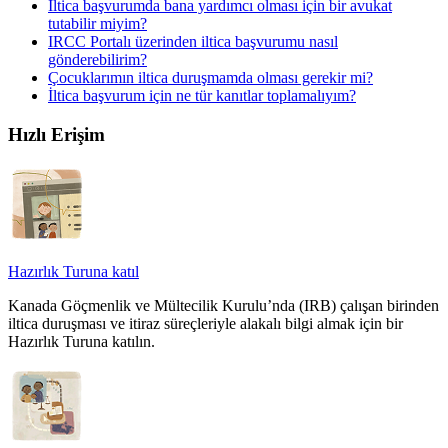
İltica başvurumda bana yardımcı olması için bir avukat
tutabilir miyim?
IRCC Portalı üzerinden iltica başvurumu nasıl
gönderebilirim?
Çocuklarımın iltica duruşmamda olması gerekir mi?
İltica başvurum için ne tür kanıtlar toplamalıyım?
Hızlı Erişim
Hazırlık Turuna katıl
Kanada Göçmenlik ve Mültecilik Kurulu’nda (IRB) çalışan birinden
iltica duruşması ve itiraz süreçleriyle alakalı bilgi almak için bir
Hazırlık Turuna katılın.