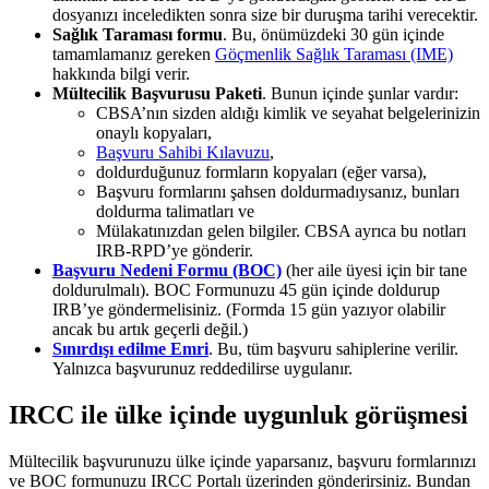
dosyanızı inceledikten sonra size bir duruşma tarihi verecektir.
Sağlık Taraması formu
. Bu, önümüzdeki 30 gün içinde
tamamlamanız gereken
Göçmenlik Sağlık Taraması (IME)
hakkında bilgi verir.
Mültecilik Başvurusu Paketi
. Bunun içinde şunlar vardır:
CBSA’nın sizden aldığı kimlik ve seyahat belgelerinizin
onaylı kopyaları,
Başvuru Sahibi Kılavuzu
,
doldurduğunuz formların kopyaları (eğer varsa),
Başvuru formlarını şahsen doldurmadıysanız, bunları
doldurma talimatları ve
Mülakatınızdan gelen bilgiler. CBSA ayrıca bu notları
IRB-RPD’ye gönderir.
Başvuru Nedeni Formu (BOC)
(her aile üyesi için bir tane
doldurulmalı). BOC Formunuzu 45 gün içinde doldurup
IRB’ye göndermelisiniz. (Formda 15 gün yazıyor olabilir
ancak bu artık geçerli değil.)
Sınırdışı edilme Emri
. Bu, tüm başvuru sahiplerine verilir.
Yalnızca başvurunuz reddedilirse uygulanır.
IRCC ile ülke içinde uygunluk görüşmesi
Mültecilik başvurunuzu ülke içinde yaparsanız, başvuru formlarınızı
ve BOC formunuzu IRCC Portalı üzerinden gönderirsiniz. Bundan