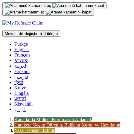
İçeriğe
geç
Mevcut dili değiştir:
tr
(Türkçe)
Türkçe
English
Français
ኣማርኛ
العربية
Español
فارسی
हिन्दी
Kreyòl
Lingála
ਪੰਜਾਬੀ
Kiswahili
اردو
Kanada’da Mülteci Korumasını Anlamak
Harekete Geçin: Öğrenin, Bağlantı Kurun ve Hazırlanın
Yasal Temsilci Edinin