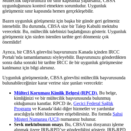
Mültecilik başvurunuzu bir sınır kapısında yaparsanız, CBSA
uygunluğunuzu kontrol etmekten sorumludur. Uygunluk
görüşmeniz sınır kapısında hemen gerçekleşebilir.
Bazen uygunluk görüşmeniz için başka bir günde geri gelmeniz
istenebilir. Bu durumda, CBSA size bir Talep Kabulü mektubu
verecektir. Bu, mültecilik talebinizi başlattığınızı gösterir. Uygunluk
görüşmeniz için sizden istenilen tarihte geri dönmeniz çok
önemlidir!
Ayrıca, bir CBSA görevlisi başvurunuzu Kanada içinden IRCC
Portalı’nda tamamlamanızı söyleyebilir. Başvurunuzu gönderdikten
sonra daha sonraki bir tarihte IRCC ile bir uygunluk görüşmesine
katılmanız için bilgi alırsınız.
Uygunluk görüşmenizde, CBSA görevlisi mültecilik başvurusunda
bulunabileceğinize karar verirse size şunları verecektir:
Mülteci Koruması Kimlik Belgesi (RPCD)
.
Bu belge,
kimliğinizi ve bir mültecilik başvurusunda bulunmuş
olduğunuzu kanıtlar. RPCD ile,
Geçici Federal Sağlık
Programı
ve Kanada’daki diğer hizmetler ve yardımlar
aracılığıyla tıbbi hizmetlere erişebilirsiniz. Bu formda
Şahsi
Müşteri Numarası (UCI)
numaranız bulunur.
Sevk mektubunun onayı
. Bu, CBSA’nın dosyanızı işleme
alınmak üzere IRB-RPD’ye gönderdiğini gösterir. IRB-RPD