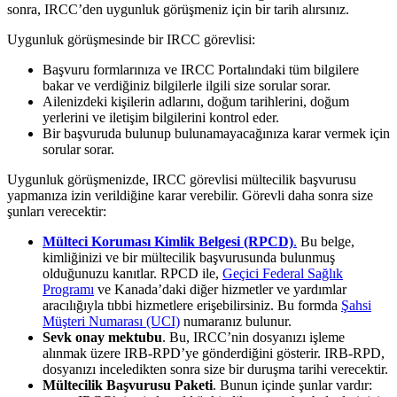
sonra, IRCC’den uygunluk görüşmeniz için bir tarih alırsınız.
Uygunluk görüşmesinde bir IRCC görevlisi:
Başvuru formlarınıza ve IRCC Portalındaki tüm bilgilere
bakar ve verdiğiniz bilgilerle ilgili size sorular sorar.
Ailenizdeki kişilerin adlarını, doğum tarihlerini, doğum
yerlerini ve iletişim bilgilerini kontrol eder.
Bir başvuruda bulunup bulunamayacağınıza karar vermek için
sorular sorar.
Uygunluk görüşmenizde, IRCC görevlisi mültecilik başvurusu
yapmanıza izin verildiğine karar verebilir. Görevli daha sonra size
şunları verecektir:
Mülteci Koruması Kimlik Belgesi (RPCD)
.
Bu belge,
kimliğinizi ve bir mültecilik başvurusunda bulunmuş
olduğunuzu kanıtlar. RPCD ile,
Geçici Federal Sağlık
Programı
ve Kanada’daki diğer hizmetler ve yardımlar
aracılığıyla tıbbi hizmetlere erişebilirsiniz. Bu formda
Şahsi
Müşteri Numarası (UCI)
numaranız bulunur.
Sevk onay mektubu
. Bu, IRCC’nin dosyanızı işleme
alınmak üzere IRB-RPD’ye gönderdiğini gösterir. IRB-RPD,
dosyanızı inceledikten sonra size bir duruşma tarihi verecektir.
Mültecilik Başvurusu Paketi
. Bunun içinde şunlar vardır: