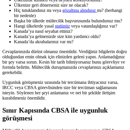
Ülkenize geri dönerseniz size ne olacak?
Hiç tutuklandınız mı veya
gözaltına alındınız
mı? (herhangi
bir nedenle)
Başka bir ülkede mültecilik başvurusunda bulundunuz mu?
Hangi ülkelerde yasal
statünüz
veya vatandaşlığınız var?
Kanada’ya nasıl seyahat ettiniz?
Kanada’ya gelmenizde size kim yardımcı oldu?
Kanada’da akrabalarınız var mı?
Cevaplarınızda dürüst olmanız önemlidir. Verdiğiniz bilgilerin doğru
olduğundan emin olmak için elinizden geleni yapın. Anlamadığınız
bir şey varsa sorun. Kesin bir tarih bilmiyorsanız bunu görevliye ve
formda belirtin. Mültecilik duruşmanızda cevaplarınızı açıklamanız
gerekebilir.
Uygunluk görüşmeniz sırasında bir tercümana ihtiyacınız varsa,
IRCC veya CBSA görevlisinden size bir tercüman sağlamasını
isteyin. Söylenen her şeyi anlamanız ve net bir şekilde iletişim
kurabilmeniz önemlidir.
Sınır Kapısında CBSA ile uygunluk
görüşmesi