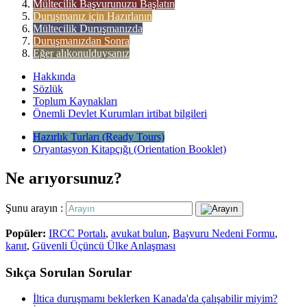
Mültecilik Başvurunuzu Başlatın
Duruşmanız için Hazırlanın
Mültecilik Duruşmanızda
Duruşmanızdan Sonra
Eğer alıkonulduysanız
Hakkında
Sözlük
Toplum Kaynakları
Önemli Devlet Kurumları irtibat bilgileri
Hazırlık Turları (Ready Tours)
Oryantasyon Kitapçığı (Orientation Booklet)
Ne arıyorsunuz?
Şunu arayın :
Popüler:
IRCC Portalı
,
avukat bulun
,
Başvuru Nedeni Formu
,
kanıt
,
Güvenli Üçüncü Ülke Anlaşması
Sıkça Sorulan Sorular
İltica duruşmamı beklerken Kanada'da çalışabilir miyim?