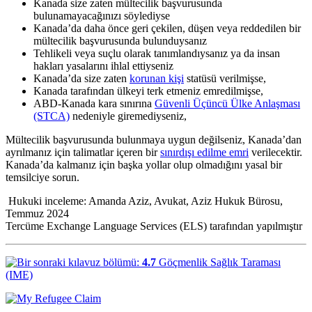
Kanada size zaten mültecilik başvurusunda
bulunamayacağınızı söylediyse
Kanada’da daha önce geri çekilen, düşen veya reddedilen bir
mültecilik başvurusunda bulunduysanız
Tehlikeli veya suçlu olarak tanımlandıysanız ya da insan
hakları yasalarını ihlal ettiyseniz
Kanada’da size zaten
korunan kişi
statüsü verilmişse,
Kanada tarafından ülkeyi terk etmeniz emredilmişse,
ABD-Kanada kara sınırına
Güvenli Üçüncü Ülke Anlaşması
(STCA)
nedeniyle giremediyseniz,
Mültecilik başvurusunda bulunmaya uygun değilseniz, Kanada’dan
ayrılmanız için talimatlar içeren bir
sınırdışı edilme emri
verilecektir.
Kanada’da kalmanız için başka yollar olup olmadığını yasal bir
temsilciye sorun.
Hukuki inceleme: Amanda Aziz, Avukat, Aziz Hukuk Bürosu,
Temmuz 2024
Tercüme Exchange Language Services (ELS) tarafından yapılmıştır
4.7
Göçmenlik Sağlık Taraması
(IME)