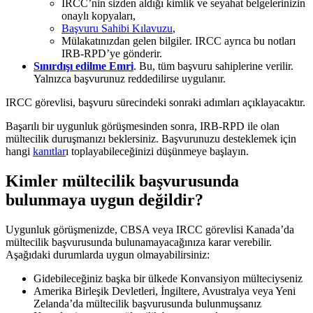
IRCC’nin sizden aldığı kimlik ve seyahat belgelerinizin
onaylı kopyaları,
Başvuru Sahibi Kılavuzu
,
Mülakatınızdan gelen bilgiler. IRCC ayrıca bu notları
IRB-RPD’ye gönderir.
Sınırdışı edilme Emri
. Bu, tüm başvuru sahiplerine verilir.
Yalnızca başvurunuz reddedilirse uygulanır.
IRCC görevlisi, başvuru sürecindeki sonraki adımları açıklayacaktır.
Başarılı bir uygunluk görüşmesinden sonra, IRB-RPD ile olan
mültecilik duruşmanızı beklersiniz. Başvurunuzu desteklemek için
hangi
kanıtlar
ı toplayabileceğinizi düşünmeye başlayın.
Kimler mültecilik başvurusunda
bulunmaya uygun değildir?
Uygunluk görüşmenizde, CBSA veya IRCC görevlisi Kanada’da
mültecilik başvurusunda bulunamayacağınıza karar verebilir.
Aşağıdaki durumlarda uygun olmayabilirsiniz:
Gidebileceğiniz başka bir ülkede Konvansiyon mülteciyseniz
Amerika Birleşik Devletleri, İngiltere, Avustralya veya Yeni
Zelanda’da mültecilik başvurusunda bulunmuşsanız