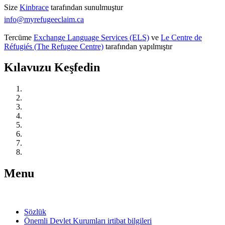
Size
Kinbrace
tarafından sunulmuştur
info@myrefugeeclaim.ca
Tercüme
Exchange Language Services (ELS)
ve
Le Centre de
Réfugiés (The Refugee Centre)
tarafından yapılmıştır
Kılavuzu Keşfedin
Kanada’da Mülteci Korumasını Anlamak
Harekete Geçin: Öğrenin, Bağlantı Kurun ve Hazırlanın
Yasal Temsilci Edinin
Mültecilik Başvurunuzu Başlatın
Duruşmanız için Hazırlanın
Mültecilik Duruşmanızda
Duruşmanızdan Sonra
Eğer alıkonulduysanız
Menu
Sözlük
Önemli Devlet Kurumları irtibat bilgileri