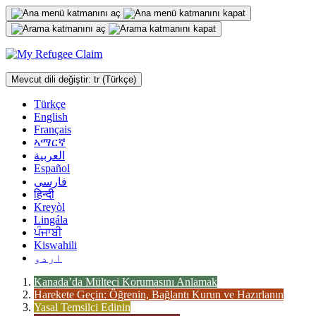
İçeriğe
geç
Mevcut dili değiştir:
tr
(Türkçe)
Türkçe
English
Français
ኣማርኛ
العربية
Español
فارسی
हिन्दी
Kreyòl
Lingála
ਪੰਜਾਬੀ
Kiswahili
اردو
Kanada’da Mülteci Korumasını Anlamak
Harekete Geçin: Öğrenin, Bağlantı Kurun ve Hazırlanın
Yasal Temsilci Edinin