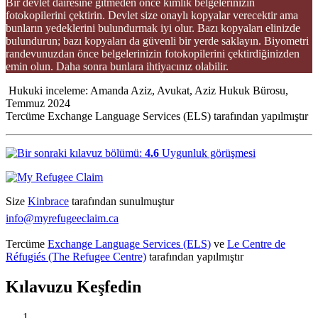
Bir devlet dairesine gitmeden önce kimlik belgelerinizin
fotokopilerini çektirin. Devlet size onaylı kopyalar verecektir ama
bunların yedeklerini bulundurmak iyi olur. Bazı kopyaları elinizde
bulundurun; bazı kopyaları da güvenli bir yerde saklayın. Biyometri
randevunuzdan önce belgelerinizin fotokopilerini çektirdiğinizden
emin olun. Daha sonra bunlara ihtiyacınız olabilir.
Hukuki inceleme: Amanda Aziz, Avukat, Aziz Hukuk Bürosu,
Temmuz 2024
Tercüme Exchange Language Services (ELS) tarafından yapılmıştır
4.6
Uygunluk görüşmesi
Size
Kinbrace
tarafından sunulmuştur
info@myrefugeeclaim.ca
Tercüme
Exchange Language Services (ELS)
ve
Le Centre de
Réfugiés (The Refugee Centre)
tarafından yapılmıştır
Kılavuzu Keşfedin
Kanada’da Mülteci Korumasını Anlamak