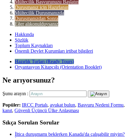
Mültecilik Başvurunuzu Başlatın
Duruşmanız için Hazırlanın
Mültecilik Duruşmanızda
Duruşmanızdan Sonra
Eğer alıkonulduysanız
Hakkında
Sözlük
Toplum Kaynakları
Önemli Devlet Kurumları irtibat bilgileri
Hazırlık Turları (Ready Tours)
Oryantasyon Kitapçığı (Orientation Booklet)
Ne arıyorsunuz?
Şunu arayın :
Popüler:
IRCC Portalı
,
avukat bulun
,
Başvuru Nedeni Formu
,
kanıt
,
Güvenli Üçüncü Ülke Anlaşması
Sıkça Sorulan Sorular
İltica duruşmamı beklerken Kanada'da çalışabilir miyim?