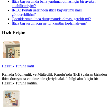
İltica başvurumda bana yardımcı olması için bir avukat
tutabilir miyim?
IRCC Portalı üzerinden iltica başvurumu nasıl
gönderebilirim?
Çocuklarımın iltica duruşmamda olması gerekir mi?
İltica başvurum için ne tür kanıtlar toplamalıyım?
Hızlı Erişim
Hazırlık Turuna katıl
Kanada Göçmenlik ve Mültecilik Kurulu’nda (IRB) çalışan birinden
iltica duruşması ve itiraz süreçleriyle alakalı bilgi almak için bir
Hazırlık Turuna katılın.