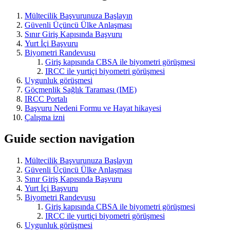
Mültecilik Başvurunuza Başlayın
Güvenli Üçüncü Ülke Anlaşması
Sınır Giriş Kapısında Başvuru
Yurt İçi Başvuru
Biyometri Randevusu
Giriş kapısında CBSA ile biyometri görüşmesi
IRCC ile yurtiçi biyometri görüşmesi
Uygunluk görüşmesi
Göçmenlik Sağlık Taraması (IME)
IRCC Portalı
Başvuru Nedeni Formu ve Hayat hikayesi
Çalışma izni
Guide section navigation
Mültecilik Başvurunuza Başlayın
Güvenli Üçüncü Ülke Anlaşması
Sınır Giriş Kapısında Başvuru
Yurt İçi Başvuru
Biyometri Randevusu
Giriş kapısında CBSA ile biyometri görüşmesi
IRCC ile yurtiçi biyometri görüşmesi
Uygunluk görüşmesi