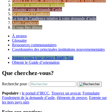
Passez à l’action: Se renseigner, se préparer et rester engagé
Trouver un représentant juridique
Présenter votre demande d’asile
Se préparer à l’audience
Le jour de l’audience relative à votre demande d’asile
Après l’audience
Si vous êtes détenu
À propos
Glossaire
Ressources communautaires
Coordonnées des principales institutions gouvernementales
Joignez-vous à une séance Ready Tour
Obtenir le Guide d’orientation
Que cherchez-vous?
Recherche pour :
Populaire :
le portail d’IRCC
,
Trouvez un avocat
,
Formulaire
Fondement de la demande d’asile
,
éléments de preuve
,
Entente sur
les tiers pays sûrs
Foire aux questions