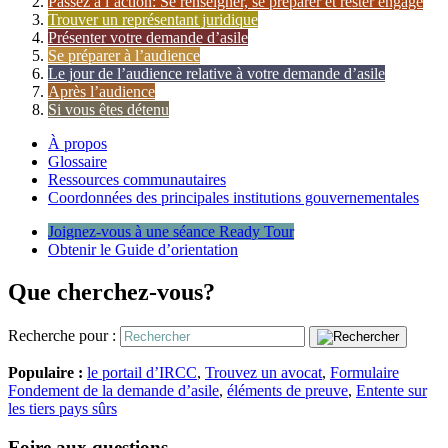
Passez à l’action: Se renseigner, se préparer et rester engagé
Trouver un représentant juridique
Présenter votre demande d’asile
Se préparer à l’audience
Le jour de l’audience relative à votre demande d’asile
Après l’audience
Si vous êtes détenu
À propos
Glossaire
Ressources communautaires
Coordonnées des principales institutions gouvernementales
Joignez-vous à une séance Ready Tour
Obtenir le Guide d’orientation
Que cherchez-vous?
Recherche pour :
Populaire :
le portail d’IRCC
,
Trouvez un avocat
,
Formulaire
Fondement de la demande d’asile
,
éléments de preuve
,
Entente sur
les tiers pays sûrs
Foire aux questions