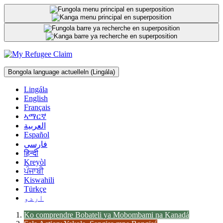
Passer
au
contenu
Bongola language actuelle
ln
(Lingála)
Lingála
English
Français
ኣማርኛ
العربية
Español
فارسی
हिन्दी
Kreyòl
ਪੰਜਾਬੀ
Kiswahili
Türkçe
اردو
Ko comprendre Bobateli ya Mobombami na Kanadá