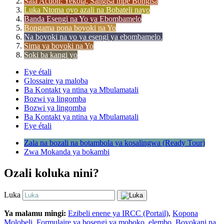
Sala Action: Yekola, Sangisa mpe Bongisá
Luka Ntoma oyo azali na Bobateli nayo
Banda Esengi na Yo ya Ebombamelo
Bongama pona boyoki na Yo
Na boyoki na yo ya esengi ya ebombamelo.
Sima ya boyoki na Yo
Soki ba kangi yo
Eye étali
Glossaire ya maloba
Ba Kontakt ya ntina ya Mbulamatali
Bozwi ya lingomba
Bozwi ya lingomba
Ba Kontakt ya ntina ya Mbulamatali
Eye étali
Zala na bozali na botambola ya kosalingwa (Ready Tour)
Zwa Mokanda ya bokambi
Ozali koluka nini?
Luka
Ya malamu mingi:
Ezibeli enene ya IRCC (Portail)
,
Kopona
Molobeli
,
Formulaire ya bosengi ya moboko
,
elembo
,
Boyokani na