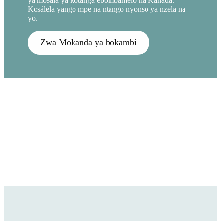
ya mosala ya kotanga ebombamelo na Kanadá.
Kosálela yango mpe na ntango nyonso ya nzela na
yo.
Zwa Mokanda ya bokambi