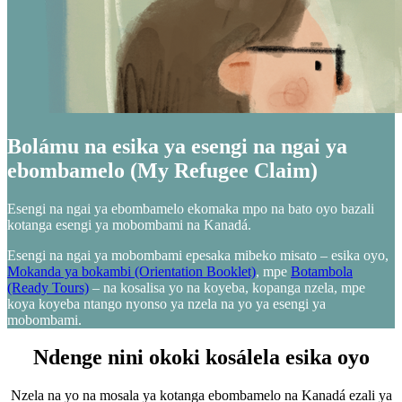
Bolámu na esika ya esengi na ngai ya
ebombamelo (My Refugee Claim)
Esengi na ngai ya ebombamelo ekomaka mpo na bato oyo bazali
kotanga esengi ya mobombami na Kanadá.
Esengi na ngai ya mobombami epesaka mibeko misato – esika oyo,
Mokanda ya bokambi (Orientation Booklet)
, mpe
Botambola
(Ready Tours)
– na kosalisa yo na koyeba, kopanga nzela, mpe
koya koyeba ntango nyonso ya nzela na yo ya esengi ya
mobombami.
Ndenge nini okoki kosálela esika oyo
Nzela na yo na mosala ya kotanga ebombamelo na Kanadá ezali ya