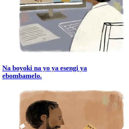
Na boyoki na yo ya esengi ya
ebombamelo.