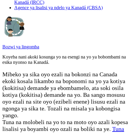
Kanadá (IRCC)
Agence ya lisalisi ya ndelo ya Kanadá (CBSA)
Bozwi ya lingomba
Koyeba nani akoki kosunga yo na esengi na yo ya bobombami na
esika nyonso na Kanadá.
Mibeko ya sika oyo ezali na bokonzi na Canada
ekoki kosala likambo na boponomi na yo ya kotiya
(kokitisa) demande ya ebombamelo, ata soki osila
kotiya (kokitisa) demande na yo. Ba sango mosusu
oyo ezali na site oyo (ezibeli enene) lisusu ezali na
ngonga ya sika te. Tozali na misala ya kobongisa
yango.
Tuna na molobeli na yo to na moto oyo azali kopesa
lisalisi ya boyambi oyo ozali na boliki na ye.
Tuna