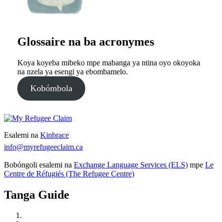
Glossaire na ba acronymes
Koya koyeba mibeko mpe mabanga ya ntina oyo okoyoka
na nzela ya esengi ya ebombamelo.
Kobómbola
Esalemi na
Kinbrace
info@myrefugeeclaim.ca
Bobóngoli esalemi na
Exchange Language Services (ELS)
mpe
Le
Centre de Réfugiés (The Refugee Centre)
Tanga Guide
Ko comprendre Bobateli ya Mobombami na Kanadá