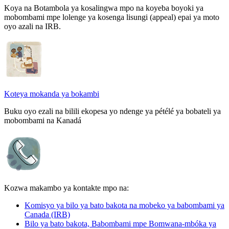
Koya na Botambola ya kosalingwa mpo na koyeba boyoki ya
mobombami mpe lolenge ya kosenga lisungi (appeal) epai ya moto
oyo azali na IRB.
Koteya mokanda ya bokambi
Buku oyo ezali na bilili ekopesa yo ndenge ya pétélé ya bobateli ya
mobombami na Kanadá
Kozwa makambo ya kontakte mpo na:
Komisyo ya bilo ya bato bakota na mobeko ya babombami ya
Canada (IRB)
Bilo ya bato bakota, Babombami mpe Bomwana-mbóka ya