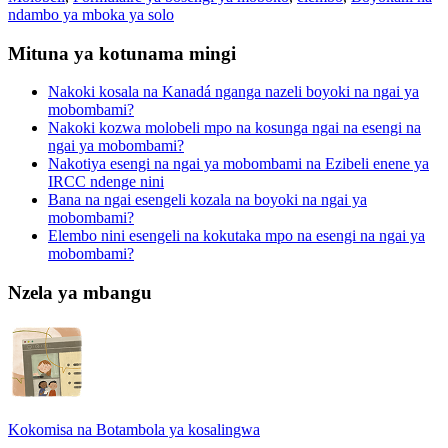
ndambo ya mboka ya solo
Mituna ya kotunama mingi
Nakoki kosala na Kanadá nganga nazeli boyoki na ngai ya
mobombami?
Nakoki kozwa molobeli mpo na kosunga ngai na esengi na
ngai ya mobombami?
Nakotiya esengi na ngai ya mobombami na Ezibeli enene ya
IRCC ndenge nini
Bana na ngai esengeli kozala na boyoki na ngai ya
mobombami?
Elembo nini esengeli na kokutaka mpo na esengi na ngai ya
mobombami?
Nzela ya mbangu
Kokomisa na Botambola ya kosalingwa