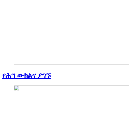
የሕግ ውክልና ያግኙ