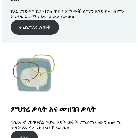
የእኔ የስደተኛ የይገባኛል ጥያቄ ምንጮች ለማን እንደሆኑ፣ ለምን
እንዳሉ እና ማን እንደፈጠረ ይወቁ።
ተጨማሪ እወቅ
ምህፃረ ቃላት እና መዝገበ ቃላት
በስደተኛ የይገባኛል ጥያቄ ሂደት ወቅት የሚሰሟቸውን ጠቃሚ
ቃላት እና ዓረፍተ ነገሮች ይረዱ።
ያስሱ