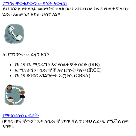
የማስተዋወቂያውን መጽሄት አውርድ
ይህ በሰእል የተደገፈ መጽሄት፣ ቀላል በሆነ አነባብ ስለ ካናዳ የስደተኛ ጥበቃ
ሂደት አጠቃላይ እይታ ይሰጥሃል።
ለ፡ የግንኙነት መረጃን አግኝ
የካናዳ የኢሚግሬሽን እና የስደተኞች ቦርድ (IRB)
ኢሚግሬሽን፣ ስደተኛች እና ዜግነት ካናዳ (IRCC)
የካናዳ ድንበር አገልግሎት ኤጀንሲ (CBSA)
የማህበረሰብ ሀብቶች
በካናዳ በየትኛውም ቦታ ለስደተኛ የይገባኛል ጥያቄህ ሊረዳህ የሚችል ሰው
አግኝ።