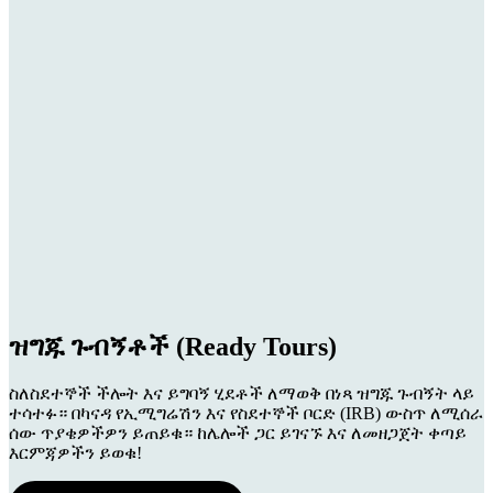
ዝግጁ ጉብኝቶች (Ready Tours)
ስለስደተኞች ችሎት እና ይግባኝ ሂደቶች ለማወቅ በነጻ ዝግጁ ጉብኝት ላይ
ተሳተፉ። በካናዳ የኢሚግሬሽን እና የስደተኞች ቦርድ (IRB) ውስጥ ለሚሰራ
ሰው ጥያቄዎችዎን ይጠይቁ። ከሌሎች ጋር ይገናኙ እና ለመዘጋጀት ቀጣይ
እርምጃዎችን ይወቁ!