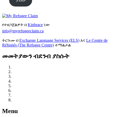
የተዘጋጀልዎት በ
Kinbrace
ነው
info@myrefugeeclaim.ca
ትርጉሙ በ
Exchange Language Services (ELS)
እና
Le Centre de
Réfugiés (The Refugee Centre)
ተማልታል
መመትያውን ብደንብ ያስሱት
በካናዳ ያለውን የስደተኞች ጥበቃን መረዳት
እርምጃ ይውሰዱ፡ ይማሩ፣ ይገናኙ እና ይዘጋጁ
የሕግ ውክልና ያግኙ
የስደተኛ ጥያቄዎን ይጀምሩ
ለመስማት ለችሎትዎ ይዘጋጁ
በእርስዎ የስደተኞች ችሎት ላይ
ችሎትዎ ከሰሙ በኋላ
እርሶ ከታሰሩ
Menu