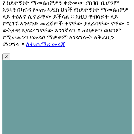
የ ስደተኝነት ማመልከቻዎን ቀድመው ያስገቡ ቢሆንም
እንካን በካናዳ የወጡ ኣዲስ ህጎች የስደተኝነት ማመልከቻዎ
ላይ ተፅእኖ ሊኖራቸው ይችላል ። እዚህ ዌብሳይት ላይ
የሚገኙ ኣንዳንድ መረጃዎች ቀናቸው ያለፈባቸው ናቸው ።
ወቅታዊ እያደረግናቸው እንገኛለን ። ጠበቃዎን ወይንም
የሚታመንን የመልሶ ማቃቃም ኣገልግሎት ኣቅራቢን
ያነጋግሩ ።
ለተጨማሪ መረጃ
✕