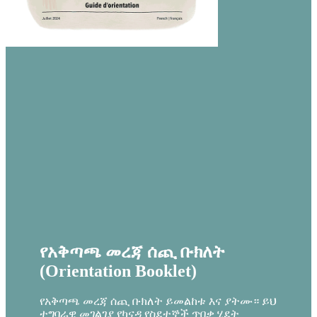
የአቅጣጫ መረጃ ሰጪ ቡክለት
(Orientation Booklet)
የአቅጣጫ መረጃ ሰጪ ቡክለት ይመልከቱ እና ያትሙ። ይህ
ተግባራዊ መገልገያ የካናዳ የስደተኞች ጥበቃ ሂደት