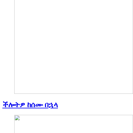
ችሎትዎ ከሰሙ በኋላ