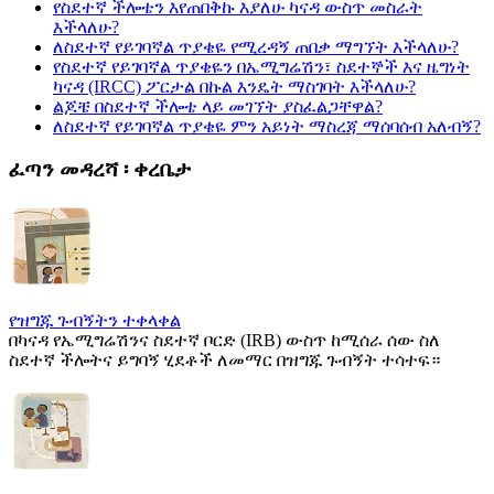
የስደተኛ ችሎቴን እየጠበቅኩ እያለሁ ካናዳ ውስጥ መስራት
እችላለሁ?
ለስደተኛ የይገባኛል ጥያቄዬ የሚረዳኝ ጠበቃ ማግኘት እችላለሁ?
የስደተኛ የይገባኛል ጥያቄዬን በኤሚግሬሽን፣ ስደተኞች እና ዜግነት
ካናዳ (IRCC) ፖርታል በኩል እንዴት ማስገባት እችላለሁ?
ልጆቼ በስደተኛ ችሎቴ ላይ መገኘት ያስፈልጋቸዋል?
ለስደተኛ የይገባኛል ጥያቄዬ ምን አይነት ማስረጃ ማሰባሰብ አለብኝ?
ፈጣን መዳረሻ ፡ ቀረቤታ
የዝግጁ ጉብኝትን ተቀላቀል
በካናዳ የኤሚግሬሽንና ስደተኛ ቦርድ (IRB) ውስጥ ከሚሰራ ሰው ስለ
ስደተኛ ችሎትና ይግባኝ ሂደቶች ለመማር በዝግጁ ጉብኝት ተሳተፍ።