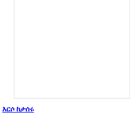
እርሶ ከታሰሩ