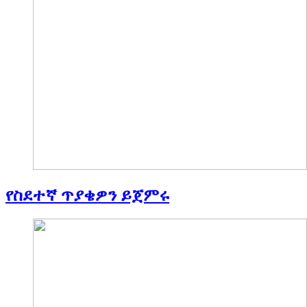
የስደተኛ ጥያቄዎን ይጀምሩ