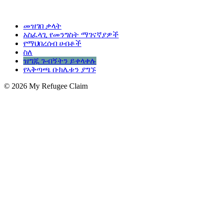
መዝገበ ቃላት
አስፈላጊ የመንግስት ማገናኛያዎች
የማህበረሰብ ሀብቶች
ስለ
ዝግጁ ጉብኝትን ይቀላቀሉ
የኣቅጣጫ ቡክሌቱን ያግኙ
© 2026 My Refugee Claim