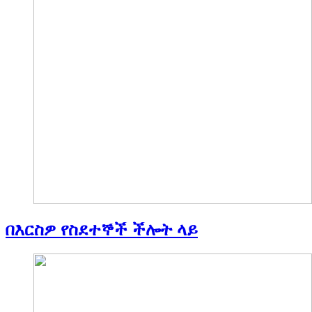
በእርስዎ የስደተኞች ችሎት ላይ