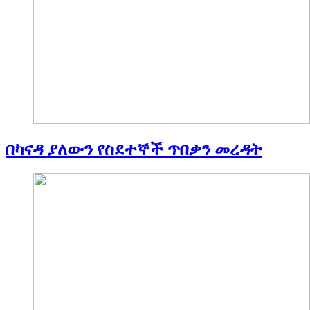
በካናዳ ያለውን የስደተኞች ጥበቃን መረዳት