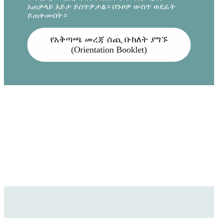
አጠቃላይ እይታ ይሰጥዎታል። በጉዞዎ ውስጥ ወደፊት
ይጠቀሙበት።
የአቅጣጫ መረጃ ሰጪ ቡክለት ያግኙ
(Orientation Booklet)