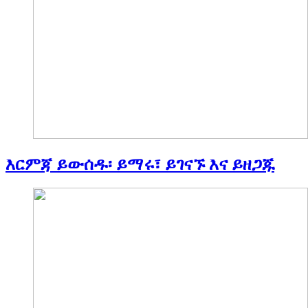
እርምጃ ይውሰዱ፡ ይማሩ፣ ይገናኙ እና ይዘጋጁ