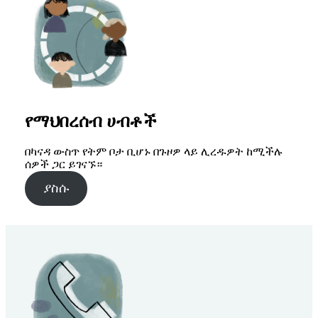
የማህበረሰብ ሀብቶች
በካናዳ ውስጥ የትም ቦታ ቢሆኑ በጉዞዎ ላይ ሊረዱዎት ከሚችሉ
ሰዎች ጋር ይገናኙ።
ያስሱ