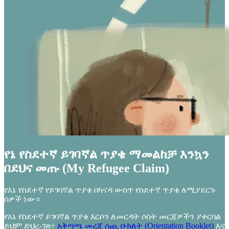
የኔ የስደተኛ ይገባኛል ጥያቄ ማመልከቻ እንኳን
በደህና መጡ (My Refugee Claim)
የእኔ የስደተኛ የይገባኛል ጥያቄ በካናዳ ውስጥ የስደተኛ ጥያቄ ለሚያደርጉ
ሰዎች ነው።
የእኔ የስደተኛ ይገባኛል ጥያቄ እርሶን ለመርዳት ሶስት መርጃዎችን ያቀርባል
ይህም ድህረ-ገጽ፣
አቅጣጫ መረጃ ሰጪ ቡክለት (Orientation Booklet)
እና