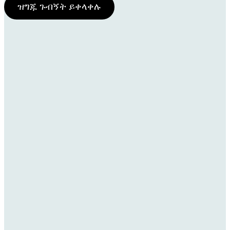
ዝግጁ ጉብኝት ይቀላቀሉ