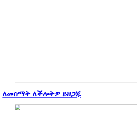
ለመስማት ለችሎትዎ ይዘጋጁ