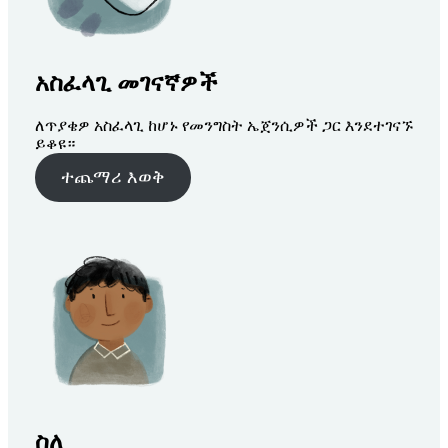
አስፈላጊ መገናኛዎች
ለጥያቄዎ አስፈላጊ ከሆኑ የመንግስት ኤጀንሲዎች ጋር እንደተገናኙ
ይቆዩ።
ተጨማሪ እወቅ
ስለ