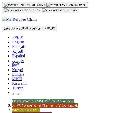
ወደ
ዋናው
ይዘት
መሽጋገር
አሁን ያለውን ቓንቓ ይቀይሩ
am
(ኣማርኛ)
ኣማርኛ
English
Français
العربية
Español
فارسی
हिन्दी
Kreyòl
Lingála
ਪੰਜਾਬੀ
Kiswahili
Türkçe
اردو
በካናዳ ያለውን የስደተኞች ጥበቃን መረዳት
እርምጃ ይውሰዱ፡ ይማሩ፣ ይገናኙ እና ይዘጋጁ
የሕግ ውክልና ያግኙ