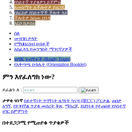
የስደተኛ ጥያቄዎን ይጀምሩ
ለመስማት ለችሎትዎ ይዘጋጁ
በእርስዎ የስደተኞች ችሎት ላይ
ችሎትዎ ከሰሙ በኋላ
እርሶ ከታሰሩ
ስለ
መዝገበ ቃላት
የማህበረሰብ ሀብቶች
አስፈላጊ የመንግስት ማገናኛያዎች
ዝግጁ ጉብኝቶች (Ready Tours)
የአቅጣጫ ቡክሌት (Orientation Booklet)
ምን እየፈለግክ ነው?
ይፈልጉ ለ :
ታዋቂ ዝነኛ
ስደተኝነት ጥገኝነት ዜግነት ካናዳ (IRCC) ፖርታል
,
ጠበቃ
አግኝ
,
የይገባኛል ጥያቄ መሰረት ቅጽ
,
ማስረጃ
,
ደህንነቱ የተጠበቀ የሶስተኛ
ሀገር ስምምነት
በተደጋጋሚ የሚጠየቁ ጥያቄዎች