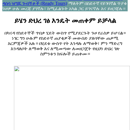
ዳሰሳ ዝግጁ ጉብኝቶች (Ready Tours)
ማለትም በስደተኛ የይገባኛል ጥያቄ
ጉዞዎ ሁሉ መረጃ ያገኛሉ፣ ከሚፈልጉት አካል ጋር ይገናኛሉ እና ይዘጋጃሉ።
ይሄን ድህረ ገፅ እንዴት መጠቀም ይቻላል
በካናዳ የስደተኞች ጥበቃ ሂደት ውስጥ የሚያደርጉት ጉዞ የራስዎ ይሆናል።
ነገር ግን ሁሉም የስደተኛ ጠያቂዎች መውሰድ ያለባቸው ጠቃሚ
እርምጃዎች አሉ። በሂደቱ ውስጥ የት እንዳሉ ለማወቅ፣ ምን ማድረግ
እንዳለቦት ለማወቅ እና ለሚመጣው ለመዘጋጀት የዚህን ድህረ ገጽ
ስምንቱን ክፍሎች ይጠቀሙ።