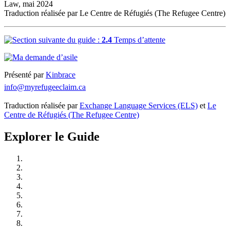
Law, mai 2024
Traduction réalisée par Le Centre de Réfugiés (The Refugee Centre)
2.4
Temps d’attente
Présenté par
Kinbrace
info@myrefugeeclaim.ca
Traduction réalisée par
Exchange Language Services (ELS)
et
Le
Centre de Réfugiés (The Refugee Centre)
Explorer le Guide
Comprendre la protection des réfugiés au Canada
Passez à l’action: Se renseigner, se préparer et rester engagé
Trouver un représentant juridique
Présenter votre demande d’asile
Se préparer à l’audience
Le jour de l’audience relative à votre demande d’asile
Après l’audience
Si vous êtes détenu