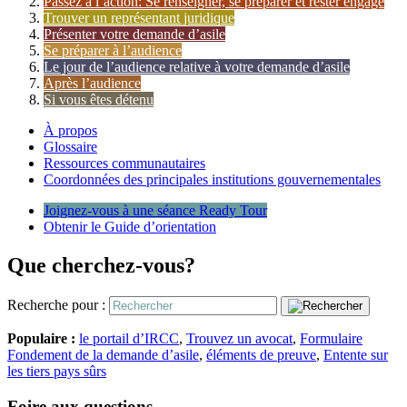
Passez à l’action: Se renseigner, se préparer et rester engagé
Trouver un représentant juridique
Présenter votre demande d’asile
Se préparer à l’audience
Le jour de l’audience relative à votre demande d’asile
Après l’audience
Si vous êtes détenu
À propos
Glossaire
Ressources communautaires
Coordonnées des principales institutions gouvernementales
Joignez-vous à une séance Ready Tour
Obtenir le Guide d’orientation
Que cherchez-vous?
Recherche pour :
Populaire :
le portail d’IRCC
,
Trouvez un avocat
,
Formulaire
Fondement de la demande d’asile
,
éléments de preuve
,
Entente sur
les tiers pays sûrs
Foire aux questions