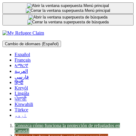
Ir
al
contenido
Cambio de idioma
es
(Español)
Español
Français
ኣማርኛ
العربية
فارسی
हिन्दी
Kreyòl
Lingála
ਪੰਜਾਬੀ
Kiswahili
Türkçe
اردو
Conozca cómo funciona la protección de refugiados en
Canadá