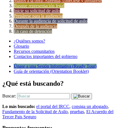
Manos a la obra: Aprenda, conéctese y prepárese
Busque representación legal
Inicie su solicitud de asilo
Prepárese para la audiencia
Durante la audiencia de solicitud de asilo
Después de la audiencia
En caso de detención
¿Quiénes somos?
Glosario
Recursos comunitarios
Contactos importantes del gobierno
Únase a una Sesión Informativa (Ready Tour)
Guía de orientación (Orientation Booklet)
¿Qué está buscando?
Buscar:
Lo más buscado:
el portal del IRCC
,
consiga un abogado
,
Fundamento de la Solicitud de Asilo
,
pruebas
,
El Acuerdo del
Tercer Pais Seguro
Preguntas frecuentes: