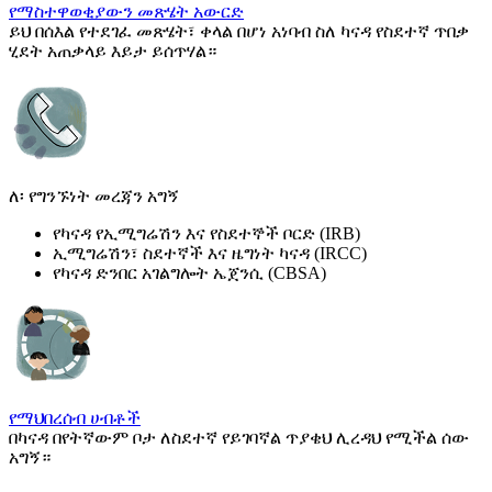
የማስተዋወቂያውን መጽሄት አውርድ
ይህ በሰእል የተደገፈ መጽሄት፣ ቀላል በሆነ አነባብ ስለ ካናዳ የስደተኛ ጥበቃ
ሂደት አጠቃላይ እይታ ይሰጥሃል።
ለ፡ የግንኙነት መረጃን አግኝ
የካናዳ የኢሚግሬሽን እና የስደተኞች ቦርድ (IRB)
ኢሚግሬሽን፣ ስደተኛች እና ዜግነት ካናዳ (IRCC)
የካናዳ ድንበር አገልግሎት ኤጀንሲ (CBSA)
የማህበረሰብ ሀብቶች
በካናዳ በየትኛውም ቦታ ለስደተኛ የይገባኛል ጥያቄህ ሊረዳህ የሚችል ሰው
አግኝ።