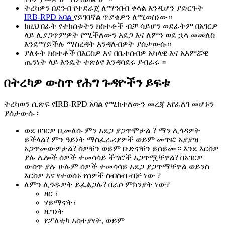
ትረካዎን በደንብ የተደራጀ ለማንበብ ቀላል እንዲሆን ያድርጉት
IRB-RPD አባል
የይገባኛል ጥያቄዎን ለሚወስነው።
ከዚህ በፊት የተከሰቱትን ክስተቶች ብቻ ሳይሆን ወደፊትም በአገርዎ
ላይ ሊያጋጥምዎት የሚችለውን አደጋ እና ለምን ወደ ኋላ መመለስ
እንደማይችሉ ማስረዳት እንዳለብዎት ያሰታውሱ።
ያለፉት ክስተቶች በእርስዎ እና በቤተሰብዎ አካላዊ እና አእምሯዊ
ጤንነት ላይ እንዴት ተጽዕኖ እንዳሳደሩ ያብራሩ ።
በትረካዎ ውስጥ የሕግ ጉዳዮችን ይፍቱ
ትረካወን ሲጽፍ የIRB-RPD አባል የሚከተለውን መረጃ እየፈለገ መሆኑን
ያሰታውሱ ፡
ወደ ሀገርዎ ቢመለሱ ምን አደጋ ያጋጥሞታል ? ማን ሊጎዳዎት
ይችላል? ምን ዓይነት ማስፈራሪያዎች ወይም መጥፎ አያያዝ
አጋጥመውዎታል? ሰዎቹን ወይም ቡድኖቹን ይሰይሙ። እንደ እርስዎ
ያሉ ሌሎች ሰዎች ተመሳሳይ ችግሮች አጋጥሟቸዋል? በአገርዎ
ውስጥ ያሉ ሁሉም ሰዎች ተመሳሳይ አደጋ ያጋጥማቸዋል ወይንስ
እርስዎ እና የተወሰኑ የሰዎች ስብስብ ብቻ ነው ?
ለምን ሊጎዱዎት ይፈልጋሉ? በራሶ ምክንያት ነው?
ዘር ፣
ሃይማኖት፣
ዜግነት
የፖለቲካ አስተያየት, ወይም