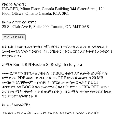
የኮርየሩ ኣድርሻ :
IRB-RPD, Minto Place, Canada Building 344 Slater Street, 12th
Floor Ottawa, Ontario Canada, K1A 0K1
በኣካል ለማድረስ ደሞ :
25 St. Clair Ave E, Suite 200, Toronto, ON M4T 0A8
ምሰራቃዊ ክልል
በ ኩቤክ ፣ ኒው ብራንስዊክ ፣ ኖቫ ስኮሽያ ፣ የፕሪንስ ኤድዋርድ ኣይላንድ ፣
ኒውፋውንድላንድ ፣ ኑናቩት ፣ ኪንግስተን ( ኦንቴርዩ ) እና ኦቶዋ ( ኦንቴርዬ )
የሚኖሩ ከሆነ
ኢሜል Email: RPDEastern-SPRest@irb-cisr.gc.ca
መመርያዎቹን በጥንቃቄ ይከተሉ : የ BOC ቅፁን እና ሌሎች ሰነዶች ካሉ
በሚያያዝ PDF መላክ ይኖርቦታል ። የ PDF ስነዶቹ መጠን ከ 20 MB
መብለጥ የለባቸውም ። ስብጀክት በሚለው መስመር ላይ ፣ የ UCI
ቁጥርዎን እና BOC ቅፁን ይጨምሩ ( ካልዎት ደግሞ የ IRB- RPD ቁጥር
እና የመስማት ችሎት ቀን ይጨምሩበት )። በ ኢሜሉ ዋናው የመፃፍያ ክፍል
ግን ምንም እንዳይፅፉ ።
ኮርየር / ኣድራሾች :
ያሉትን ኣማራጮች መጠቀም ያልቻሉ እንደሆነ ፣ ኮርየር አድራሾች