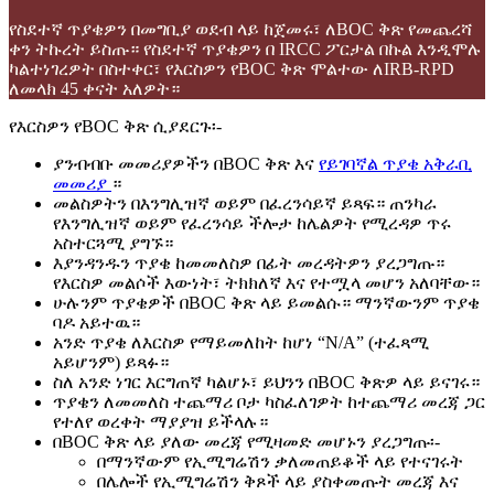
የስደተኛ ጥያቄዎን በመግቢያ ወደብ ላይ ከጀመሩ፣ ለBOC ቅጽ የመጨረሻ
ቀን ትኩረት ይስጡ። የስደተኛ ጥያቄዎን በ IRCC ፖርታል በኩል እንዲሞሉ
ካልተነገረዎት በስተቀር፣ የእርስዎን የBOC ቅጽ ሞልተው ለIRB-RPD
ለመላክ 45 ቀናት አለዎት።
የእርስዎን የBOC ቅጽ ሲያደርጉ፡-
ያንብብቡ መመሪያዎችን በBOC ቅጽ እና
የይገባኛል ጥያቄ አቅራቢ
መመሪያ
።
መልስዎትን በእንግሊዝኛ ወይም በፈረንሳይኛ ይጻፍ። ጠንካራ
የእንግሊዝኛ ወይም የፈረንሳይ ችሎታ ከሌልዎት የሚረዳዎ ጥሩ
አስተርጓሚ ያግኙ።
እያንዳንዱን ጥያቄ ከመመለስዎ በፊት መረዳትዎን ያረጋግጡ።
የእርስዎ መልሶች እውነት፣ ትክክለኛ እና የተሟላ መሆን አለባቸው።
ሁሉንም ጥያቄዎች በBOC ቅጽ ላይ ይመልሱ። ማንኛውንም ጥያቄ
ባዶ አይተዉ።
አንድ ጥያቄ ለእርስዎ የማይመለከት ከሆነ “N/A” (ተፈጻሚ
አይሆንም) ይጻፉ።
ስለ አንድ ነገር እርግጠኛ ካልሆኑ፣ ይህንን በBOC ቅጽዎ ላይ ይናገሩ።
ጥያቄን ለመመለስ ተጨማሪ ቦታ ካስፈለገዎት ከተጨማሪ መረጃ ጋር
የተለየ ወረቀት ማያያዝ ይችላሉ።
በBOC ቅጽ ላይ ያለው መረጃ የሚዛመድ መሆኑን ያረጋግጡ፡-
በማንኛውም የኢሚግሬሽን ቃለመጠይቆች ላይ የተናገሩት
በሌሎች የኢሚግሬሽን ቅጾች ላይ ያስቀመጡት መረጃ እና