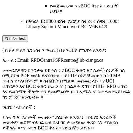
የመጀመሪያውን የBOC ቅጽ እና ደረሰኝ
ይያዙ።
በአካል፡- IRB300 ዌስት ጆርጂያ ስትሪት፣ ስዊት 1600፣
Library Square፣ Vancouver፣ BC V6B 6C9
ማዕከላዊ ክልል
( ከ ኦታዋ እና ኪንግስተን ውጪ ) በ ኦንቴርዬ የሚኖሩ እንደሆነ
ኢመል : Email: RPDCentral-SPRcentre@irb-cisr.gc.ca ​​
መመርያዎቹን በጥንቃቄ ይከተሉ : የ BOC ቅፁን እና ሌሎች ሰነዶች ካሉ
በሚያያዝ PDF መላክ ይኖርቦታል ። የ PDF ስነዶቹ መጠን ከ 20 MB
መብለጥ የለባቸውም ። ስብጀክት በሚለው መስመር ላይ ፣ የ UCI
ቁጥርዎን እና BOC ቅፁን ይጨምሩ ( ካልዎት ደግሞ የ IRB- RPD ቁጥር
እና የመስማት ችሎት ቀን ይጨምሩበት )። በ ኢሜሉ ዋናው የመፃፍያ ክፍል
ግን ምንም እንዳይፅፉ ።
ኮርየር / ኣድራሾች :
ያሉትን ኣማራጮች መጠቀም ያልቻሉ እንደሆነ ፣ ኮርየር አድራሾች
መጠቀም ወይም ብኣካል ወደ በኣከባቢዎ ወዳለው ትሪቡናሉ ማድረስ
ይችላሉ ። የዋናውን BOC ቅፅ እና የደረስኞን ይያዙ ።