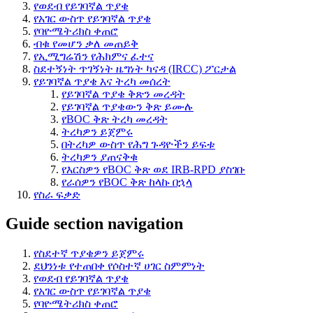
የወደብ የይገባኛል ጥያቄ
የአገር ውስጥ የይገባኛል ጥያቄ
የባዮሜትሪክስ ቀጠሮ
ብቁ የመሆን ቃለ መጠይቅ
የኢሚግሬሽን የሕክምና ፈተና
ስደተኝነት ጥገኝነት ዜግነት ካናዳ (IRCC) ፖርታል
የይገባኛል ጥያቄ እና ትረካ መሰረት
የይገባኛል ጥያቄ ቅጽን መረዳት
የይገባኛል ጥያቄውን ቅጽ ይሙሉ
የBOC ቅጽ ትረካ መረዳት
ትረካዎን ይጀምሩ
በትረካዎ ውስጥ የሕግ ጉዳዮችን ይፍቱ
ትረካዎን ያጠናቅቁ
የእርስዎን የBOC ቅጽ ወደ IRB-RPD ያስገቡ
የራሰዎን የBOC ቅጽ ከላኩ በኋላ
የስራ ፍቃድ
Guide section navigation
የስደተኛ ጥያቄዎን ይጀምሩ
ደህንነቱ የተጠበቀ የሶስተኛ ሀገር ስምምነት
የወደብ የይገባኛል ጥያቄ
የአገር ውስጥ የይገባኛል ጥያቄ
የባዮሜትሪክስ ቀጠሮ