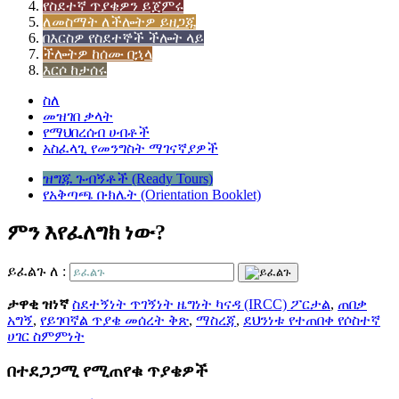
የስደተኛ ጥያቄዎን ይጀምሩ
ለመስማት ለችሎትዎ ይዘጋጁ
በእርስዎ የስደተኞች ችሎት ላይ
ችሎትዎ ከሰሙ በኋላ
እርሶ ከታሰሩ
ስለ
መዝገበ ቃላት
የማህበረሰብ ሀብቶች
አስፈላጊ የመንግስት ማገናኛያዎች
ዝግጁ ጉብኝቶች (Ready Tours)
የአቅጣጫ ቡክሌት (Orientation Booklet)
ምን እየፈለግክ ነው?
ይፈልጉ ለ :
ታዋቂ ዝነኛ
ስደተኝነት ጥገኝነት ዜግነት ካናዳ (IRCC) ፖርታል
,
ጠበቃ
አግኝ
,
የይገባኛል ጥያቄ መሰረት ቅጽ
,
ማስረጃ
,
ደህንነቱ የተጠበቀ የሶስተኛ
ሀገር ስምምነት
በተደጋጋሚ የሚጠየቁ ጥያቄዎች