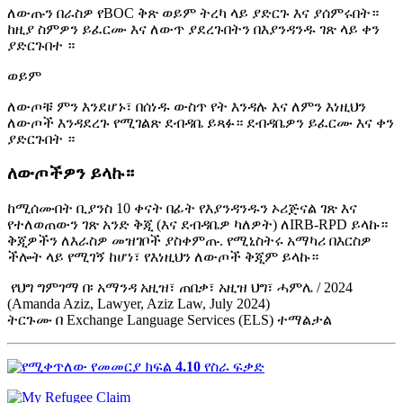
ለውጡን በራስዎ የBOC ቅጽ ወይም ትረካ ላይ ያድርጉ እና ያሰምሩበት።
ከዚያ ስምዎን ይፈርሙ እና ለውጥ ያደረጉበትን በእያንዳንዱ ገጽ ላይ ቀን
ያድርጉበተ ።
ወይም
ለውጦቹ ምን እንደሆኑ፣ በሰነዱ ውስጥ የት እንዳሉ እና ለምን እነዚህን
ለውጦች እንዳደረጉ የሚገልጽ ደብዳቤ ይጻፉ። ደብዳቤዎን ይፈርሙ እና ቀን
ያድርጉበት ።
ለውጦችዎን ይላኩ።
ከሚሰሙበት ቢያንስ 10 ቀናት በፊት የእያንዳንዱን ኦሪጅናል ገጽ እና
የተለወጠውን ገጽ አንድ ቅጂ (እና ደብዳቤዎ ካለዎት) ለIRB-RPD ይላኩ።
ቅጂዎችን ለእራስዎ መዝገቦች ያስቀምጡ. የሚኒስትሩ አማካሪ በእርስዎ
ችሎት ላይ የሚገኝ ከሆነ፣ የእነዚህን ለውጦች ቅጂም ይላኩ።
የህግ ግምገማ በ፡ አማንዳ አዚዝ፣ ጠበቃ፣ አዚዝ ህግ፣ ሓምሌ / 2024
(Amanda Aziz, Lawyer, Aziz Law, July 2024)
ትርጉሙ በ Exchange Language Services (ELS) ተማልታል
4.10
የስራ ፍቃድ