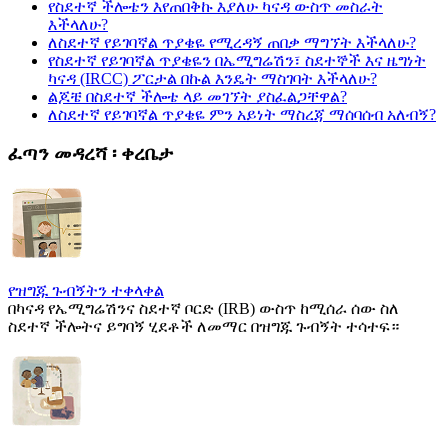
የስደተኛ ችሎቴን እየጠበቅኩ እያለሁ ካናዳ ውስጥ መስራት
እችላለሁ?
ለስደተኛ የይገባኛል ጥያቄዬ የሚረዳኝ ጠበቃ ማግኘት እችላለሁ?
የስደተኛ የይገባኛል ጥያቄዬን በኤሚግሬሽን፣ ስደተኞች እና ዜግነት
ካናዳ (IRCC) ፖርታል በኩል እንዴት ማስገባት እችላለሁ?
ልጆቼ በስደተኛ ችሎቴ ላይ መገኘት ያስፈልጋቸዋል?
ለስደተኛ የይገባኛል ጥያቄዬ ምን አይነት ማስረጃ ማሰባሰብ አለብኝ?
ፈጣን መዳረሻ ፡ ቀረቤታ
የዝግጁ ጉብኝትን ተቀላቀል
በካናዳ የኤሚግሬሽንና ስደተኛ ቦርድ (IRB) ውስጥ ከሚሰራ ሰው ስለ
ስደተኛ ችሎትና ይግባኝ ሂደቶች ለመማር በዝግጁ ጉብኝት ተሳተፍ።