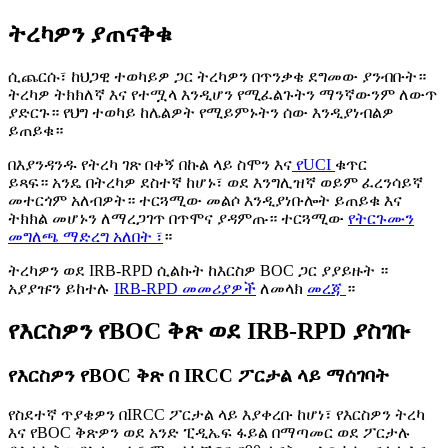
ትረካዎን ያጠናቅቁ
ሲጨርሱ፣ ከህጋዊ ተወካይዎ ጋር ትረካዎን በጥንቃቄ ደግመው ያንብቡት።
ትረካዎ ትክክለኛ እና የተሟላ እንዲሆን የሚፈልጉትን ማንኛውንም ለውጥ
ያድርጉ። የህግ ተወካይ ከሌልዎት የሚይምኑትን ሰው እንዲያነብልዎ
ይጠይቁ።
በእያንዳንዱ የትረካ ገጽ በቀኝ በኩል ላይ ስሞን እና
የUCI
ቁጥር
ይጻፍ። አንዴ በትረካዎ ደስተኛ ከሆኑ፣ ወደ እንግሊዝኛ ወይም ፈረንሳይኛ
መተርጎም አለብዎት። ተርጓሚው መልሶ እንዲያነቡሎት ይጠይቁ እና
ትክክል መሆኑን ለማረጋገጥ በጥሞና ያዳምጡ። ተርጓሚው
የትርጉሙን
መግለጫ ማድረግ አለበት ፣
።
ትረካዎን ወደ IRB-RPD ሲልኩት ከእርስዎ BOC ጋር ያያይዙት ።
አያያዡን ይከተሉ
IRB-RPD መመሪያዎች
ለመላክ
መረጃ
።
የእርስዎን የBOC ቅጽ ወደ IRB-RPD ያስገቡ
የእርስዎን የBOC ቅጽ በ IRCC ፖርታል ላይ ማሰገባት
የስደተኛ ጥያቄዎን በIRCC ፖርታል ላይ እያቀረቡ ከሆነ፣ የእርስዎን ትረካ
እና የBOC ቅጽዎን ወደ አንድ ፒዲኤፍ ፋይል በማጣመር ወደ ፖርታሉ