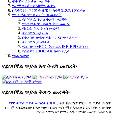
ብቁ የመሆን ቃለ መጠይቅ
የኢሚግሬሽን የሕክምና ፈተና
ስደተኝነት ጥገኝነት ዜግነት ካናዳ (IRCC) ፖርታል
የይገባኛል ጥያቄ እና ትረካ መሰረት
የይገባኛል ጥያቄ ቅጽን መረዳት
የይገባኛል ጥያቄውን ቅጽ ይሙሉ
የBOC ቅጽ ትረካ መረዳት
ትረካዎን ይጀምሩ
በትረካዎ ውስጥ የሕግ ጉዳዮችን ይፍቱ
ትረካዎን ያጠናቅቁ
የእርስዎን የBOC ቅጽ ወደ IRB-RPD ያስገቡ
የራሰዎን የBOC ቅጽ ከላኩ በኋላ
የስራ ፍቃድ
የይገባኛል ጥያቄ እና ትረካ መሰረት
የይገባኛል ጥያቄ ቅጽን መረዳት
የ
የይገባኛል ጥያቄ መሰረት (BOC)
ቅጽ በእርስዎ የስደተኛ ጥያቄ ውስጥ
በጣም አስፈላጊው ሰነድ ነው። በውስጡ፣ ማን እንደሆኑ እና በካናዳ ውስጥ
ጥበቃ ለምን እንደሚፈልጉ ዝርዝር መረጃ ይሰጣሉ።