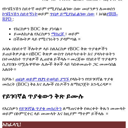
የኮንቬንሽን ስደተኛ ወይም የሚያስፈልገው ሰው መሆንዎን ለመወሰን
ኮንቬንሽን ስደተኝነት
ወይም
ጥበቃ ይሚያስፈልገው ሰው
፣ አባል
የIRB-
RPD
:
የእርስዎን BOC ቅጽ ያነባል።
ይመለከታል የእርስዎን
ማስረጃ
፣ ወይም
በችሎትዎ ላይ የሚናገሩትን ያዳምጣል ።
አባሉ በስደተኛ ችሎትዎ ላይ ስለእርስዎ የBOC ቅጽ ጥያቄዎችን
ይጠይቅዎታል። በBOC ቅጽዎ ውስጥ ስላተካተቱት እና ያላካተቱትን
በተመለከተ ጥያቄዎች ሊጠየቁ ይችላሉ። መረጃው የስደተኛ ጥያቄዎን
ሲያስገቡ ባሟሉዋቸው ሌሎች ቅጾች ላይ ካስቀመጡት ጋር መመሳሰል
አለበት።
ከቻሉ፣
ጠበቃ ወይም የህግ ተወካይ ያግኙ
የላኩትን የየይገባኛል ጥያቄ
መሰረት (BOC) ቅፅ እና ሌሎች ሰነዶችን ለማዘጋጀት እንዲረዳዎ።
የይገባኛል ጥያቄውን ቅጽ ይሙሉ
የእርስዎን
የይገባኛል ጥያቄ መሰረትን
ለማጠናቀቅ የወረቀት ቅጹን መሙላት
ወይም በኮምፒተር ላይ መሙላት እና ከዚያም ማተም ይችላሉ ።
አስፈላጊ!