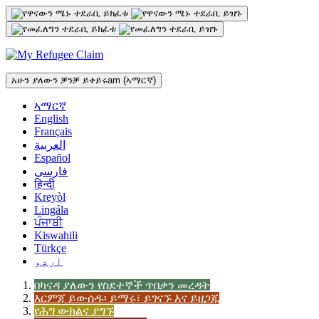
ወደ
ዋናው
ይዘት
መሽጋገር
አሁን ያለውን ቓንቓ ይቀይሩ
am
(ኣማርኛ)
ኣማርኛ
English
Français
العربية
Español
فارسی
हिन्दी
Kreyòl
Lingála
ਪੰਜਾਬੀ
Kiswahili
Türkçe
اردو
በካናዳ ያለውን የስደተኞች ጥበቃን መረዳት
እርምጃ ይውሰዱ፡ ይማሩ፣ ይገናኙ እና ይዘጋጁ
የሕግ ውክልና ያግኙ