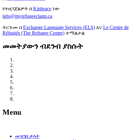
የተዘጋጀልዎት በ
Kinbrace
ነው
info@myrefugeeclaim.ca
ትርጉሙ በ
Exchange Language Services (ELS)
እና
Le Centre de
Réfugiés (The Refugee Centre)
ተማልታል
መመትያውን ብደንብ ያስሱት
በካናዳ ያለውን የስደተኞች ጥበቃን መረዳት
እርምጃ ይውሰዱ፡ ይማሩ፣ ይገናኙ እና ይዘጋጁ
የሕግ ውክልና ያግኙ
የስደተኛ ጥያቄዎን ይጀምሩ
ለመስማት ለችሎትዎ ይዘጋጁ
በእርስዎ የስደተኞች ችሎት ላይ
ችሎትዎ ከሰሙ በኋላ
እርሶ ከታሰሩ
Menu
መዝገበ ቃላት