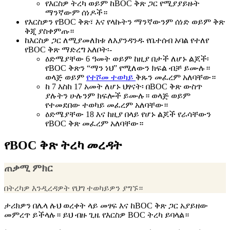
የእርስዎ ትረካ ወይም ከBOC ቅጽ ጋር የሚያያይዙት
ማንኛውም ሰነዶች።
የእርስዎን የBOC ቅጽ፣ እና የላኩትን ማንኛውንም ሰነድ ወይም ቅጽ
ቅጂ ያስቀምጡ።
ከእርስዎ ጋር ለሚያመለክቱ ለእያንዳንዱ የቤተሰብ አባል የተለየ
የBOC ቅጽ ማድረግ አለቦት፡-
ዕድሜያቸው 6 ዓመት ወይም ከዚያ በታች ለሆኑ ልጆች፡
የBOC ቅጽን “ማን ነህ” የሚለውን ክፍል ብቻ ይሙሉ።
ወላጅ ወይም
የተሾመ ተወካይ
ቅጹን መፈረም አለባቸው።
ከ 7 እስከ 17 አመት ለሆኑ ህፃናት፡ በBOC ቅጽ ውስጥ
ያሉትን ሁሉንም ክፍሎች ይሙሉ። ወላጅ ወይም
የተመደበው ተወካይ መፈረም አለባቸው።
ዕድሜያቸው 18 እና ከዚያ በላይ የሆኑ ልጆች የራሳቸውን
የBOC ቅጽ መፈረም አለባቸው።
የBOC ቅጽ ትረካ መረዳት
ጠቃሚ ምክር
በትረካዎ እንዲረዳዎት የህግ ተወካይዎን ያግኙ።
ታሪክዎን በሌላ ሉህ ወረቀት ላይ መፃፍ እና ከBOC ቅጽ ጋር አያይዘው
መምረጥ ይችላሉ። ይህ ብዙ ጊዜ የእርስዎ BOC ትረካ ይባላል።