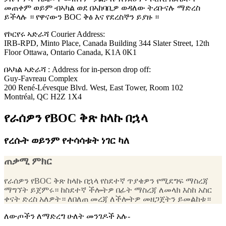
መጠቀም ወይም ብኣካል ወደ በኣከባቢዎ ወዳለው ትሪቡናሉ ማድረስ
ይችላሉ ። የዋናውን BOC ቅፅ እና የደረስኞን ይያዙ ።
የኮርየሩ ኣድራሻ Courier Address:
IRB-RPD, Minto Place, Canada Building 344 Slater Street, 12th
Floor Ottawa, Ontario Canada, K1A 0K1
በኣካል ኣድራሻ : Address for in-person drop off:
Guy-Favreau​ Complex
200 René-Lévesque Blvd. West, East Tower, Room 102
Montréal, QC H2Z 1X4
የራሰዎን የBOC ቅጽ ከላኩ በኋላ
የረሱት ወይንም የተሳሳቱት ነገር ካለ
ጠቃሚ ምክር
የራሰዎን የBOC ቅጽ ከላኩ በኋላ የስደተኛ ጥያቄዎን የሚደግፍ ማስረጃ
ማግኘት ይጀምሩ። ከስደተኛ ችሎትዎ በፊት ማስረጃ ለመላክ እስከ አስር
ቀናት ድረስ አለዎት። ለበለጠ መረጃ ለችሎትዎ መዘጋጀትን ይመልከቱ።
ለውጦችን ለማድረግ ሁለት መንገዶች አሉ-