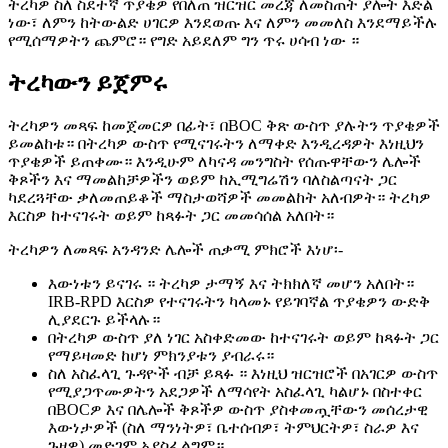
ትረካዎ ስለ ስደተኛ ጥያቄዎ የበለጠ ዝርዝር መረጃ ለመስጠት ያሎት እድል
ነው፣ ለምን ከትውልድ ሀገርዎ እንደወጡ እና ለምን መመለስ እንደማይችሉ
የሚሰማዎትን ጨምሮ። የግድ አይደለም ግን ጥሩ ሀሳብ ነው ።
ትረካውን ይጀምሩ
ትረካዎን መጻፍ ከመጀመርዎ በፊት፣ በBOC ቅጽ ውስጥ ያሉትን ጥያቄዎች
ይመልከቱ። በትረካዎ ውስጥ የሚናገሩትን ለማቀድ እንዲረዳዎት እነዚህን
ጥያቄዎች ይጠቀሙ። እንዲሁም ለካናዳ መንግስት የሰጡዋቸውን ሌሎች
ቅጾችን እና ማመልከቻዎችን ወይም ከኢሚግሬሽን ባለስልጣናት ጋር
ካደረጓቸው ቃለመጠይቆች ማስታወሻዎች መመልከት አለብዎት። ትረካዎ
እርስዎ ከተናገሩት ወይም ከጻፉት ጋር መመሳሰል አለበት።
ትረካዎን ለመጻፍ አንዳንድ ሌሎች ጠቃሚ ምክሮች እነሆ፡-
እውነቱን ይናገሩ ። ትረካዎ ታማኝ እና ትክክለኛ መሆን አለበት።
IRB-RPD እርስዎ የተናገሩትን ካላመኑ የይገባኛል ጥያቄዎን ውድቅ
ሊያደርጉ ይችላሉ።
በትረካዎ ውስጥ ያለ ነገር አስቀድመው ከተናገሩት ወይም ከጻፉት ጋር
የማይዛመድ ከሆነ ምክንያቱን ያብራሩ።
ስለ አስፈላጊ ጉዳዮች ብቻ ይጻፉ ። እነዚህ ዝርዝሮች በአገርዎ ውስጥ
የሚያጋጥሙዎትን አደጋዎች ለማሳየት አስፈላጊ ካልሆኑ በስተቀር
በBOCዎ እና በሌሎች ቅጾችዎ ውስጥ ያስቀመጧቸውን መሰረታዊ
እውነታዎች (ስለ ማንነትዎ፣ ቤተሰብዎ፣ ትምህርትዎ፣ ስራዎ እና
ጉዞዎ) መድገም አያስፈልግም።