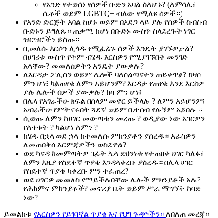
የአንድ የተወሰነ የሰዎች ቡድን አባል ስለሆኑ? (ለምሳሌ፣
ሴቶች ወይም LGBTQ+ ብለው የሚለዩ ሰዎች።)
የአንድ ድርጅት አባል ከሆኑ ወይም በአደጋ ላይ ያሉ የሰዎች ስብስብ
ቡድኑን ይግለጹ። ጠቃሚ ከሆነ በቡድኑ ውስጥ ስላደረጉት ነገር
ዝርዝሮችን ይስጡ።
ቢመለሱ እርሶን ሊጎዱ የሚፈልጉ ሰዎች እንዴት ያገኙዎታል?
በሀገሪቱ ውስጥ የትም ብሄዱ እርስዎን የሚያገኙበት መንገድ
አላቸው? መመለሰዎትን እንዴት ያውቃሉ?
ለእርዳታ ፖሊስን ወይም ሌሎች ባለስልጣናትን ጠይቀዋል? ከዛሰ
ምን ሆነ፧ ካልጠየቁ ለምን አይሆንም? እርዳታ የጠየቁ እንደ እርስዎ
ያሉ ሌሎች ሰዎች ያውቃሉ? ከዛ ምን ሆነ፧
በሌላ የአገራችሁ ክፍል በሰላም መኖር ይችላሉ ? ለምን አይሆንም፧
አብራችሁ የምትኖሩበት ጓደኛ ወይም ቤተሰብ የሉኝም አይበሉ ።
ሲወጡ ለምን ከሀገር መውጣቱን መረጡ ? ወዲያው ነው አገርዎን
የለቀቁት ? ካልሆነ ለምን ?
ከሄዱ በኋላ ወደ ኋላ ከተመለሱ ምክንያቶን ያሰረዱ። እራስዎን
ለመጠበቅሰ እርምጃዎችን ወስደዋል?
ወደ ካናዳ ከመምጣትዎ በፊት ሌላ ደህንነቱ የተጠበቀ ሀገር ካለፉ፣
ለምን እዚያ የስደተኛ ጥያቄ እንዳላቀረቡ ያስረዱ። በሌላ ሀገር
የስደተኛ ጥያቄ ካቀረቡ ምን ተፈጠረ?
ወደ ሀገርዎ መመለስ የማይችሉባቸው ሌሎች ምክንያቶች አሉ?
የሕክምና ምክንያቶች? መኖሪያ ቤት ወይም ሥራ ማግኘት ከባድ
ነው?
ይመልከቱ
የእርስዎን የይገባኛል ጥያቄ እና የህግ ጉዳዮችን።
ለበለጠ መረጃ።