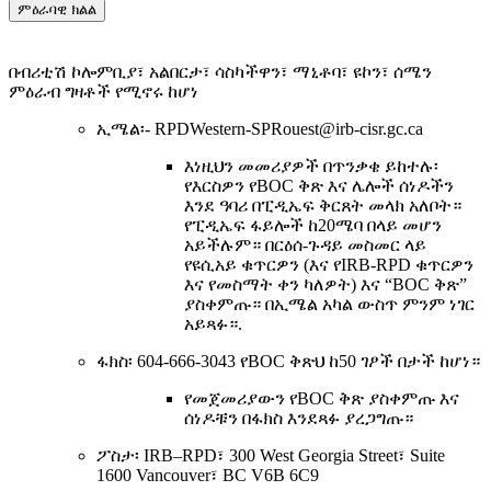
ምዕራባዊ ክልል
በብሪቲሽ ኮሎምቢያ፣ አልበርታ፣ ሳስካችዋን፣ ማኒቶባ፣ ዩኮን፣ ሰሜን
ምዕራብ ግዛቶች የሚኖሩ ከሆነ
ኢሜል፡- RPDWestern-SPRouest@irb-cisr.gc.ca
እነዚህን መመሪያዎች በጥንቃቄ ይከተሉ፡
የእርስዎን የBOC ቅጽ እና ሌሎች ሰነዶችን
እንደ ዓባሪ በፒዲኤፍ ቅርጸት መላክ አለቦት።
የፒዲኤፍ ፋይሎች ከ20ሜባ በላይ መሆን
አይችሉም። በርዕሰ-ጉዳይ መስመር ላይ
የዩሲአይ ቁጥርዎን (እና የIRB-RPD ቁጥርዎን
እና የመስማት ቀን ካለዎት) እና “BOC ቅጽ”
ያስቀምጡ። በኢሜል አካል ውስጥ ምንም ነገር
አይጻፉ።.
ፋክስ፡ 604-666-3043 የBOC ቅጽህ ከ50 ገፆች በታች ከሆነ።
የመጀመሪያውን የBOC ቅጽ ያስቀምጡ እና
ሰነዶቹን በፋክስ እንደጻፉ ያረጋግጡ።
ፖስታ፡ IRB–RPD፣ 300 West Georgia Street፣ Suite
1600 Vancouver፣ BC V6B 6C9