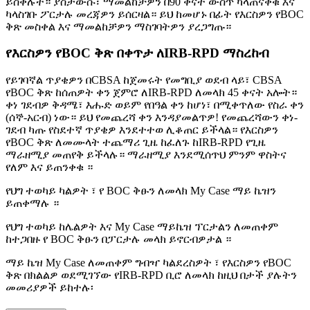
ይስቀሉት። ያስታውሱ፣ ማመልከቻዎን በ90 ቀናት ውስጥ ካላጠናቀቁ እና
ካላስገቡ ፖርታሉ መረጃዎን ይሰርዛል። ይህ ከመሆኑ በፊት የእርስዎን የBOC
ቅጽ መስቀል እና ማመልከቻዎን ማስገባትዎን ያረጋግጡ።
የእርስዎን የBOC ቅጽ በቀጥታ ለIRB-RPD ማስረከብ
የይገባኛል ጥያቄዎን በCBSA ከጀመሩት የመግቢያ ወደብ ላይ፣ CBSA
የBOC ቅጽ ከሰጠዎት ቀን ጀምሮ ለIRB-RPD ለመላክ 45 ቀናት አሎት።
ቀነ ገደብዎ ቅዳሜ፣ እሑድ ወይም የበዓል ቀን ከሆነ፣ በሚቀጥለው የስራ ቀን
(ሰኞ-አርብ) ነው። ይህ የመጨረሻ ቀን እንዳያመልጥዎ! የመጨረሻውን ቀነ-
ገደብ ካጡ የስደተኛ ጥያቄዎ እንደተተወ ሊቆጠር ይችላል። የእርስዎን
የBOC ቅጽ ለመሙላት ተጨማሪ ጊዜ ከፈለጉ ከIRB-RPD የጊዜ
ማራዘሚያ መጠየቅ ይችላሉ። ማራዘሚያ እንደሚሰጥህ ምንም ዋስትና
የለም እና ይጠንቀቁ ።
የህግ ተወካይ ካልዎት ፣ የ BOC ቅፁን ለመላክ My Case ማይ ኬዝን
ይጠቀማሉ ።
የህግ ተወካይ ከሌልዎት እና My Case ማይኬዝ ፕርታልን ለመጠቀም
ከተጋበዙ የ BOC ቅፁን በፓርታሉ መላክ ይኖርብዎታል ።
ማይ ኬዝ My Case ለመጠቀም ግብዣ ካልደረስዎት ፣ የእርስዎን የBOC
ቅጽ በክልልዎ ወደሚገኘው የIRB-RPD ቢሮ ለመላክ ከዚህ በታች ያሉትን
መመሪያዎች ይከተሉ፡