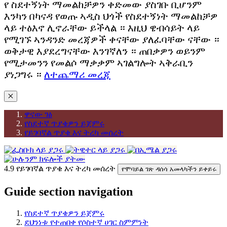
የ ስደተኝነት ማመልከቻዎን ቀድመው ያስገቡ ቢሆንም
እንካን በካናዳ የወጡ ኣዲስ ህጎች የስደተኝነት ማመልከቻዎ
ላይ ተፅእኖ ሊኖራቸው ይችላል ። እዚህ ዌብሳይት ላይ
የሚገኙ ኣንዳንድ መረጃዎች ቀናቸው ያለፈባቸው ናቸው ።
ወቅታዊ እያደረግናቸው እንገኛለን ። ጠበቃዎን ወይንም
የሚታመንን የመልሶ ማቃቃም ኣገልግሎት ኣቅራቢን
ያነጋግሩ ።
ለተጨማሪ መረጃ
✕
ዋናው ገፅ
የስደተኛ ጥያቄዎን ይጀምሩ
የይገባኛል ጥያቄ እና ትረካ መሰረት
4.9 የይገባኛል ጥያቄ እና ትረካ መሰረት
የሞባይል ገጽ ​​ዳሰሳ አመላካችን ይቀይሩ
Guide section navigation
የስደተኛ ጥያቄዎን ይጀምሩ
ደህንነቱ የተጠበቀ የሶስተኛ ሀገር ስምምነት