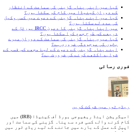
کیا میں اپنی پناہ گزینی کی سماعت کے انتظار
کے دوران کینیڈا میں کام کر سکتا ہوں؟
کیا میں اپنے پناہ گزینی کے دعوے میں کسی وکیل
کی مدد لے سکتا ہوں؟
میں اپنا پناہ گزینی کا دعویٰ IRCC پورٹل کے
ذریعے کس طرح جمع کرا سکتا ہوں؟
کیا میری پناہ گزینی کی سماعت کے دوران میرے
بچّوں کی موجودگی ضروری ہے؟
اپنے پناہ گزینی کے دعوے کے لیۓ مجھے کس قسم کے
شواہد اکٹھے کرنے کی ضرورت ہے؟
فوری رسا‎‎ئی
ریڈی ٹور میں شرکت کریں
امیگریشن اینڈ ریفیوجی بورڈ آف کینیڈا (IRB) میں
کام کرنے والے کسی فرد سے پناہ گزینی کی سماعت اور
اپیل کے عمل کے بارے میں جاننے کے لیے ریڈی ٹور میں