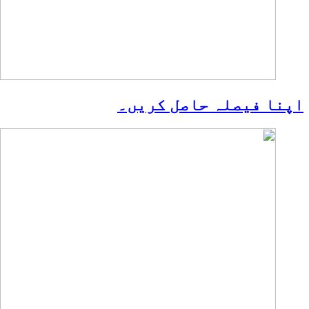
اپنا فیصلہ حاصل کریں۔