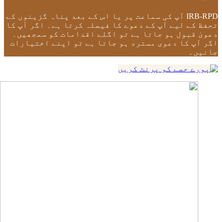
IRB-RPD آپ کی سماعت پر یا اس کے بعد پناہ گزینوں کے
تحفظ کے لیے آپ کے دعوے کا فیصلہ کرتا ہے۔ اگر آپ کا
دعویٰ قبول ہو جاتا ہے تو اگلے اقدامات کو سمجھیں۔
اگر آپ کا دعوی مسترد ہو جاتا ہے تو اپنے اختیارات
جانیں۔