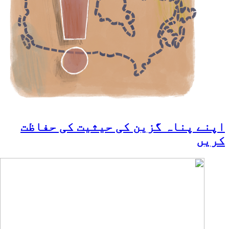
اپنے پناہ گزین کی حیثیت کی حفاظت
کریں