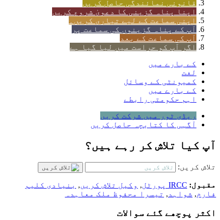
قانونی نمائندگی حاصل کریں
اپنا پناہ گزینی کا دعویٰ شروع کریں
اپنی سماعت کے لیے تیاری کریں۔
آپ کے پناہ گزینوں کی سماعت پر
آپ کی سماعت کے بعد
اگر آپ کو حراست میں لیا گیا ہے
کے بارے میں
لغت
کمیونٹی کے وسائل
کے بارے میں
اہم حکومتی رابطے
ریڈی ٹور میں شرکت کریں
آگہی کا کتابچہ حاصل کریں
آپ کیا تلاش کر رہے ہیں؟
تلاش کریں:
مقبول:
IRCC پورٹل
,
وکیل تلاش کریں
,
بنیادی کلیم
فارم
,
شواہد
,
تیسرا محفوظ ملک معاہدہ
اکثر پوچھے گئے سوالات