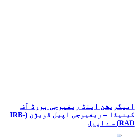
امیگریشن اینڈ ریفیوجی بورڈ آف
کینیڈا – ریفیوجی اپیل ڈویژن (IRB-
RAD) سے اپیل