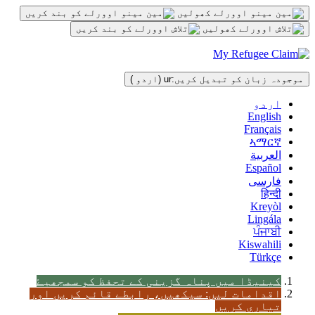
مواد
پر
جائیں
موجودہ زبان کو تبدیل کریں:
ur
(اردو )
اردو
English
Français
ኣማርኛ
العربية
Español
فارسی
हिन्दी
Kreyòl
Lingála
ਪੰਜਾਬੀ
Kiswahili
Türkçe
کینیڈا میں پناہ گزینی کے تحفظ کو سمجھیۓ
اقدامات لیں: سیکھیں، رابطے قائم کریں اور
تیاری کریں