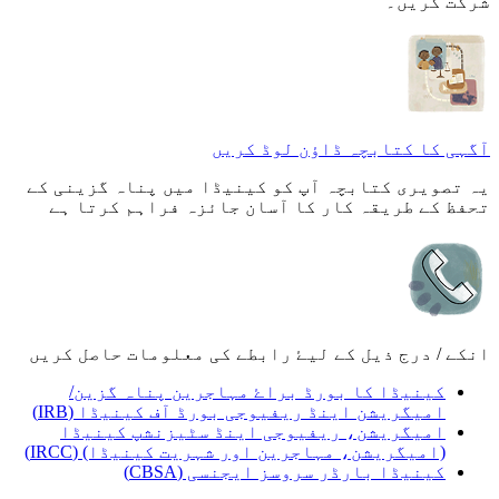
شرکت کریں۔
آگہی کا کتابچہ ڈاؤن لوڈ کریں
یہ تصویری کتابچہ آپ کو کینیڈا میں پناہ گزینی کے
تحفظ کے طریقہ کار کا آسان جائزہ فراہم کرتا ہے
انکے / درج ذیل کے لیۓ رابطے کی معلومات حاصل کریں
کینیڈا کا بورڈ براۓ مہاجرین پناہ گزین/
امیگریشن اینڈ ریفیوجی بورڈ آف کینیڈا (IRB)
امیگریشن، ریفیوجی اینڈ سٹیزنشپ کینیڈا
(امیگریشن، مہاجرین اور شہریت کینیڈا) (IRCC)
کینیڈا بارڈر سروسز ایجنسی (CBSA)