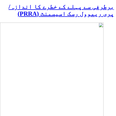
برطرفی سے پہلے کے خطرے کا اندازہ/
پری ریموول رسک اسیسمنٹ (PRRA)