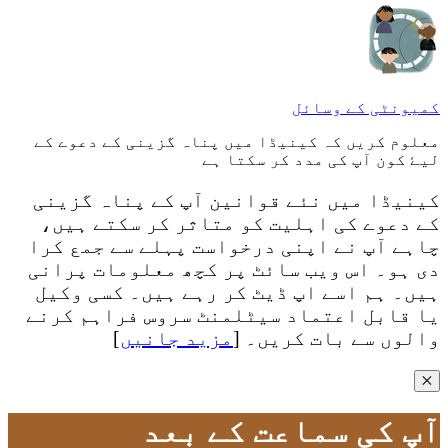
کمیونٹی کے وسائل
معلوم کریں کہ کینیڈا میں پناہ گزینی کے دعوے کے
لیۓ کون آپ کی مدد کر سکتا ہے
کینیڈا میں نئے قوانین آپ کے پناہ گزینی
کے دعوے کی اہلیت کو متاثر کر سکتے ہیں،
چاہے آپ نے اپنی درخواست پہلے سے جمع کرا
دی ہو۔ اس ویب سائٹ پر کچھ معلومات پرانی
ہیں۔ ہم اسے اپ ڈیٹ کر رہے ہیں۔ کسی وکیل
یا قابل اعتماد سیٹلمنٹ سروس فراہم کرنے
والوں سے بات کریں۔ [
مزید جانیں
]
✕
آپ کی سماعت کے بعد