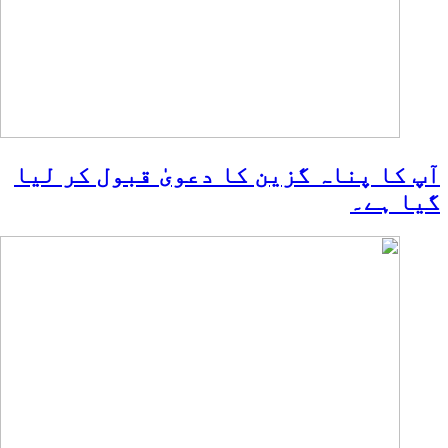
آپ کا پناہ گزین کا دعویٰ قبول کر لیا
گیا ہے۔