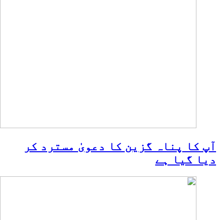
آپ کا پناہ گزین کا دعویٰ مسترد کر
دیا گیا ہے