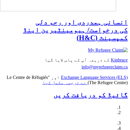
انسانی ہمدردی اور رحم دلی
کی درخواست/ ہیومینٹیرین اینڈ
کمپسینٹ (H&C)
Kinbrace
کے ذریعہ آپ کے پاس لایا گیا
info@myrefugeeclaim.ca
Exchange Language Services (ELS)
اور "Le Centre de Réfugiés
(The Refugee Centre)
نے ترجمہ مکمل کیا
گائیڈ کو دریافت کریں
کینیڈا میں پناہ گزینی کے تحفظ کو سمجھیۓ
اقدامات لیں: سیکھیں، رابطے قائم کریں اور
تیاری کریں
قانونی نمائندگی حاصل کریں
اپنا پناہ گزینی کا دعویٰ شروع کریں