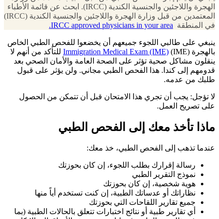
الهجرة واللاجئين والجنسية الكندية (IRCC). ابحث عن قائمة الأطباء
المعتمدين من قبل وزارة الهجرة واللاجئين والجنسية الكندية (IRCC)
في المنطقة
IRCC approved physicians in your area.
ينبغي على طالبي اللجوء جميعهم أن يخضعوا للفحص الطبي الخاص
بالهجرة (IME)
Immigration Medical Exam (IME)
للتأكد من أنهم لا
ينقلون مشاكل صحية تؤثر على الصحة العامة والأمان الصحي بعد
قدومهم إلى كندا. هذا الفحص الطبي مجاني. ولن يؤثر على قبول
طلبك من عدمه.
لا تؤجل: يجب أن تجري هذا الامتحان قبل أن تتمكن من الحصول
على تصريح العمل.
ماذا تأخذ معك إلى الفحص الطبي
عندما تذهب إلى الفحص الطبي، خذ معك:
رسالة إقرارك بطلب اللجوء، إن كان بحوزتك
نموذج التقرير الطبي
هوية شخصية، إن كان بحوزتك
نظاراتك أو عدساتك الطبية، إن كنت تستخدم أياً منها
جميع تقارير اللقاحات التي بحوزتك
أي تقارير طبية أو نتائج اختبارات تتعلق بالحالات الطبية (بما