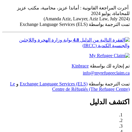
أجرت المراجعة القانونية : أماندا عزيز، محامية، مكتب عزيز
للمحاماة، يوليو 2024
(Amanda Aziz, Lawyer, Aziz Law, July 2024)
تمت الترجمة بواسطة Exchange Language Services (ELS)
4.8
بوابة وزارة الهجرة واللاجئين
والجنسية الكندية (IRCC)
تم إنجازه لك بواسطة
Kinbrace
info@myrefugeeclaim.ca
تمت الترجمة بواسطة
Exchange Language Services (ELS)
و
Le
Centre de Réfugiés (The Refugee Centre)
اكتشف الدليل
افهم قوانين حماية اللاجئين في كندا
اتخذ إجراءً: تعلم، وتواصل، واستعد
احصل على التمثيل القانوني
ابدأ طلب اللجوء الخاص بك