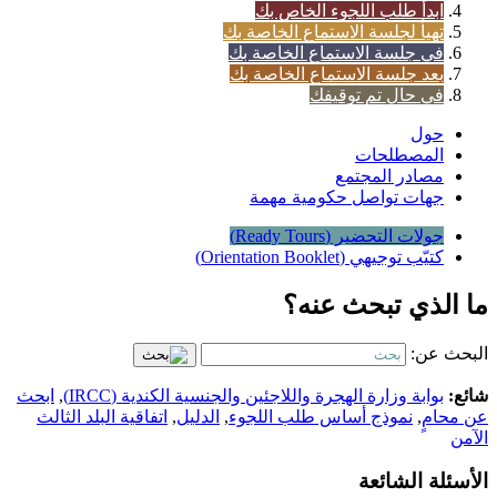
ابدأ طلب اللجوء الخاص بك
تهيأ لجلسة الاستماع الخاصة بك
في جلسة الاستماع الخاصة بك
بعد جلسة الاستماع الخاصة بك
في حال تم توقيفك
حول
المصطلحات
مصادر المجتمع
جهات تواصل حكومية مهمة
جولات التحضير (Ready Tours)
كتيّب توجيهي (Orientation Booklet)
ما الذي تبحث عنه؟
البحث عن:
شائع:
بوابة وزارة الهجرة واللاجئين والجنسية الكندية (IRCC)
,
ابحث
عن محامٍ
,
نموذج أساس طلب اللجوء
,
الدليل
,
اتفاقية البلد الثالث
الآمن
الأسئلة الشائعة