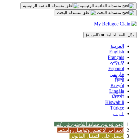
انتقل
إلى
المحتوى
بدّل اللغة الحالية:
ar
(العربية)
العربية
English
Français
ኣማርኛ
Español
فارسی
हिन्दी
Kreyòl
Lingála
ਪੰਜਾਬੀ
Kiswahili
Türkçe
اردو
افهم قوانين حماية اللاجئين في كندا
اتخذ إجراءً: تعلم، وتواصل، واستعد
احصل على التمثيل القانوني