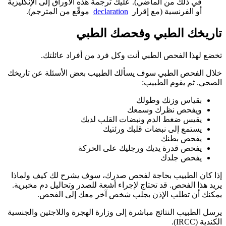
في ذلك من الماضي). عليك ترجمة هذه الأوراق إلى الإنكليزية
أو الفرنسية (مع إقرار
declaration
موقّع من المترجم).
تاريخك الطبي وفحصك الطبي
تخضع لهذا الفحص الطبي أنت وكل فرد من أفراد عائلتك.
خلال الفحص الطبي سوف يسألك الطبيب بعض الأسئلة عن تاريخك
الصحي. ثم يقوم الطبيب:
بقياس وزنك وطولك
ويفحص نظرك وسمعك
يقيس ضغط الدم ونبضات القلب لديك
يستمع إلى نبضات قلبك ورئتيك
يفحص بطنك
يفحص قدرة يديك ورجليك على الحركة
يفحص جلدك
إذا كان الطبيب بحاجة لفحص صدرك، سوف يشرح لك كيف ولماذا
يريد هذا الفحص. قد تحتاج لإجراء أشعة للصدر وتحاليل دم مخبرية.
يمكنك أن تطلب الإذن بجلب شخص آخر معك إلى الفحص.
يرسل الطبيب النتائج مباشرة إلى وزارة الهجرة واللاجئين والجنسية
الكندية (IRCC).