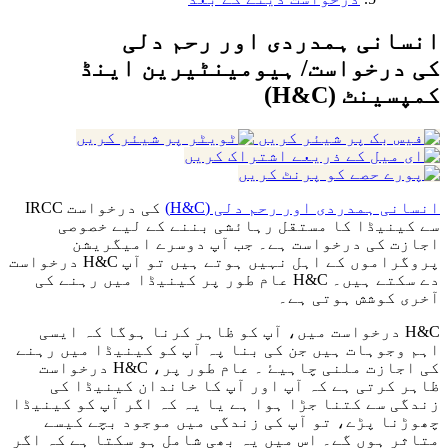
انسانی ہمدردی اور رحم دلی
کی درخواست/ ہیومینٹیرین اینڈ
کمپسینٹ (H&C)
انسانی ہمدردی اور رحم دلی (H&C)
کی درخواست IRCC
سے کینیڈا کا مستقل رہائشی بننے کے لیے خصوصی
اجازت کی درخواست ہے۔ جب آپ دوسرے امیگریشن
پروگراموں کے اہل نہیں ہوتے ہیں تو آپ H&C درخواست
دے سکتے ہیں۔ H&C عام طور پر کینیڈا میں رہنے کی
آخری کوشش ہوتی ہے۔
H&C درخواست میں، آپ کو ظاہر کرنا ہوگا کہ ایسی
اہم وجوہات ہیں جن کی بنا پہ آپ کو کینیڈا میں رہنے
کی اجازت ملنی چاہیۓ ۔ عام طور پر، H&C درخواست
ظاہر کرتی ہے کہ آپ اور آپ کا خاندان کینیڈا کی
زندگی سے کتنا جڑا ہوا ہے یا یہ کہ اگر آپ کو کینیڈا
چھوڑنا پڑے، تو آپ کی زندگی میں موجود بچے کیسے
متاثر ہوں گے۔ اس میں یہ بھی شامل ہو سکتا ہے کہ اگر