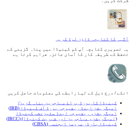
شرکت کریں۔
آگہی کا کتابچہ ڈاؤن لوڈ کریں
یہ تصویری کتابچہ آپ کو کینیڈا میں پناہ گزینی کے
تحفظ کے طریقہ کار کا آسان جائزہ فراہم کرتا ہے
انکے / درج ذیل کے لیۓ رابطے کی معلومات حاصل کریں
کینیڈا کا بورڈ براۓ مہاجرین پناہ گزین/
امیگریشن اینڈ ریفیوجی بورڈ آف کینیڈا (IRB)
امیگریشن، ریفیوجی اینڈ سٹیزنشپ کینیڈا
(امیگریشن، مہاجرین اور شہریت کینیڈا) (IRCC)
کینیڈا بارڈر سروسز ایجنسی (CBSA)