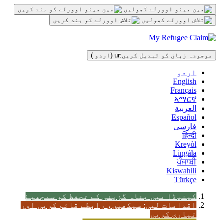
مواد
پر
جائیں
موجودہ زبان کو تبدیل کریں:
ur
(اردو )
اردو
English
Français
ኣማርኛ
العربية
Español
فارسی
हिन्दी
Kreyòl
Lingála
ਪੰਜਾਬੀ
Kiswahili
Türkçe
کینیڈا میں پناہ گزینی کے تحفظ کو سمجھیۓ
اقدامات لیں: سیکھیں، رابطے قائم کریں اور
تیاری کریں