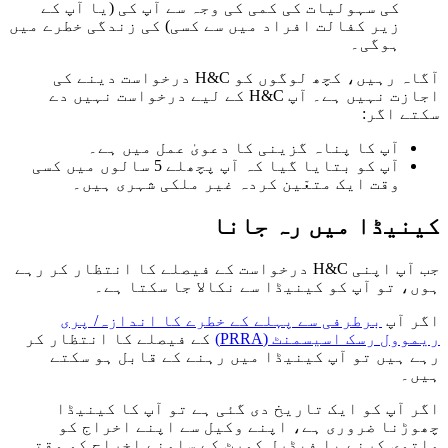
کی سہولیات کی کمی کی وجہ سے آپ کی (یا آپ کے
زیر کفالت افراد میں سے کسی) کی زندگی خطرے میں
ہوگی۔
آگاہ رہیں، کچھ لوگوں کو H&C درخواست دینے کی
اجازت نہیں ہے۔ آپ H&C کے لیے درخواست نہیں دے
سکتے اگر:
آپ کا پناہ گزینی کا دعویٰ عمل میں ہے۔
آپ کو بتایا گیا کہ آپ پچھلے 5 سالوں میں کسی
وقت ایک متعّین کردہ غیر ملکی شہری ہیں۔
کینیڈا میں رہ جانا
جب آپ اپنی H&C درخواست کے فیصلے کا انتظار کر رہے
ہوں، تو آپ کو کینیڈا سے نکالا جا سکتا ہے۔
اگر آپ
برطرفی سے پہلے کے خطرے کا اندازہ/ پری
ریموول رسک اسیسمنٹ (PRRA)
کے فیصلے کا انتظار کر
رہے ہیں تو آپ کینیڈا میں رہنے کے قابل ہو سکتے
ہیں۔
اگر آپ کو ایک تاریخ دی گئی ہے تو آپ کا کینیڈا
چھوڑنا ضروری ہے، اپنے وکیل سے اپنے اخراج کو
ملتوی کرنے یا فیڈرل کورٹ کے سامنے ‎اخراج کو وقتی