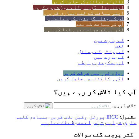
قانونی نمائندگی حاصل کریں
اپنا پناہ گزینی کا دعویٰ شروع کریں
اپنی سماعت کے لیے تیاری کریں۔
آپ کے پناہ گزینوں کی سماعت پر
آپ کی سماعت کے بعد
اگر آپ کو حراست میں لیا گیا ہے
کے بارے میں
لغت
کمیونٹی کے وسائل
کے بارے میں
اہم حکومتی رابطے
ریڈی ٹور میں شرکت کریں
آگہی کا کتابچہ حاصل کریں
آپ کیا تلاش کر رہے ہیں؟
تلاش کریں:
مقبول:
IRCC پورٹل
,
وکیل تلاش کریں
,
بنیادی کلیم
فارم
,
شواہد
,
تیسرا محفوظ ملک معاہدہ
اکثر پوچھے گئے سوالات