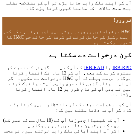
آپ کو اپنے ملک واپس جانا پڑے تو ‎آپ کو مشکلات- مطلب
بہت سخت حالات – کا سامنا کیوں کرنا پڑے گا۔
ضروری!
H&C درخواستیں پیچیدہ ہوتی ہیں اور بہتر ہے کہ کسی
ایسے وکیل کو حاصل کرنے کی کوشش کی جائے جو H&C کا
تجربہ رکھتا ہو۔
کون درخواست دے سکتا ہے
IRB-RPD
یا
IRB-RAD
کے آپکے پناہ گزینی کے دعوے کو
مسترد کرنے کے بعد، آپ کو 12 ماہ تک انتظار کرنا
ہوگا، اس سے پہلے کہ آپ H&C درخواست دے سکیں۔ اگر
آپ اپنا پناہ گزیی کا دعویٰ واپس لیتے یا ترک کرتے
ہیں تب بھی آپ کو عام طور پر 12 ماہ انتظار کرنا
پڑتا ہے۔
آپ کو درخواست دینے کے لیے انتظار نہیں کرنا پڑے
گا، گر آپ یہ دِکھا سکتے ہیں کہ:
آپ کا کینیڈا چھوڑنا آپ کے (18 سال سے کم عمر کے)
بچے کے بہترین مفاد میں نہیں ہوگا، یا
اگر آپ اپنے آبائی ملک واپس لوٹتے ہیں، تو صحت