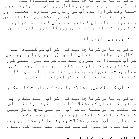
زندگی بنائی ہے۔ اس میں شامل ہیں: آپ نے کینیڈا میں
جتنا وقت گزارا ہے، آپ کی زبان کی مہارت، تعلیم اور
ہُنر کو بہتر بنانے کے لیے آپ کی کوششیں، کینیڈا میں
رہنے والے خاندان کے افراد سے آپ کے تعلقات، اور
کوئی رضاکارانہ، تعلیمی، روزگار اور مالی تعاون۔
بچوں پر کوئی اثر
آپ کو یہ ظاہر کرنا چاہیے کہ اگر آپ کو کینیڈا سے
نکال دیا جاتا ہے تو آپ کا بچہ (یا بچے) یا وہ بچے جن
کی آپ کینیڈا یا بیرون ملک مدد کرتے ہیں، منفی طور
پر متاثر ہوں گے۔ اس میں شامل ہیں: بچے کی جذباتی،
سماجی، ثقافتی اور جسمانی تندرستی، اور بچے کا
کینیڈا میں خاندان کے دیگر افراد سے تعلق۔
آپ کے ملک میں مشکلات یا صحت کے خطرات کا امکان۔
آپ کو یہ ظاہر کرنا چاہیے کہ اگر آپ اپنے ملک واپس
جائیں گے تو آپ کو مشکلات کا سامنا کرنا پڑے گا۔ اس
کا مطلب یہ ہو سکتا ہے کہ آپ اہم طبی علاج حاصل نہیں
کر سکتے یا آپ کو امتیازی سلوک یا برے سلوک کا
سامنا ہے۔ آپ دوسری مشکلات بھی شامل کر سکتے ہیں جو
آپ نے پناہ گزینوں کی سماعت میں پیش نہیں کی تھیں۔
اپلائی کرنے کا طریقہ