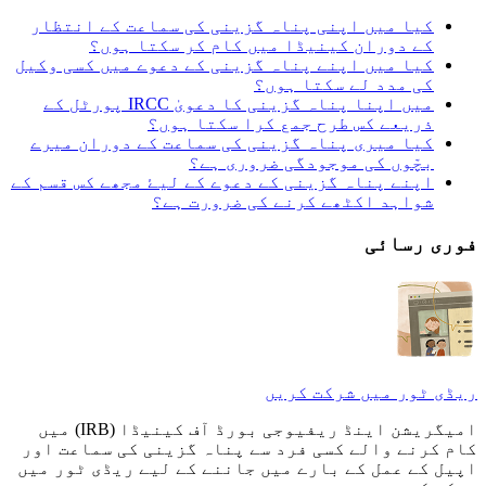
کیا میں اپنی پناہ گزینی کی سماعت کے انتظار
کے دوران کینیڈا میں کام کر سکتا ہوں؟
کیا میں اپنے پناہ گزینی کے دعوے میں کسی وکیل
کی مدد لے سکتا ہوں؟
میں اپنا پناہ گزینی کا دعویٰ IRCC پورٹل کے
ذریعے کس طرح جمع کرا سکتا ہوں؟
کیا میری پناہ گزینی کی سماعت کے دوران میرے
بچّوں کی موجودگی ضروری ہے؟
اپنے پناہ گزینی کے دعوے کے لیۓ مجھے کس قسم کے
شواہد اکٹھے کرنے کی ضرورت ہے؟
فوری رسا‎‎ئی
ریڈی ٹور میں شرکت کریں
امیگریشن اینڈ ریفیوجی بورڈ آف کینیڈا (IRB) میں
کام کرنے والے کسی فرد سے پناہ گزینی کی سماعت اور
اپیل کے عمل کے بارے میں جاننے کے لیے ریڈی ٹور میں