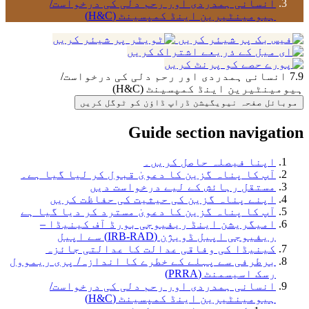
انسانی ہمدردی اور رحم دلی کی درخواست/
ہیومینٹیرین اینڈ کمپسینٹ (H&C)
7.9 انسانی ہمدردی اور رحم دلی کی درخواست/
ہیومینٹیرین اینڈ کمپسینٹ (H&C)
موبائل صفحہ نیویگیشن ڈراپ ڈاؤن کو ٹوگل کریں
Guide section navigation
اپنا فیصلہ حاصل کریں۔
آپ کا پناہ گزین کا دعویٰ قبول کر لیا گیا ہے۔
مستقل رہائش کے لیے درخواست دیں
اپنے پناہ گزین کی حیثیت کی حفاظت کریں
آپ کا پناہ گزین کا دعویٰ مسترد کر دیا گیا ہے
امیگریشن اینڈ ریفیوجی بورڈ آف کینیڈا –
ریفیوجی اپیل ڈویژن (IRB-RAD) سے اپیل
کینیڈا کی وفاقی عدالت کا عدالتی جائزہ
برطرفی سے پہلے کے خطرے کا اندازہ/ پری ریموول
رسک اسیسمنٹ (PRRA)
انسانی ہمدردی اور رحم دلی کی درخواست/
ہیومینٹیرین اینڈ کمپسینٹ (H&C)