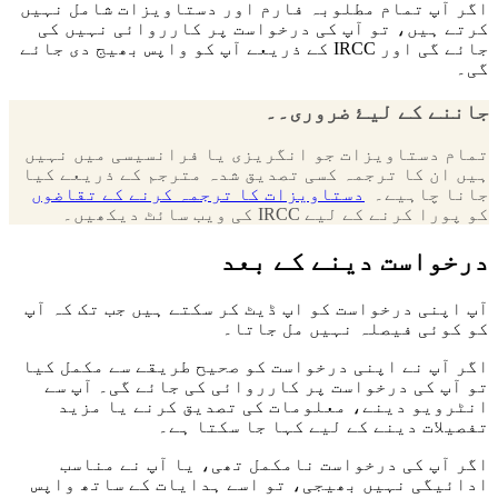
اگر آپ تمام مطلوبہ فارم اور دستاویزات شامل نہیں
کرتے ہیں، تو آپ کی درخواست پر کارروائی نہیں کی
جائے گی اور IRCC کے ذریعے آپ کو واپس بھیج دی جائے
گی۔
جاننے کے لیۓ ضروری۔۔
تمام دستاویزات جو انگریزی یا فرانسیسی میں نہیں
ہیں ان کا ترجمہ کسی تصدیق شدہ مترجم کے ذریعے کیا
جانا چاہیے۔
دستاویزات کا ترجمہ کرنے کے ‎تقاضوں
کو پورا کرنے کے لیے IRCC کی ویب سائٹ دیکھیں۔
درخواست دینے کے بعد
آپ اپنی درخواست کو اپ ڈیٹ کر سکتے ہیں جب تک کہ آپ
کو کوئی فیصلہ نہیں مل جاتا۔
اگر آپ نے اپنی درخواست کو صحیح طریقے سے مکمل کیا
تو آپ کی درخواست پر کارروائی کی جائے گی۔ آپ سے
انٹرویو دینے، معلومات کی تصدیق کرنے یا مزید
تفصیلات دینے کے لیے کہا جا سکتا ہے۔
اگر آپ کی درخواست نامکمل تھی، یا آپ نے مناسب
ادائیگی نہیں بھیجی، تو اسے ہدایات کے ساتھ واپس