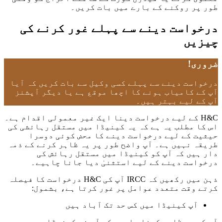
طور پر روکنے کے بارے میں بات کریں۔
درخواست دینے سے پہلے غور کرنے کی
چیزیں
ضروری!
درخواست دینے سے پہلے کسی وکیل سے بات کریں کہ آیا
آپ کے کامیاب ہونے کا اچھا موقع ہے یا دیگر آپشنز
آپ کے لیے بہتر ہیں۔
H&C کے لیے درخواست دینا ایک غیر معمولی اقدام ہے۔
اس کا مطلب یہ ہے کہ یہ کینیڈا میں مستقل رہائشی کی
حیثیت کے لیے درخواست دینے کا محض کوئی دوسرا
طریقہ نہیں ہے۔ آپ واضح طور پر یہ ظاہر کرنے کے ذمہ
دار ہیں کہ آپ کو کینیڈا میں مستقل رہائش کی
درخواست دینے کے لیے استثنیٰ دیا جانا چاہیے۔
ذہن میں رکھیں کہ IRCC آپ کی H&C درخواست کا فیصلہ
کرتے وقت متعدد عوامل پر غور کرتا ہے، بشمول:
آپ کینیڈا میں کس حد تک آباد ہیں
آپ کو یہ ظاہر کرنا چاہیے کہ آپ نے کینیڈا میں