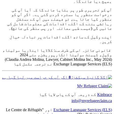
بھیج دیا جائے گا۔
آپ کو تحریری طور پر بتایا جائے گا کہ آیا آپ کی
درخواست منظور یا مسترد کردی گئی ہے۔ اگر آپ کو
منظور کیا جاتا ہے، تو فیصلے میں آپ کے مستقل
رہائشی بننے کے اگلے اقدامات کی معلومات شامل کی
جائیں گی (جیسے طبی معائنہ اور پس منظر کی جانچ)۔
اپنے وکیل کے ساتھ اگلے اقدامات پر تبادلہ خیال
کریں۔
قانونی جائزہ اس کی طرف سے: کلاڈیا اینڈریا مولینا،
وکیل، کیبنٹ مولینا انکارپوریشن، مئی 2024
(Claudia Andrea Molina, Lawyer, Cabinet Molina Inc., May 2024)
Exchange Language Services (ELS) نے ترجمہ مکمل کیا
8
اگر آپ کو حراست میں لیا گیا ہے
Kinbrace
کے ذریعہ آپ کے پاس لایا گیا
info@myrefugeeclaim.ca
Exchange Language Services (ELS)
اور "Le Centre de Réfugiés