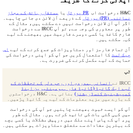
H&C درخواست اب
PR پورٹل
یا
مستقل رہائش کے مجاز
نمائندہ (PR) پورٹل
کے ذریعے آن لائن دی جانی چاہیے۔
اگر آپ آن لائن درخواست نہیں دے سکتے ہیں، مثال کے
طور پر معذوری کی وجہ سے، تو آپ IRCC سے درخواست
فارم کاغذ یا کسی دوسرے فارمیٹ میں بھیجنے کے لیے
کہہ سکتے ہیں۔
اُن تمام فارمز اور دستاویزات کو جمع کرنے کے لیے
اس
چیک لسٹ
کا استعمال کریں جو آپ کو اپنی درخواست کی
حمایت کے لیے مکمل کرنے کی ضرورت ہے۔
ٹپ
IRCC نے
انسانی ہمدردی اور رحم دلی کے تحفّظات کے
لیے ایک گائیڈ (گائیڈ فار ہیومینٹیرین اینڈ
کمپیشینیٹ کنسڈریشنز)
بنائی ہے۔ H&C درخواستوں
کے بارے میں مزید معلومات کے لیے یہ گائیڈ پڑھیں۔
آپ کو ایسے ثبوت بھیجنے چاہئیں جو آپ کی درخواست
میں کہی گئی بات کی تائید کرتے ہوں۔ مثال کے طور
پر، آپ کے پاس اپنے ملک میں درپیش مشکلات یا کسی بچے
کے بہترین مفادات سے متعلق دستاویزات ہو سکتی ہیں۔