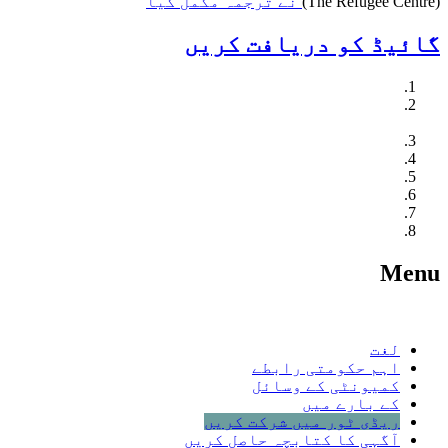
(The Refugee Centre)
نے ترجمہ مکمل کیا
گائیڈ کو دریافت کریں
کینیڈا میں پناہ گزینی کے تحفظ کو سمجھیۓ
اقدامات لیں: سیکھیں، رابطے قائم کریں اور
تیاری کریں
قانونی نمائندگی حاصل کریں
اپنا پناہ گزینی کا دعویٰ شروع کریں
اپنی سماعت کے لیے تیاری کریں۔
آپ کے پناہ گزینوں کی سماعت پر
آپ کی سماعت کے بعد
اگر آپ کو حراست میں لیا گیا ہے
Menu
لغت
اہم حکومتی رابطے
کمیونٹی کے وسائل
کے بارے میں
ریڈی ٹور میں شرکت کریں
آگہی کا کتابچہ حاصل کریں