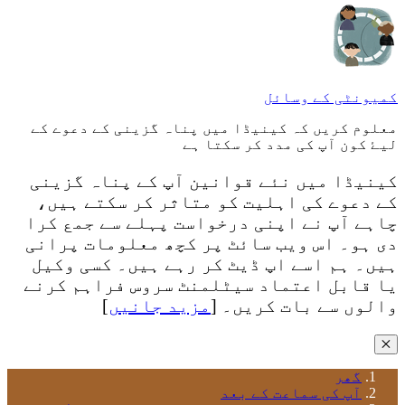
کمیونٹی کے وسائل
معلوم کریں کہ کینیڈا میں پناہ گزینی کے دعوے کے
لیۓ کون آپ کی مدد کر سکتا ہے
کینیڈا میں نئے قوانین آپ کے پناہ گزینی
کے دعوے کی اہلیت کو متاثر کر سکتے ہیں،
چاہے آپ نے اپنی درخواست پہلے سے جمع کرا
دی ہو۔ اس ویب سائٹ پر کچھ معلومات پرانی
ہیں۔ ہم اسے اپ ڈیٹ کر رہے ہیں۔ کسی وکیل
یا قابل اعتماد سیٹلمنٹ سروس فراہم کرنے
والوں سے بات کریں۔ [
مزید جانیں
]
✕
گھر
آپ کی سماعت کے بعد