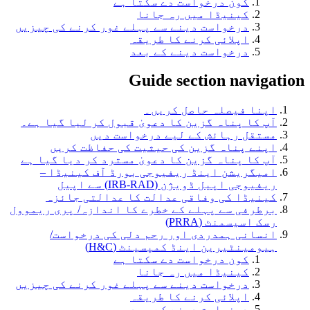
کون درخواست دے سکتا ہے
کینیڈا میں رہ جانا
درخواست دینے سے پہلے غور کرنے کی چیزیں
اپلائی کرنے کا طریقہ
درخواست دینے کے بعد
Guide section navigation
اپنا فیصلہ حاصل کریں۔
آپ کا پناہ گزین کا دعویٰ قبول کر لیا گیا ہے۔
مستقل رہائش کے لیے درخواست دیں
اپنے پناہ گزین کی حیثیت کی حفاظت کریں
آپ کا پناہ گزین کا دعویٰ مسترد کر دیا گیا ہے
امیگریشن اینڈ ریفیوجی بورڈ آف کینیڈا –
ریفیوجی اپیل ڈویژن (IRB-RAD) سے اپیل
کینیڈا کی وفاقی عدالت کا عدالتی جائزہ
برطرفی سے پہلے کے خطرے کا اندازہ/ پری ریموول
رسک اسیسمنٹ (PRRA)
انسانی ہمدردی اور رحم دلی کی درخواست/
ہیومینٹیرین اینڈ کمپسینٹ (H&C)
کون درخواست دے سکتا ہے
کینیڈا میں رہ جانا
درخواست دینے سے پہلے غور کرنے کی چیزیں
اپلائی کرنے کا طریقہ
درخواست دینے کے بعد