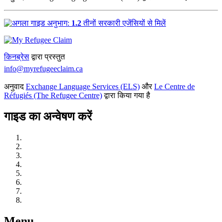
1.2
तीनों सरकारी एजेंसियों से मिलें
किनब्रेस
द्वारा प्रस्तुत
info@myrefugeeclaim.ca
अनुवाद
Exchange Language Services (ELS)
और
Le Centre de
Réfugiés (The Refugee Centre)
द्वारा किया गया है
गाइड का अन्वेषण करें
कनाडा में शरणार्थी संरक्षण को समझें
कार्रवाई करेंः सीखें, जुड़ें और तैयारी करें
कानूनी प्रतिनिधित्व प्राप्त करें
अपना शरणार्थी दावा शुरू करें
अपनी सुनवाई के लिए तैयार रहें
आपकी शरणार्थी सुनवाई में
आपकी सुनवाई के बाद
यदि आपको हिरासत में लिया गया है
Menu